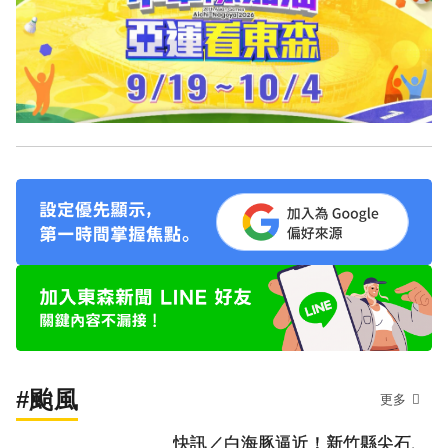
#颱風
更多
快訊／白海豚逼近！新竹縣尖石、