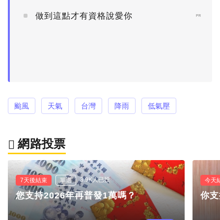
做到這點才有資格說愛你
PR
颱風
天氣
台灣
降雨
低氣壓
網路投票
3.9K人已投
7天後結束
單選
今天
您支持2026年再普發1萬嗎？
你支