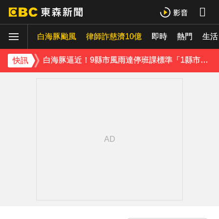
才準備出家！昔泰國男團成員溺斃 背包藏20公斤重物
白海豚颱風
律師詐慈濟10億
即時
熱門
生活
澎湖13孩沒人顧！擠10坪屋「小孩顧小孩」 母離家帶走補助金
白海豚逼近！9縣市風雨達停班課標準「1縣市宣布了」
快訊
快訊／白海豚逼近！連江縣宣布明天停班停課
《理財達人秀》X 安聯投信免費講座報名中！搶先卡位 2027
下載東森App，隨時掌握天下大小事！
獨家／女拒付4百洗頭費！ 髮廊老闆怒：洗「霸王頭」