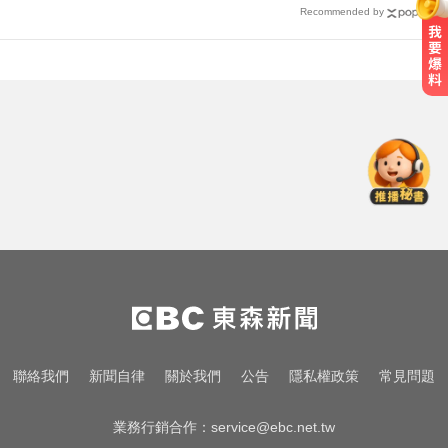
Recommended by
白海豚撲日災情不斷！4.5萬民眾避
難、2萬戶停電
台中市長選情！江啟臣38.2%領先何
欣純 最新民調曝
女藝人遭經紀人「車內侵犯」 錄音
檔成鐵證
白海豚撲日災情不斷！4.5萬民眾避
難、2萬戶停電
台中市長選情！江啟臣38.2%領先何
聯絡我們
新聞自律
關於我們
公告
隱私權政策
常見問題
欣純 最新民調曝
業務行銷合作：
service@ebc.net.tw