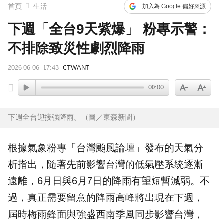
首頁
生活
加入為 Google 偏好來源
下週「全台9天紫爆」 粉專示警：
不排除致災性劇烈降雨
2026-06-06
17:43
CTWANT
00:00
下週全台迎接強降雨。（圖／東森新聞）
根據氣象粉專「
台灣
颱風
論壇」發布的
天氣
分
析指出，隨著先前影響台灣的
低氣壓
系統逐漸
遠離，6月日與6月7日的
降雨
有望短暫減弱。不
過，真正需要留意的降雨高峰將出現在下週，
屆時梅雨鋒面與強盛西南季風同步影響台灣，