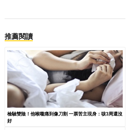
推薦閱讀
檢驗雙陰！他喉嚨痛到像刀割 一票苦主現身：咳3周還沒
好