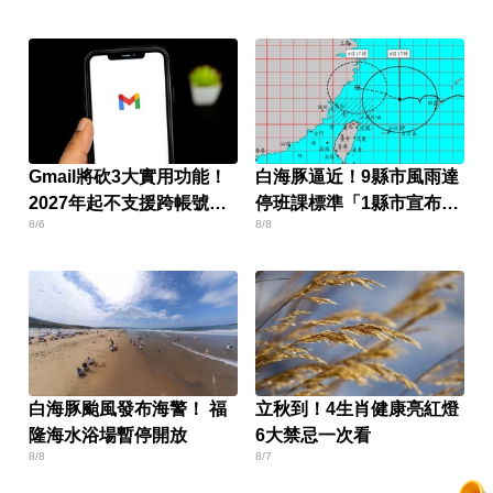
Gmail將砍3大實用功能！
白海豚逼近！9縣市風雨達
2027年起不支援跨帳號寄
停班課標準「1縣市宣布
8/6
8/8
信
了」
白海豚颱風發布海警！ 福
立秋到！4生肖健康亮紅燈
隆海水浴場暫停開放
6大禁忌一次看
8/8
8/7