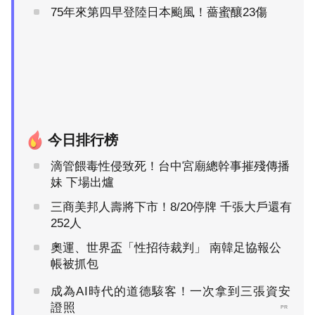
75年來第四早登陸日本颱風！薔蜜釀23傷
今日排行榜
滴管餵毒性侵致死！台中宮廟總幹事摧殘傳播
妹 下場出爐
三商美邦人壽將下市！8/20停牌 千張大戶還有
252人
奧運、世界盃「性招待裁判」 南韓足協報公
帳被抓包
成為AI時代的道德駭客！一次拿到三張資安
證照
PR