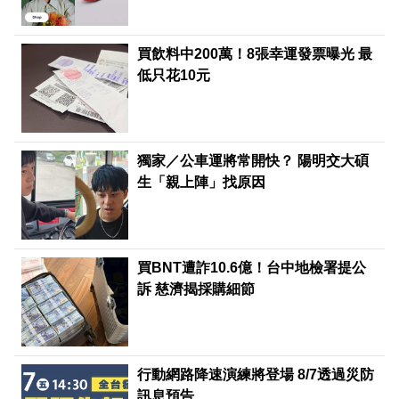
買飲料中200萬！8張幸運發票曝光 最
低只花10元
獨家／公車運將常開快？ 陽明交大碩
生「親上陣」找原因
買BNT遭詐10.6億！台中地檢署提公
訴 慈濟揭採購細節
行動網路降速演練將登場 8/7透過災防
訊息預告