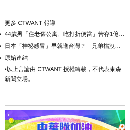
更多 CTWANT 報導
44歲男「住老舊公寓、吃打折便當」苦存1億
險孤獨死才驚覺毫無意義
日本「神祕感冒」早就進台灣？ 兄弟檔沒出
國也高燒狂咳
原始連結
•以上言論由 CTWANT 授權轉載，不代表東森
新聞立場。