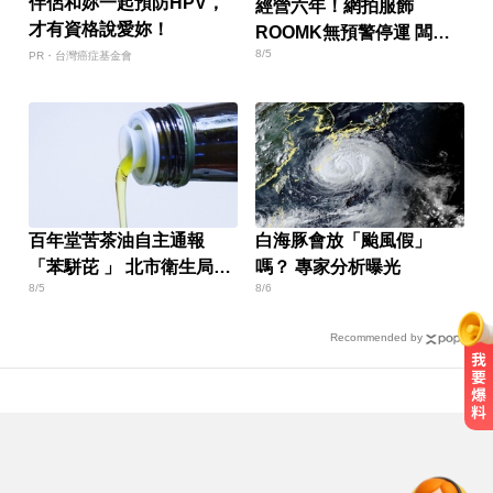
伴侶和妳一起預防HPV，
經營六年！網拍服飾
才有資格說愛妳！
ROOMK無預警停運 闆娘
8/5
發聲
PR・台灣癌症基金會
百年堂苦茶油自主通報
白海豚會放「颱風假」
「苯駢芘 」 北市衛生局火
嗎？ 專家分析曝光
8/5
8/6
速下架
Recommended by
生人迴避！台中海線將送肉粽 路
線、時間曝光