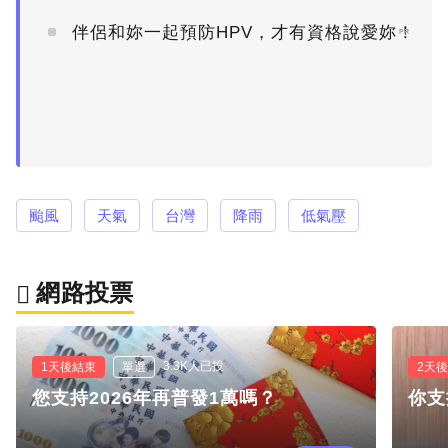
伴侶和妳一起預防HPV，才有資格說愛妳！
PR
颱風
天氣
台灣
降雨
低氣壓
網路投票
3.3K人已投
1天後結束
單選
2天
您支持2026年再普發1萬嗎？
你支