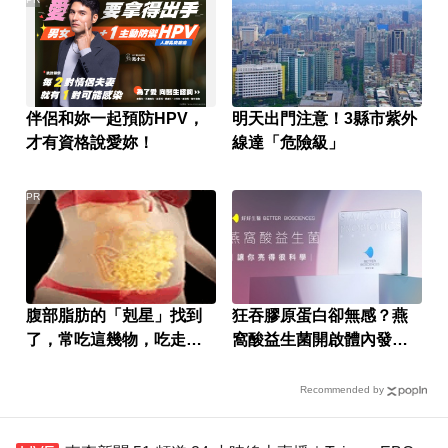
伴侶和妳一起預防HPV，
明天出門注意！3縣市紫外
才有資格說愛妳！
線達「危險級」
PR
腹部脂肪的「剋星」找到
狂吞膠原蛋白卻無感？燕
了，常吃這幾物，吃走大
窩酸益生菌開啟體內發光
肚囊，瘦出小蠻腰
燈泡
Recommended by