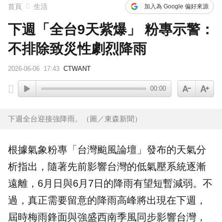
首頁
生活
加入為 Google 偏好來源
下週「全台9天紫爆」 粉專示警：
不排除致災性劇烈降雨
2026-06-06
17:43
CTWANT
00:00
下週全台迎接強降雨。（圖／東森新聞）
根據氣象粉專「
台灣
颱風
論壇」發布的
天氣
分
析指出，隨著先前影響台灣的
低氣壓
系統逐漸
遠離，6月日與6月7日的
降雨
有望短暫減弱。不
過，真正需要留意的降雨高峰將出現在下週，
屆時梅雨鋒面與強盛西南季風同步影響台灣，