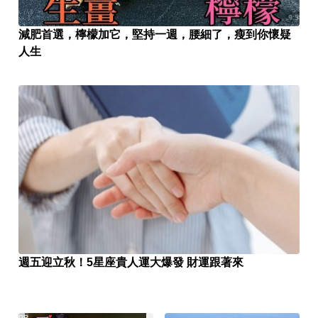
減肥首選，檸檬加它，堅持一週，腰細了，瘦到你懷疑
人生
週五迎立秋！5星座貴人運大爆發 財運跟著來
PR