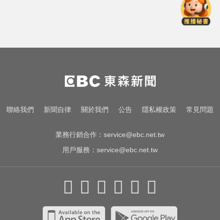
緯創2度延後發放股利成首例 金管
會要求集保證交所了解
台中恐怖車禍！婦人遭大貨車猛撞
下半身重創身亡
生人迴避！台中海線將送肉粽 路
線、時間曝光
緯創2度延後發放股利成首例 金管
聯絡我們
新聞自律
關於我們
公告
隱私權政策
常見問題
會要求集保證交所了解
業務行銷合作：
service@ebc.net.tw
用戶服務：
service@ebc.net.tw