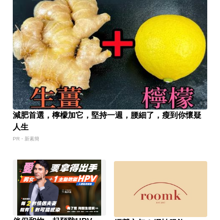
減肥首選，檸檬加它，堅持一週，腰細了，瘦到你懷疑
人生
PR・新素簡