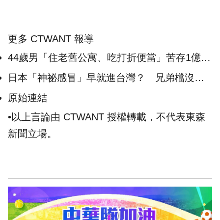
更多 CTWANT 報導
44歲男「住老舊公寓、吃打折便當」苦存1億
險孤獨死才驚覺毫無意義
日本「神祕感冒」早就進台灣？ 兄弟檔沒出
國也高燒狂咳
原始連結
•以上言論由 CTWANT 授權轉載，不代表東森
新聞立場。