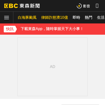
《理財達人秀》X 安聯投信免費講座報名中！搶先卡位 2027
白海豚颱風
下載東森App，隨時掌握天下大小事！
律師詐慈濟10億
即時
熱門
生活
兆基屋管相關公司傳財務危機 檢調約談前董事長
快訊