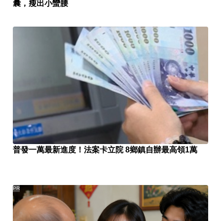
囊，瘦出小蠻腰
普發一萬最新進度！法案卡立院 8鄉鎮自辦最高領1萬
PR