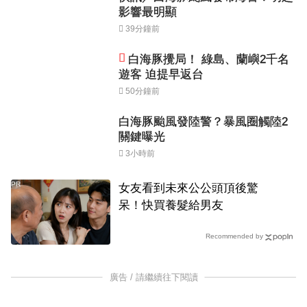
影響最明顯
39分鐘前
白海豚攪局！ 綠島、蘭嶼2千名
遊客 迫提早返台
50分鐘前
白海豚颱風發陸警？暴風圈觸陸2
關鍵曝光
3小時前
PR
女友看到未來公公頭頂後驚
呆！快買養髮給男友
Recommended by
廣告 / 請繼續往下閱讀