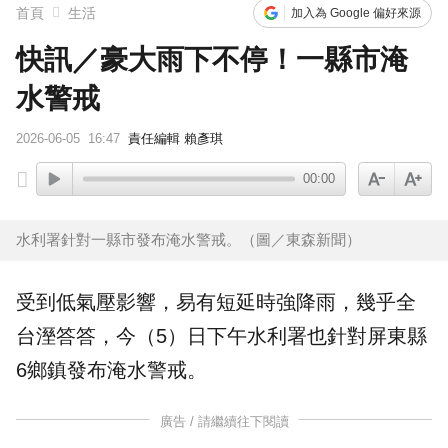
首頁
生活
加入為 Google 偏好來源
快訊／豪大雨下不停！一縣市淹
水警戒
2026-06-05
16:47
責任編輯 賴彥琪
00:00
水利署針對一縣市發布淹水警戒。（圖／東森新聞）
受到低氣壓影響，易有短延時強降雨，幾乎全
台溼答答，今（5）日下午水利署也針對屏東縣
6鄉鎮發布
淹水警戒
。
廣告 / 請繼續往下閱讀