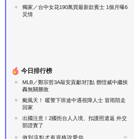
獨家／台中女花190萬買最新款賓士 1個月曝6
災情
今日排行榜
MLB／鄭宗哲3A敲安貢獻3打點 鄧愷威中繼挨
轟無關勝敗
颱風天！ 暖警下班途中遇視障人士 冒雨陪走
回家
出國注意！2國拒台人入境、扣護照遣返 外交
部證實了
做到這點才有資格說愛你
PR