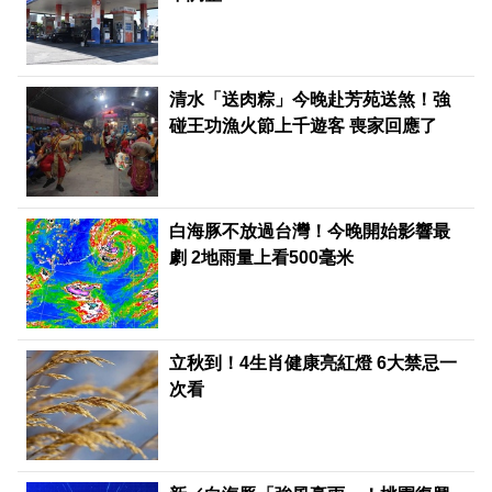
清水「送肉粽」今晚赴芳苑送煞！強
碰王功漁火節上千遊客 喪家回應了
白海豚不放過台灣！今晚開始影響最
劇 2地雨量上看500毫米
立秋到！4生肖健康亮紅燈 6大禁忌一
次看