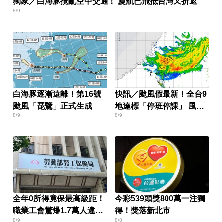
獨家／白海豚攪亂空中交通！ 廈航已飛抵台灣又折返
8/9
白海豚逐漸遠離！第16號
快訊／颱風假最新！全台9
颱風「琵鷺」正式生成
地達標「停班停課」 風雨
8/9
8/9
預測一次看
全年0所得竟保最高級距！
今彩539頭獎800萬一注獨
職業工會驚爆1.7萬人違規
得！獎落新北市
8/9
8/8