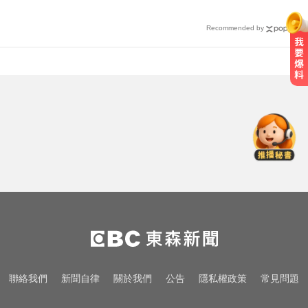
投保
Recommended by
南韓影帝涉毒案後近況曝！劉亞仁
親密照瘋傳 他高調示愛
6.4萬名股東注意！三商壽下市倒數
「千張大戶」還有245人
頻尿又腰痛？醫揭攝護腺癌奪命警
訊
南韓影帝涉毒案後近況曝！劉亞仁
親密照瘋傳 他高調示愛
6.4萬名股東注意！三商壽下市倒數
聯絡我們
新聞自律
關於我們
公告
隱私權政策
常見問題
「千張大戶」還有245人