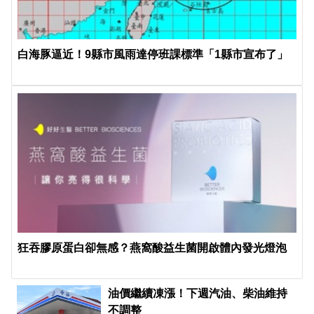
白海豚逼近！9縣市風雨達停班課標準「1縣市宣布了」
狂吞膠原蛋白卻無感？燕窩酸益生菌開啟體內發光燈泡
油價繼續凍漲！下週汽油、柴油維持
不調整