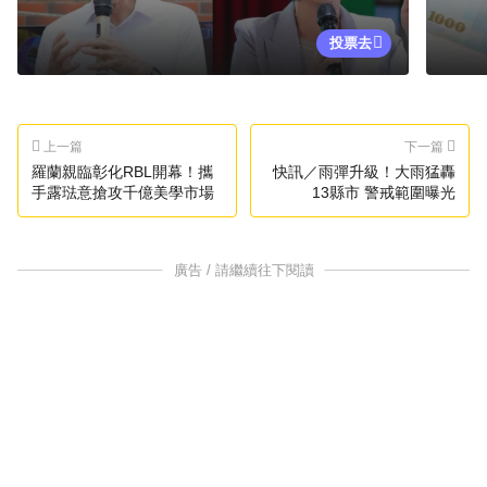
投票去
上一篇
下一篇
羅蘭親臨彰化RBL開幕！攜
快訊／雨彈升級！大雨猛轟
手露琺意搶攻千億美學市場
13縣市 警戒範圍曝光
廣告 / 請繼續往下閱讀