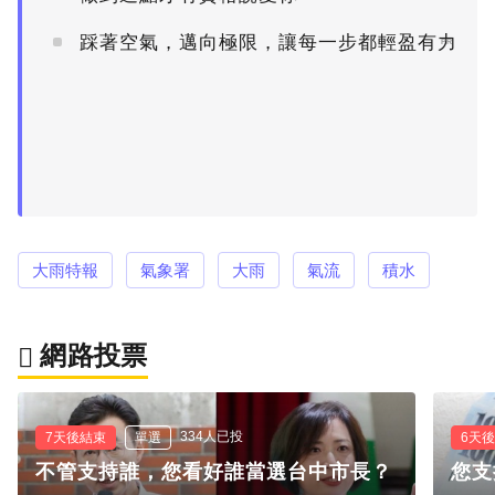
踩著空氣，邁向極限，讓每一步都輕盈有力
PR
大雨特報
氣象署
大雨
氣流
積水
網路投票
334人已投
7天後結束
單選
6天
不管支持誰，您看好誰當選台中市長？
您支