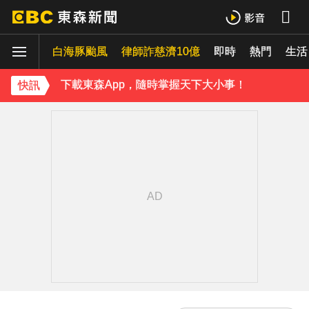
吳建豪迎48歲生日！周渝民苦練吉他送祝福 阿信揭3人私下面
白海豚颱風
律師詐慈濟10億
即時
熱門
生活
許富凱暴瘦7公斤登台！「臉明顯凹陷」嚇壞媽媽 父親節憶亡父淚崩
下載東森App，隨時掌握天下大小事！
快訊
胡瓜挑戰韓團爆紅「震胸舞」！賣力狂震笑翻全場 慘被虧：是在震肚子？