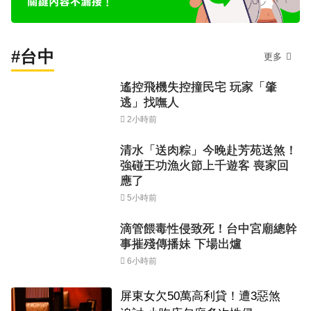
#台中
更多
遙控飛機失控撞民宅 玩家「肇
逃」找嘸人
2小時前
清水「送肉粽」今晚赴芳苑送煞！
強碰王功漁火節上千遊客 喪家回
應了
5小時前
滴管餵毒性侵致死！台中宮廟總幹
事摧殘傳播妹 下場出爐
6小時前
屏東女欠50萬高利貸！遭3惡煞