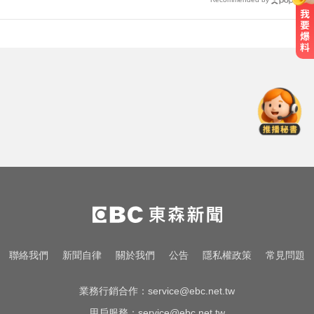
明年起0~18歲「每月領5千」 賴清
德喊：此時不生待何時
女藝人遭經紀人「車內侵犯」 錄音
檔成鐵證
採購疫苗遭詐騙 慈濟委任律師發聲
明：不排除民事求償
明年起0~18歲「每月領5千」 賴清
德喊：此時不生待何時
女藝人遭經紀人「車內侵犯」 錄音
聯絡我們
新聞自律
關於我們
公告
隱私權政策
常見問題
檔成鐵證
業務行銷合作：
service@ebc.net.tw
用戶服務：
service@ebc.net.tw