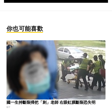
你也可能喜歡
國一生持斷裂掃把「刺」老師 右眼虹膜斷裂恐失明
8/7