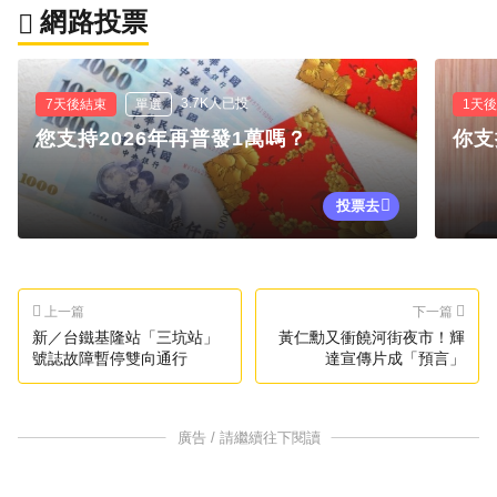
網路投票
3.7K人已投
7天後結束
單選
1天
您支持2026年再普發1萬嗎？
你支
投票去
上一篇
下一篇
新／台鐵基隆站「三坑站」
黃仁勳又衝饒河街夜市！輝
號誌故障暫停雙向通行
達宣傳片成「預言」
廣告 / 請繼續往下閱讀