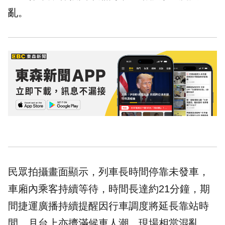
亂。
民眾拍攝畫面顯示，列車長時間停靠未發車，
車廂內乘客持續等待，時間長達約21分鐘，期
間捷運廣播持續提醒因行車調度將延長靠站時
間。月台上亦擠滿候車人潮，現場相當混亂。