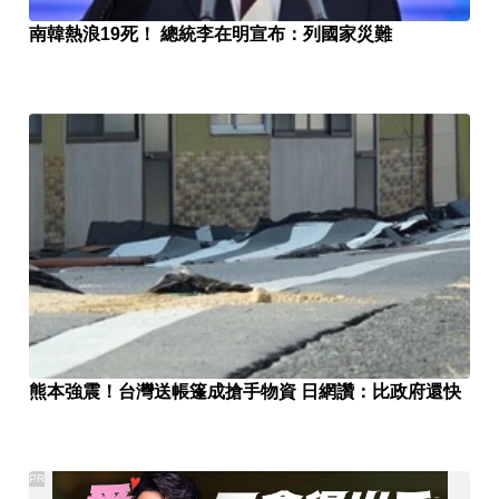
南韓熱浪19死！ 總統李在明宣布：列國家災難
熊本強震！台灣送帳篷成搶手物資 日網讚：比政府還快
PR