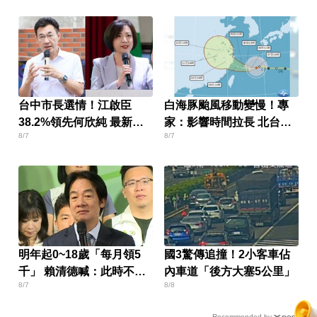
台中市長選情！江啟臣
白海豚颱風移動變慢！專
38.2%領先何欣純 最新民
家：影響時間拉長 北台恐
8/7
8/7
調曝
迎狂風暴雨
明年起0~18歲「每月領5
國3驚傳追撞！2小客車佔
千」 賴清德喊：此時不生
內車道「後方大塞5公里」
8/7
8/8
待何時
Recommended by