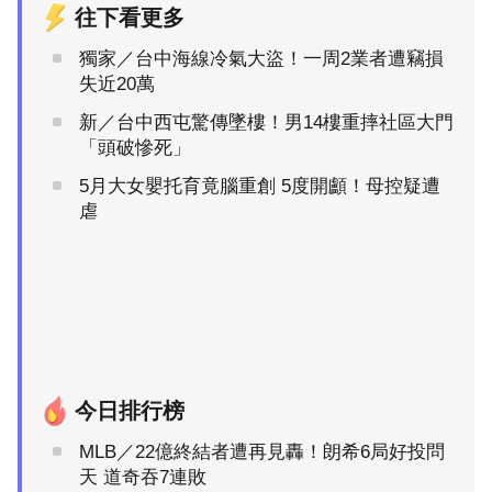
往下看更多
獨家／台中海線冷氣大盜！一周2業者遭竊損
失近20萬
新／台中西屯驚傳墜樓！男14樓重摔社區大門
「頭破慘死」
5月大女嬰托育竟腦重創 5度開顱！母控疑遭
虐
今日排行榜
MLB／22億終結者遭再見轟！朗希6局好投問
天 道奇吞7連敗