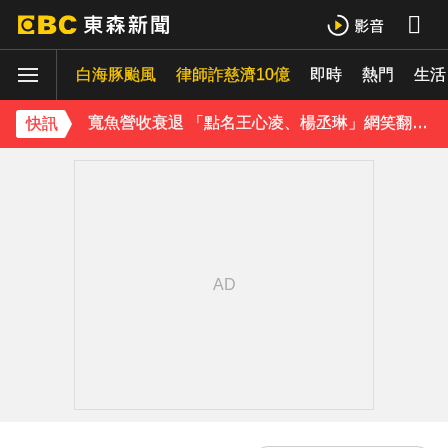
快訊／國家警報大響！大雷雨猛炸3縣市 警戒區域曝
白海豚颱風
律師詐慈濟10億
即時
熱門
《理財達人秀》X 安聯投信免費講座報名中！搶先卡位 2027
生活
寬魚營收衰退 「點名王心凌、楊丞琳」網笑翻：太誠實
快訊
家長曝「小S私下為人」徹底改觀 網友洗版認證
下載東森App，隨時掌握天下大小事！
快訊／台北喜來登飯店旁 施工圍籬倒塌壓傷路人