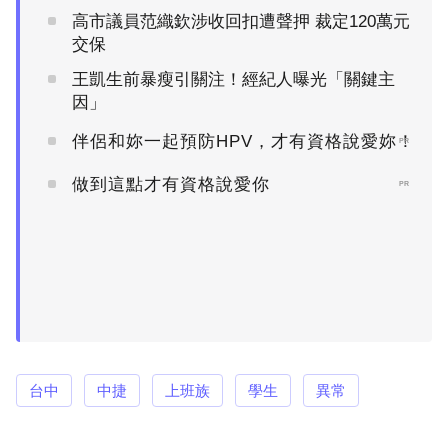
高市議員范織欽涉收回扣遭聲押 裁定120萬元
交保
王凱生前暴瘦引關注！經紀人曝光「關鍵主
因」
伴侶和妳一起預防HPV，才有資格說愛妳！
PR
做到這點才有資格說愛你
PR
台中
中捷
上班族
學生
異常