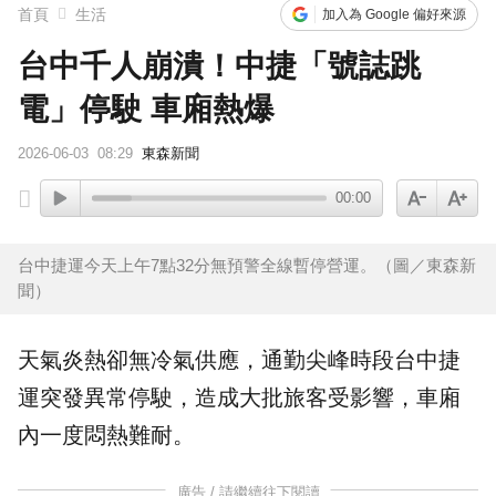
首頁
生活
加入為 Google 偏好來源
台中千人崩潰！中捷「號誌跳
電」停駛 車廂熱爆
2026-06-03
08:29
東森新聞
00:00
台中捷運今天上午7點32分無預警全線暫停營運。（圖／東森新
聞）
天氣炎熱卻無冷氣供應，通勤尖峰時段
台中
捷
運突發
異常
停駛，造成大批旅客受影響，車廂
內一度悶熱難耐。
廣告 / 請繼續往下閱讀