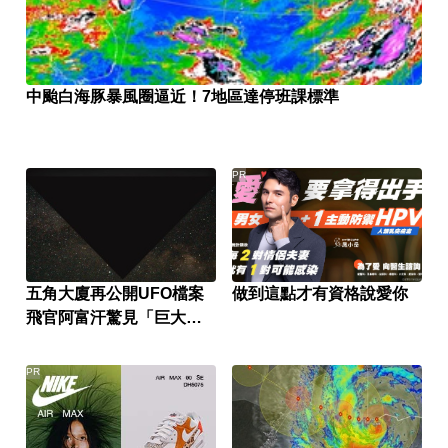
中颱白海豚暴風圈逼近！7地區達停班課標準
PR
五角大廈再公開UFO檔案
做到這點才有資格說愛你
飛官阿富汗驚見「巨大三
角形」
PR