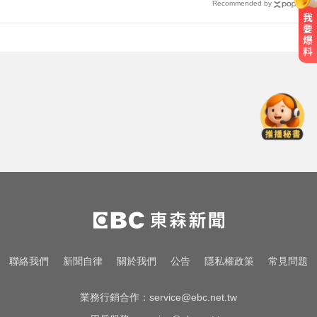
Recommended by
加拿大2飛機空中相撞！ 1人墜池塘
身亡
創2月以來最大單日漲幅！黃金暴漲
4.4%突破4253美元
泰女公務員精緻妝容爆紅 怒嗆網
友：憑什麼不能畫
加拿大2飛機空中相撞！ 1人墜池塘
身亡
創2月以來最大單日漲幅！黃金暴漲
聯絡我們
新聞自律
關於我們
公告
隱私權政策
常見問題
4.4%突破4253美元
業務行銷合作：
service@ebc.net.tw