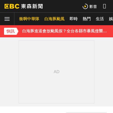
別驚慌！今14:30分發「演習預告」訊息 下週正式登場
衝啊中華隊
白海豚颱風
即時
熱門
生活
白海豚外圍雲系發威！7縣市大雨特報 警戒範圍一次看
娛
白海豚進逼會放颱風假？全台各縣市暴風侵襲率曝
快訊
《理財達人秀》X 安聯投信免費講座報名中！搶先卡位 2027
下載東森App，隨時掌握天下大小事！
川普簽署行政命令！限縮出生公民權並禁生育旅遊