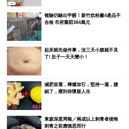
複驗仍驗出甲醛！新竹炊粉廠4產品不
合格 市府重罰384萬元
PR
起床就先做件事，沒三天小腹就不見
了! 肚子一天天變小！
PR
減肥首選，檸檬加它，堅持一週，腰
細了，瘦到你懷疑人生
東森深度周報／兩成以上刺青者後悔
刺青之前應慎思而行