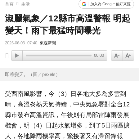
首頁
生活
加入為 Google 偏好來源
淑麗氣象／12縣市高溫警報 明起
變天！雨下最猛時間曝光
2026-06-03
07:40
東森新聞
00:00
即將變天。（圖／pexels）
受西南風影響，今（3）日各地大多為多雲到
晴，
高溫
炎熱
天氣
持續，中央
氣象署
對全台12
縣市發布高溫資訊，午後則有局部雷陣雨發展
機會，明（4）日起水氣增多，到了5日雨區擴
大，各地降雨機率高，緊接著又有滯留鋒報