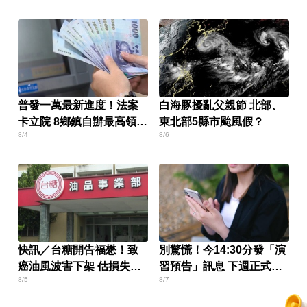
普發一萬最新進度！法案
白海豚擾亂父親節 北部、
卡立院 8鄉鎮自辦最高領1
東北部5縣市颱風假？
8/4
8/6
萬
快訊／台糖開告福懋！致
別驚慌！今14:30分發「演
癌油風波害下架 估損失
習預告」訊息 下週正式登
8/5
8/7
2.43億
場