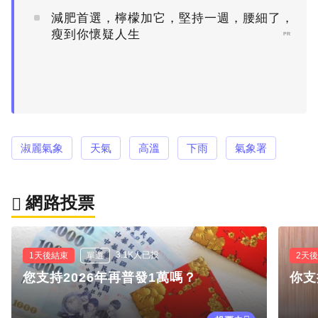
減肥首選，檸檬加它，堅持一週，腰細了，
瘦到你懷疑人生
PR
淑麗氣象
天氣
高溫
下雨
氣象署
網路投票
3.1K人已投
1天後結束
單選
2天
您支持2026年再普發1萬嗎？
你支