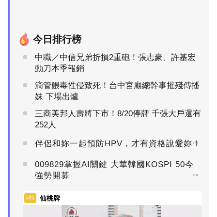
今日排行榜
中職／中信兄弟折損2重砲！張志豪、許基宏
動刀本季報銷
滴管餵毒性侵致死！台中宮廟總幹事摧殘傳播
妹 下場出爐
三商美邦人壽將下市！8/20停牌 千張大戶還有
252人
伴侶和妳一起預防HPV，才有資格說愛妳！
PR
009829掌握AI關鍵 大華韓國KOSPI 50今
強勢開募
PR
仙桃牌
PR