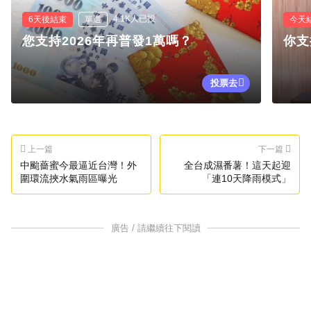
4.1K人已投
6天後結束
單選
今天
您支持2026年再普發1萬嗎？
你支
投票去
上一篇
下一篇
中颱薔蜜今最逼近台灣！外
全台成濕番薯！這天起迎
圍環流挾水氣雨區曝光
「連10天降雨模式」
廣告 / 請繼續往下閱讀