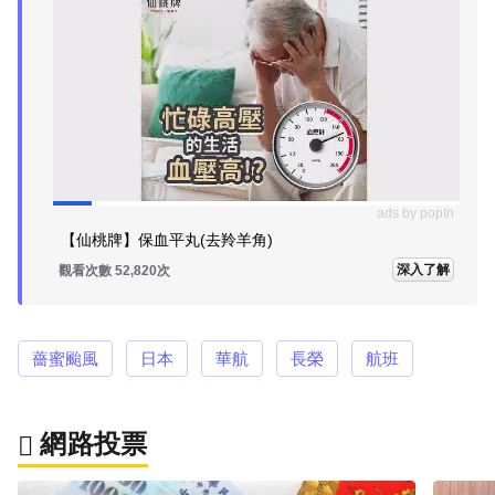
ads by popIn
【仙桃牌】保血平丸(去羚羊角)
深入了解
觀看次數 52,830次
薔蜜颱風
日本
華航
長榮
航班
網路投票