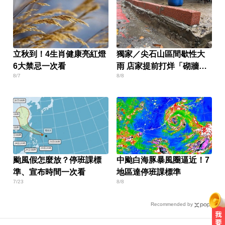
立秋到！4生肖健康亮紅燈
獨家／尖石山區間歇性大
6大禁忌一次看
雨 店家提前打烊「砌牆防
8/7
8/8
颱」
颱風假怎麼放？停班課標
中颱白海豚暴風圈逼近！7
準、宣布時間一次看
地區達停班課標準
7/23
8/8
Recommended by