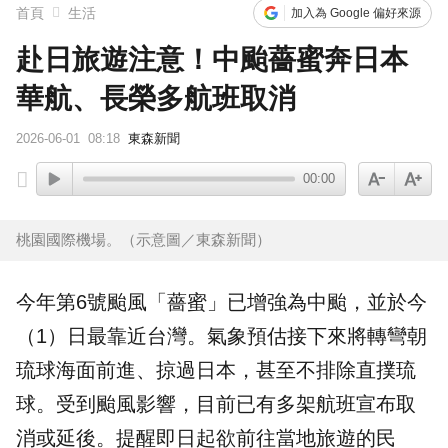
首頁
生活
加入為 Google 偏好來源
赴日旅遊注意！中颱薔蜜奔日本
華航、長榮多航班取消
2026-06-01
08:18
東森新聞
00:00
桃園國際機場。（示意圖／東森新聞）
今年第6號颱風「薔蜜」已增強為中颱，並於今
（1）日最靠近台灣。氣象預估接下來將轉彎朝
琉球海面前進、掠過
日本
，甚至不排除直撲琉
球。受到颱風影響，目前已有多架
航班
宣布取
消或延後。提醒即日起欲前往當地旅遊的民