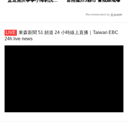
盒送無所事事小海豹洗臉
雷雨猛炸3縣市 警戒區域曝
髮帶
Recommended by
東森新聞 51 頻道 24 小時線上直播｜Taiwan EBC
24h live news