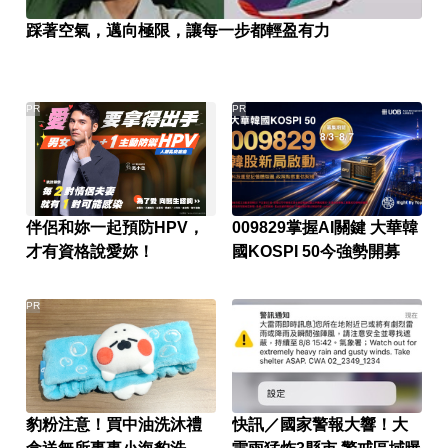
踩著空氣，邁向極限，讓每一步都輕盈有力
PR
PR
伴侶和妳一起預防HPV，
009829掌握AI關鍵 大華韓
才有資格說愛妳！
國KOSPI 50今強勢開募
PR
豹粉注意！買中油洗沐禮
快訊／國家警報大響！大