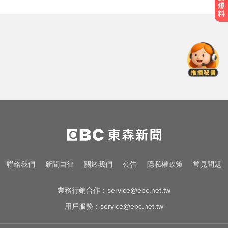
五角大廈再公開UFO檔案 飛官阿富
汗驚見「巨大三角形」
隔夜菜藏致命危機？醫揭預防食物
中毒關鍵
民進黨資深前輩辭世！前彰化市代
蔡裕昌罹癌 享壽71歲
五角大廈再公開UFO檔案 飛官阿富
汗驚見「巨大三角形」
隔夜菜藏致命危機？醫揭預防食物
聯絡我們
新聞自律
關於我們
公告
隱私權政策
常見問題
中毒關鍵
業務行銷合作：
service@ebc.net.tw
用戶服務：
service@ebc.net.tw