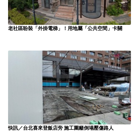
老社區盼裝「外掛電梯」！用地屬「公共空間」卡關
快訊／台北喜來登飯店旁 施工圍籬倒塌壓傷路人