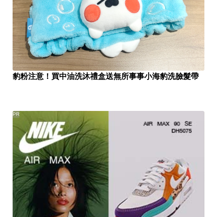
豹粉注意！買中油洗沐禮盒送無所事事小海豹洗臉髮帶
PR