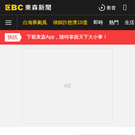
《理財達人秀》X 安聯投信免費講座報名中！搶先卡位 2027
白海豚颱風
下載東森App，隨時掌握天下大小事！
律師詐慈濟10億
即時
熱門
生活
《理財達人秀》X 安聯投信免費講座報名中！搶先卡位 2027
快訊