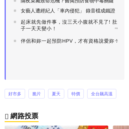
隔夜菜藏致命危機？醫揭預防食物中毒關鍵
女藝人遭經紀人「車內侵犯」 錄音檔成鐵證
起床就先做件事，沒三天小腹就不見了! 肚
子一天天變小！
PR
伴侶和妳一起預防HPV，才有資格說愛妳！
PR
好市多
脆片
夏天
特價
全台飆高溫
網路投票