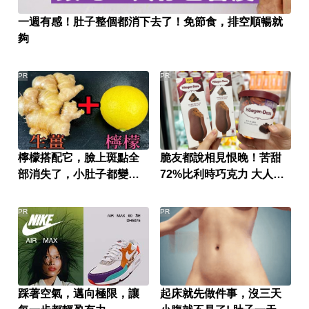
一週有感！肚子整個都消下去了！免節食，排空順暢就
夠
PR
PR
檸檬搭配它，臉上斑點全
脆友都說相見恨晚！苦甜
部消失了，小肚子都變平
72%比利時巧克力 大人味
坦了
爆紅！
PR
PR
踩著空氣，邁向極限，讓
起床就先做件事，沒三天