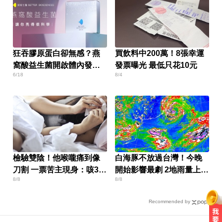
狂吞膠原蛋白卻無感？燕
買飲料中200萬！8張幸運
窩酸益生菌開啟體內發光
發票曝光 最低只花10元
6/18
8/4
燈泡
檢驗雙陰！他喉嚨痛到像
白海豚不放過台灣！今晚
刀割 一票苦主現身：咳3周
開始影響最劇 2地雨量上看
8/8
8/8
還沒好
500毫米
Recommended by