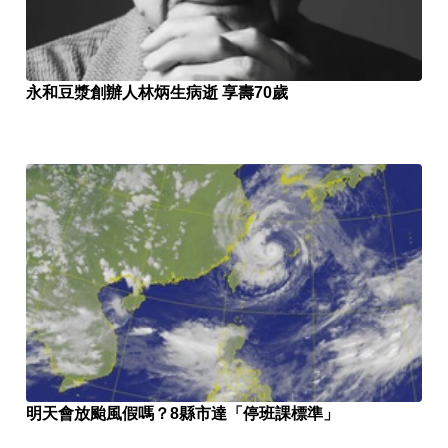
永和豆漿創辦人林炳生病逝 享壽70歲
明天會放颱風假嗎？8縣市達「停班課標準」