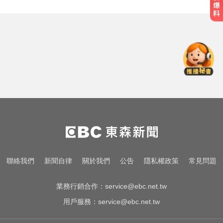
姜厚任小24歲女友「3碩1博」造
假？ 台大回應了
NBA／灰熊前鋒克拉克死因出爐 法
醫認定毒品意外
熊本強震！台灣送帳篷成搶手物資
日網讚：比政府還快
姜厚任小24歲女友「3碩1博」造
假？ 台大回應了
NBA／灰熊前鋒克拉克死因出爐 法
聯絡我們
新聞自律
關於我們
公告
隱私權政策
常見問題
醫認定毒品意外
業務行銷合作：
service@ebc.net.tw
用戶服務：
service@ebc.net.tw