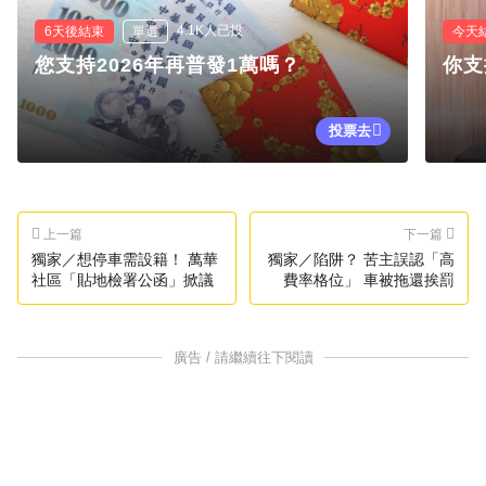
4.1K人已投
6天後結束
單選
今天
您支持2026年再普發1萬嗎？
你支
投票去
上一篇
下一篇
獨家／想停車需設籍！ 萬華
獨家／陷阱？ 苦主誤認「高
社區「貼地檢署公函」掀議
費率格位」 車被拖還挨罰
廣告 / 請繼續往下閱讀