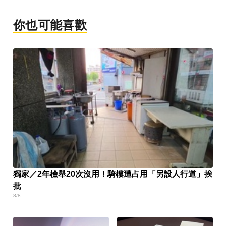
你也可能喜歡
獨家／2年檢舉20次沒用！騎樓遭占用「另設人行道」挨
批
8/8