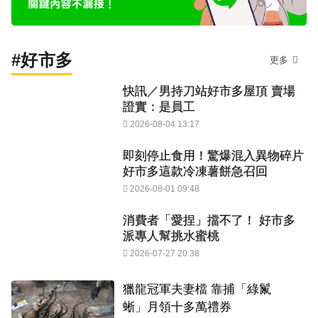
#好市多
更多
快訊／男持刀站好市多屋頂 賣場
證實：是員工
2026-08-04 13:17
即刻停止食用！驚爆混入異物碎片
好市多這款冷凍薯餅急召回
2026-08-01 09:48
消費者「愛捏」擋不了！ 好市多
派專人幫挑水蜜桃
2026-07-27 20:38
獵龍冠軍夫妻檔 靠捕「綠鬣
蜥」月領十多萬禮券