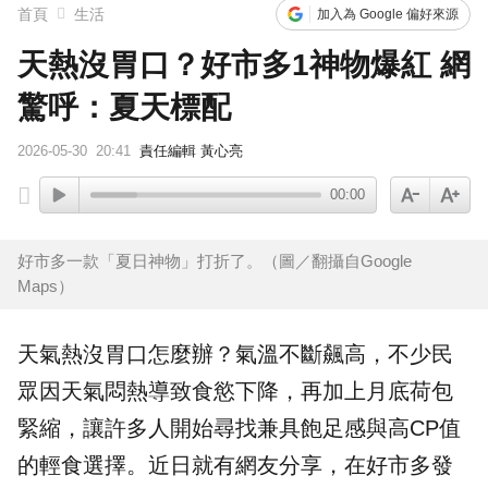
首頁
生活
加入為 Google 偏好來源
天熱沒胃口？好市多1神物爆紅 網
驚呼：夏天標配
2026-05-30
20:41
責任編輯 黃心亮
00:00
好市多一款「夏日神物」打折了。（圖／翻攝自Google
Maps）
天氣熱沒胃口怎麼辦？氣溫不斷飆高，不少民
眾因天氣悶熱導致食慾下降，再加上月底荷包
緊縮，讓許多人開始尋找兼具飽足感與高CP值
的輕食選擇。近日就有網友分享，在
好市多
發