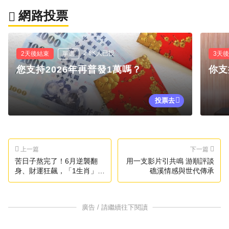
網路投票
2.8K人已投
2天後結束
單選
3天
您支持2026年再普發1萬嗎？
你支
投票去
上一篇
下一篇
苦日子熬完了！6月逆襲翻
用一支影片引共鳴 游順評談
身、財運狂飆，「1生肖」貴
礁溪情感與世代傳承
人運爆棚
廣告 / 請繼續往下閱讀