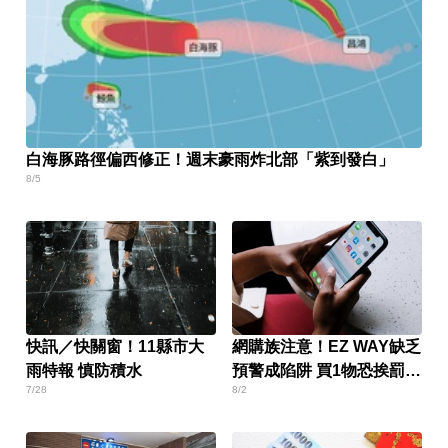
白海豚路徑偏西修正！週末豪雨炸北部「紫到發白」
8/5
快訊／快關窗！11縣市大
網購族注意！EZ WAY缺乏
雨特報 慎防積水
預警成陷阱 買1物恐挨罰百
7/28
8/2
萬