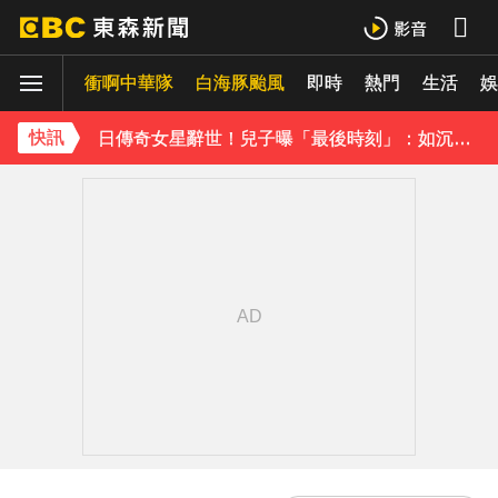
孫淑媚首登JJA音樂節！被范曉萱1句話打動 放話秀超狂腹肌
衝啊中華隊
白海豚颱風
即時
熱門
生活
曾國城、徐乃麟當眾激吻！戳破保鮮膜「抱頭狂親」他求饒喊：沒氣了
娛
日傳奇女星辭世！兒子曝「最後時刻」：如沉睡般離開
快訊
下載東森App，隨時掌握天下大小事！
《理財達人秀》X 安聯投信免費講座報名中！搶先卡位 2027