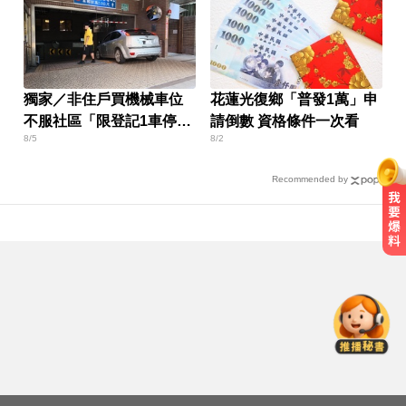
獨家／非住戶買機械車位
花蓮光復鄉「普發1萬」申
不服社區「限登記1車停」
請倒數 資格條件一次看
8/5
8/2
報警
Recommended by
8月ETF除息潮來了！ 14檔「配息率
逾10%」一次看
律師勾掮客誆「可買BNT疫苗」 詐
慈濟10億
MLB／李灝宇代打遭三振！老虎敗
給水手終止4連勝