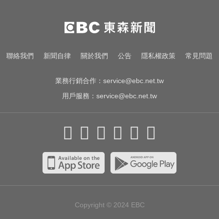
8月ETF除息潮來了！ 14檔「配息率
逾10%」一次看
律師勾掮客誆「可買BNT疫苗」 詐
聯絡我們
新聞自律
關於我們
公告
隱私權政策
常見問題
慈濟10億
業務行銷合作：
service@ebc.net.tw
用戶服務：
service@ebc.net.tw
Copyright © 2024
EBC