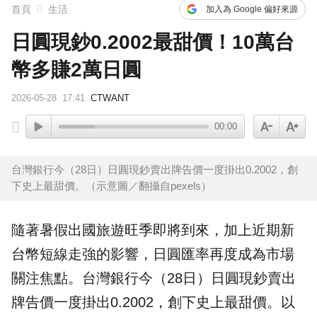
首頁
生活
加入為 Google 偏好來源
日圓現鈔0.2002最甜價！10萬台
幣多賺2萬日圓
2026-05-28
17:41
CTWANT
00:00
台灣銀行今（28日）日圓現鈔賣出牌告價一度掛出0.2002，創
下史上最甜價。（示意圖／翻攝自pexels）
隨著暑假出國旅遊旺季即將到來，加上近期
新
台幣
短線走強的影響，
日圓
匯率
再度成為市場
關注焦點。台灣銀行今（28日）日圓
現鈔
賣出
牌告價
一度掛出0.2002，創下史上最甜價。以