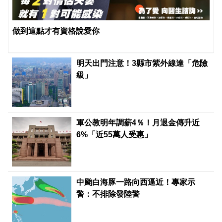
做到這點才有資格說愛你
明天出門注意！3縣市紫外線達「危險
級」
軍公教明年調薪4％！月退金傳升近
6%「近55萬人受惠」
中颱白海豚一路向西逼近！專家示
警：不排除發陸警