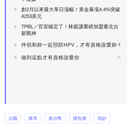
創2月以來最大單日漲幅！黃金暴漲4.4%突破
4253美元
TPBL／官宣確定了！林庭謙重磅加盟臺北台
新戰神
伴侶和妳一起預防HPV，才有資格說愛妳！
PR
做到這點才有資格說愛你
PR
日圓
匯率
新台幣
牌告價
現鈔