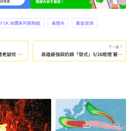
FSK 冰鑽系列隔熱紙
高透光
黃金足球
下一篇
遭老鼠咬 確
高雄最強麻奶鍋「發式」5/26熄燈 饕客
不捨：無可取代