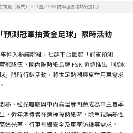
主視覺（橫式）。（圖／FSK 防爆超強隔熱紙提供）
出「預測冠軍抽
黃金足球
」限時活動
賽事進入熱議階段，社群平台掀起「冠軍預測
冠隊伍。國內隔熱紙品牌 FSK 順勢推出「貼冰
球」限時行銷活動，將世足熱潮與夏季用車需求
。
悶熱、強光曝曬與車內高溫等問題成為車主夏季
 指出，近年消費者在選擇隔熱紙時，除重視隔熱性
高透光
率、行車視線安全及車室防護等需求。