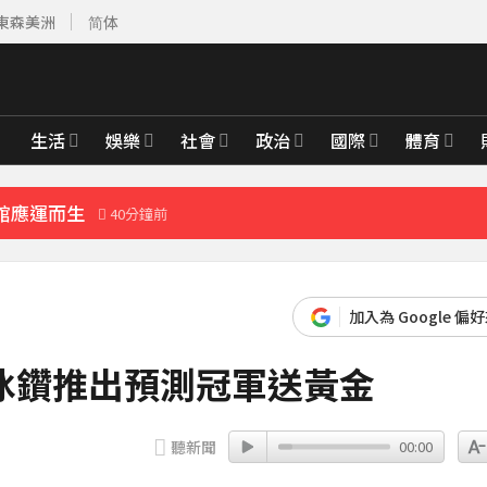
東森美洲
简体
館應運而生
40分鐘前
先卡位 2027
生活
娛樂
社會
政治
國際
體育
館應運而生
40分鐘前
加入為 Google 偏
K冰鑽推出預測冠軍送黃金
聽新聞
00:00