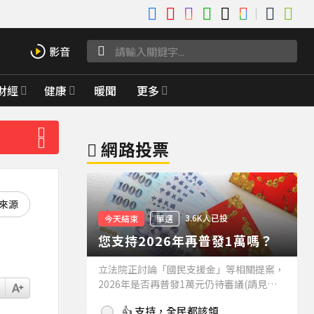
財經
健康
暖聞
更多
網路投票
好來源
3.6K人已投
今天結束
單選
您支持2026年再普發1萬嗎？
立法院正討論「國民支援金」等相關提案，
2026年是否再普發1萬元仍待審議(請見下
方新聞)。如果2026年再普發1萬元，你支
👍 支持，全民都該領
持嗎？