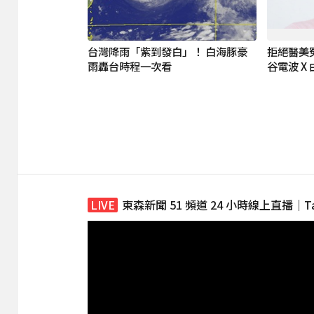
台灣降雨「紫到發白」！ 白海豚豪
拒絕醫美
雨轟台時程一次看
谷電波 X
東森新聞 51 頻道 24 小時線上直播｜Taiwan