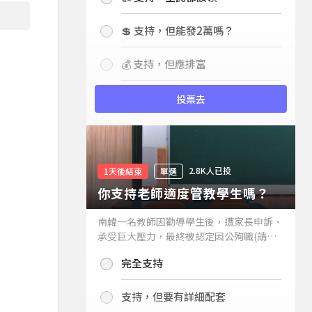
💲 支持，但能發2萬嗎？
💰 支持，但應排富
投票去
2.8K人已投
1天後結束
單選
你支持老師適度管教學生嗎？
南韓一名教師因勸導學生後，遭家長申訴、
承受巨大壓力，最終被認定因公殉職(請見
下列新聞)，引發外界關注教師教權。請問
完全支持
你支持老師適度管教學生嗎？
支持，但要有詳細配套