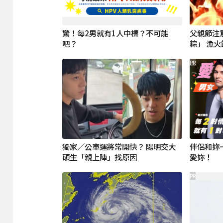
驚！每2男就有1人中標？不可能
父親節注
吧？
粽」 漁
PR
獨家／公車運將常開快？ 陽明交大
伴侶和妳
碩生「親上陣」找原因
愛妳！
PR