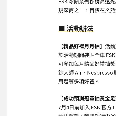
FSK 冰鑽系列標榜高
規廠商之一，目標在炎熱
■ 活動辦法
【精品好禮月月抽】
活動
於活動期間裝貼全車
FS
可參加每月精品好禮抽獎，每
餘大師 Air、Nespress
周邊等多項好禮。
【成功預測冠軍抽黃金足
7月4日前加入 FSK 官方
預測登錄。若成功猜中2