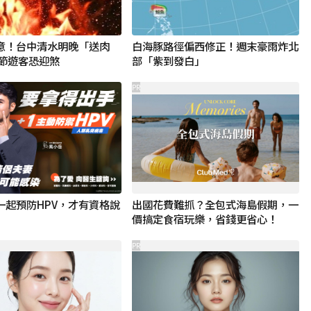
意！台中清水明晚「送肉
白海豚路徑偏西修正！週末豪雨炸北
火節遊客恐迎煞
部「紫到發白」
PR
一起預防HPV，才有資格說
出國花費難抓？全包式海島假期，一
價搞定食宿玩樂，省錢更省心！
PR