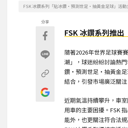
FSK 冰鑽系列「貼冰鑽・預測世足・抽黃金足球」活動
分享
FSK 冰鑽系列推
隨著2026年
世界足球賽
潮」，球迷紛紛討論熱門奪
鑽・
預測世足
・抽黃金足
結合，引發市場廣泛關注
近期氣溫持續攀升，車室
用車的主要困擾。FSK
能外，也更關注符合法規