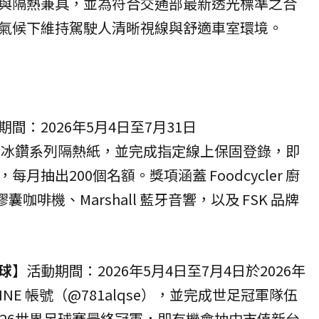
透光與隔熱兼具，並為符合交通部最新透光標準之合
氣候下維持駕駛人清晰視線與舒適車室環境。
期間：2026年5月4日至7月31日
K 冰鑽系列隔熱紙
，並完成指定線上保固登錄，即
月抽出200個名額。獎項涵蓋 Foodcycler 廚
o 膠囊咖啡機、Marshall 藍牙音響，以及 FSK 品牌
球】
活動期間：2026年5月4日至7月4日於2026年
 LINE 帳號（@781alqse），並完成世足冠軍隊伍
026世界足球賽最終冠軍，即有機會抽中市值新台