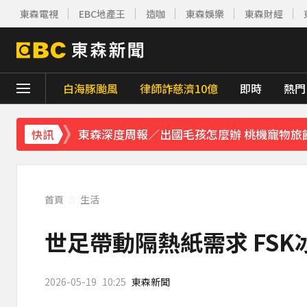
下載東森App，隨時掌握天下大小事！
東森電視
EBC地產王
造咖
東森娛樂
東森財經
東森深度周報／出國毛孩怎麼辦 桃機寵物旅
《理財達人秀》X 安聯投信免費講座報名中！搶
白海豚颱風
律師詐慈濟10億
即時
熱門
下載東森App，隨時掌握天下大小事！
東森深度周報／出國毛孩怎麼辦 桃機寵物旅
快訊
首頁
生活
世足帶動隔熱紙需求 FS
2026-05-19
10:25
東森新聞