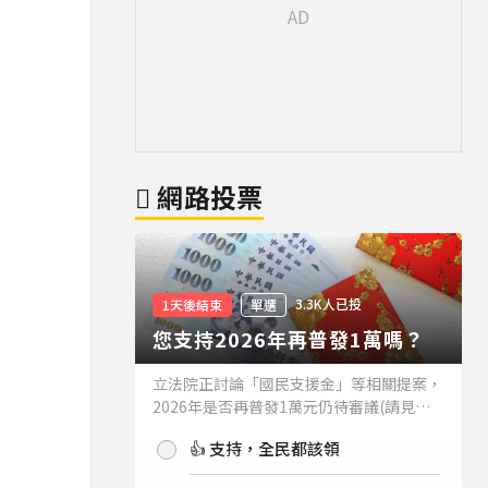
網路投票
3.3K人已投
1天後結束
單選
您支持2026年再普發1萬嗎？
立法院正討論「國民支援金」等相關提案，
2026年是否再普發1萬元仍待審議(請見下
方新聞)。如果2026年再普發1萬元，你支
👍 支持，全民都該領
持嗎？