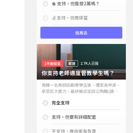
💲 支持，但能發2萬嗎？
💰 支持，但應排富
投票去
2.7K人已投
2天後結束
單選
你支持老師適度管教學生嗎？
南韓一名教師因勸導學生後，遭家長申訴、
承受巨大壓力，最終被認定因公殉職(請見
下列新聞)，引發外界關注教師教權。請問
完全支持
你支持老師適度管教學生嗎？
支持，但要有詳細配套
不支持，應由家長負責