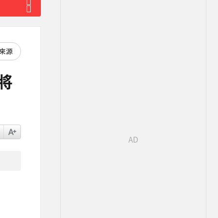
好來源
將