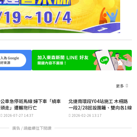
更多
公車急停斑馬線 婦下車「繞車
北捷南環段Y04站施工 木柵路
頭走」遭輾拖行亡
一段2/28起設圍籬、雙向各1線
2026-07-27 14:37
2026-02-26 13:17
廣告 / 請繼續往下閱讀