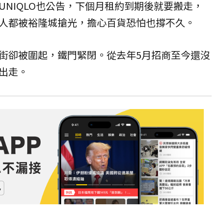
UNIQLO也公告，下個月租約到期後就要搬走，
人都被
裕隆城
搶光，擔心百貨恐怕也撐不久。
街卻被圍起，鐵門緊閉。從去年5月招商至今還沒
出走。