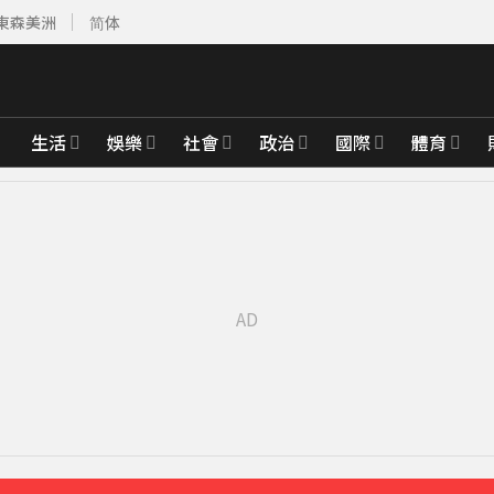
東森美洲
简体
生活
娛樂
社會
政治
國際
體育
事長
6分鐘前
先卡位 2027