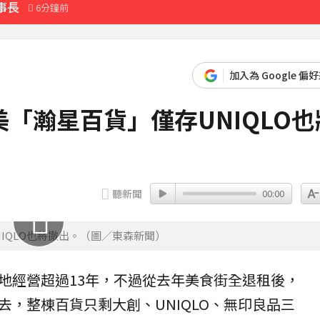
事長
6分鐘前
加入為 Google 偏
「瀚星百貨」僅存UNIQLO也
聽新聞
00:00
IQLO也將撤出。（圖／東森新聞）
地經營超過13年，不過從去年美食街全
退租
後，
去，整棟百貨只剩大創、
UNIQLO
、無印良品三