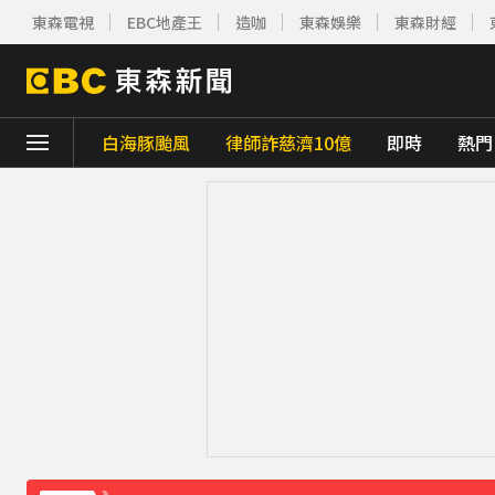
東森電視
EBC地產王
造咖
東森娛樂
東森財經
白海豚颱風
律師詐慈濟10億
即時
熱門
下載東森App，隨時掌握天下大小事！
兆基屋管相關公司傳財務危機 檢調約談前董
《理財達人秀》X 安聯投信免費講座報名中！搶
下載東森App，隨時掌握天下大小事！