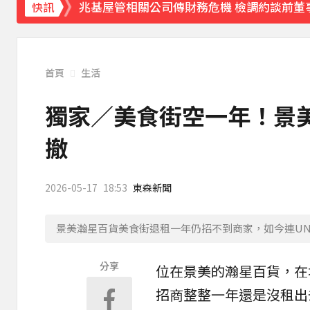
兆基屋管相關公司傳財務危機 檢調約談前董
快訊
首頁
生活
獨家／美食街空一年！景美
撤
2026-05-17
18:53
東森新聞
景美瀚星百貨美食街退租一年仍招不到商家，如今連UN
分享
位在
景美
的
瀚星百貨
，在
招商整整一年還是沒租出