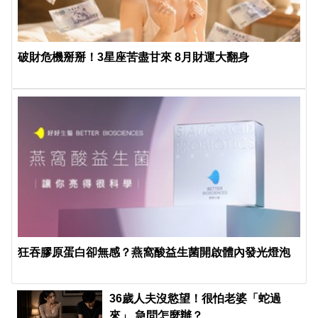
破財危機掰掰！3星座苦盡甘來 8月財運大翻身
狂吞膠原蛋白卻無感？燕窩酸益生菌開啟體內發光燈泡
36歲人夫沒慾望！很怕老婆「蛇過
來」 急問怎麼辦？