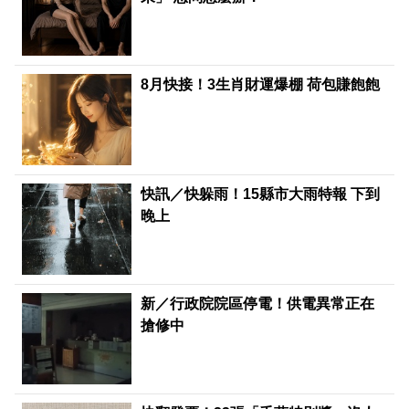
8月快接！3生肖財運爆棚 荷包賺飽飽
快訊／快躲雨！15縣市大雨特報 下到
晚上
新／行政院院區停電！供電異常正在
搶修中