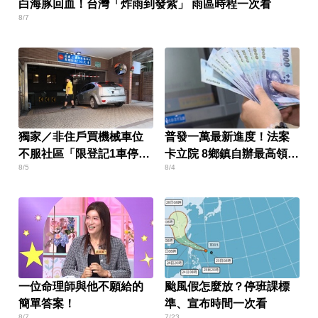
白海豚回血！台灣「炸雨到發紫」 雨區時程一次看
8/7
獨家／非住戶買機械車位
普發一萬最新進度！法案
不服社區「限登記1車停」
卡立院 8鄉鎮自辦最高領1
8/5
8/4
報警
萬
一位命理師與他不願給的
颱風假怎麼放？停班課標
簡單答案！
準、宣布時間一次看
8/7
7/23