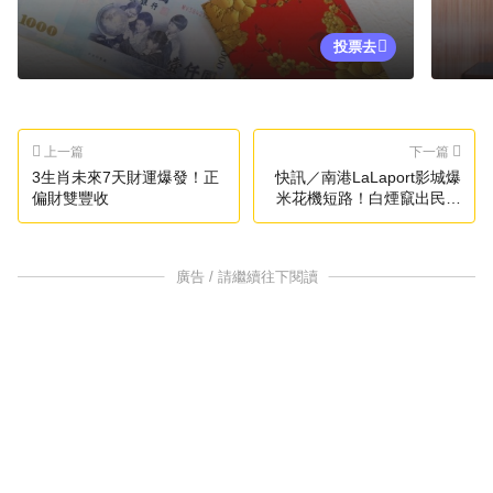
投票去
上一篇
下一篇
3生肖未來7天財運爆發！正
快訊／南港LaLaport影城爆
偏財雙豐收
米花機短路！白煙竄出民眾
嚇報案
廣告 / 請繼續往下閱讀