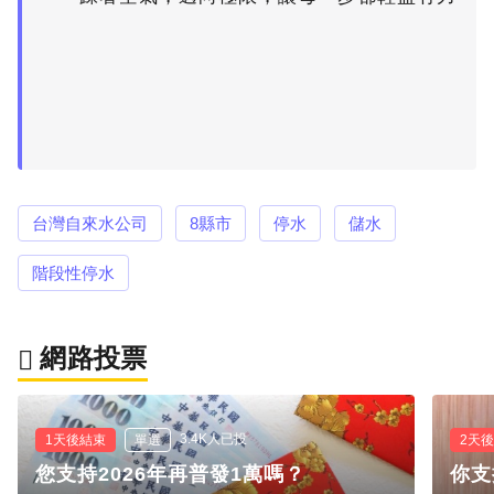
台灣自來水公司
8縣市
停水
儲水
階段性停水
網路投票
3.4K人已投
1天後結束
單選
2天
您支持2026年再普發1萬嗎？
你支