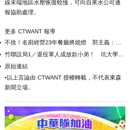
線末端地區水壓恢復較慢，可向自來水公司通
報協助處理。
更多 CTWANT 報導
不捨！名廚經營23年餐廳將熄燈 郭主義：謝
謝一路支持的每位朋友
竹聯設局1／退役軍人成放款小弟！ 坑大學生
害家族慘簽300萬本票
原始連結
•以上言論由 CTWANT 授權轉載，不代表東森
新聞立場。