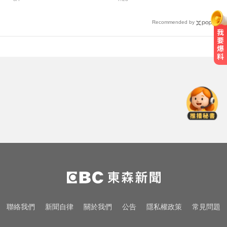
Recommended by
緯創股利2度延發史上首例 金管會
說重話：考慮收回股務自辦
中職／陳傑憲轟2分砲貢獻3打點！
統一獅8:2味全龍
愛玩車／無聲超跑失寵 瑪莎拉蒂將
回歸V8手排
緯創股利2度延發史上首例 金管會
說重話：考慮收回股務自辦
中職／陳傑憲轟2分砲貢獻3打點！
聯絡我們
新聞自律
關於我們
公告
隱私權政策
常見問題
統一獅8:2味全龍