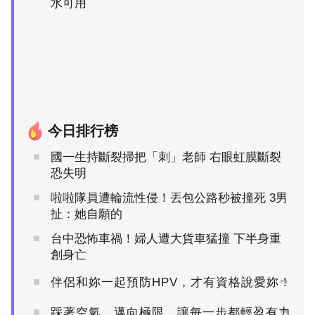
水可用
今日排行榜
國一生持斷裂掃把「刺」老師 右眼虹膜斷裂
恐失明
啦啦隊員遭輪流性侵！丟包公路秒被撞死 3男
扯：她自願的
台中恐怖車禍！婦人遭大貨車猛撞 下半身重
創身亡
伴侶和妳一起預防HPV，才有資格說愛妳！
PR
踩著空氣，邁向極限，讓每一步都輕盈有力
PR