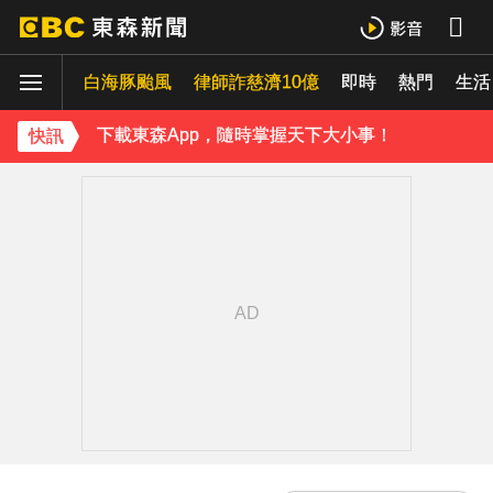
《理財達人秀》X 安聯投信免費講座報名中！搶先卡位 2027
白海豚颱風
下載東森App，隨時掌握天下大小事！
律師詐慈濟10億
即時
熱門
生活
白海豚颱風強襲日本！奄美逾3萬戶停電 沖繩5人受傷
快訊