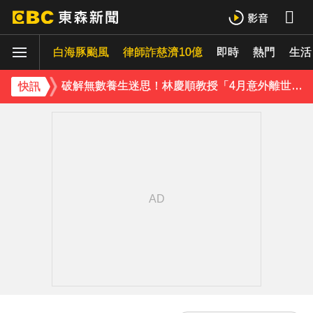
白海豚颱風
律師詐慈濟10億
即時
熱門
生活
破解無數養生迷思！林慶順教授「4月意外離世」女兒悲痛證實
快訊
五角大廈再公開UFO檔案 飛官阿富汗驚見「巨大三角形」
《理財達人秀》X 安聯投信免費講座報名中！搶先卡位 2027
70歲鋼吉他大師湯米德塔莫驟逝 妻淚喊：永遠是我一生摯愛
下載東森App，隨時掌握天下大小事！