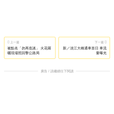
上一篇
下一篇
被點名「勿再造謠」 火花羅
新／淡江大橋通車首日 車流
曬現場照回擊公路局
量曝光
廣告 / 請繼續往下閱讀