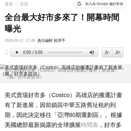
首頁
生活
加入為 Google 偏好來源
全台最大好市多來了！開幕時間
曝光
2026-05-12
17:49
責任編輯 柏淨予
美式賣場好市多（Costco）高雄店的搬遷計畫有了新進展。
（圖／好市多提供）
美式賣場
好市多
（Costco）
高雄
店的
搬遷
計畫
有了新進展，因前鎮區中華五路舊址租約到
期，因此決定移往「亞灣80期
重劃區
」。根據
美國總部最新揭露的全球擴展
時間表
，好市多