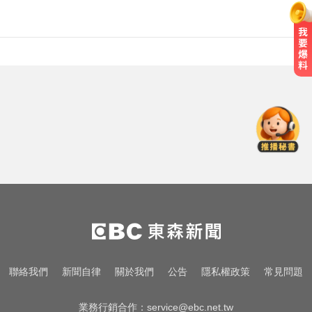
屏東女欠50萬高利貸！遭3惡煞追討
明年
小吃店包廂多次性侵
德
聯絡我們
新聞自律
關於我們
公告
隱私權政策
常見問題
業務行銷合作：
service@ebc.net.tw