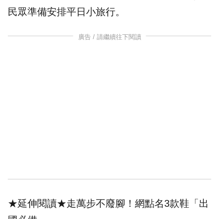
民眾準備安排平日小旅行。
廣告 / 請繼續往下閱讀
★延伸閱讀★
走萬步不廢腳！網點名3款鞋「出