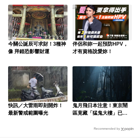
PR
今關公誕辰可求財！3種神
伴侶和妳一起預防HPV，
像 拜錯恐影響財運
才有資格說愛妳！
快訊／大雷雨即刻開炸！
鬼月飛日本注意！東京鬧
最新警戒範圍曝光
區竟藏「猛鬼大樓」已奪
14命
Recommended by