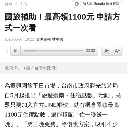
首頁
生活
加入為 Google 偏好來源
國旅補助！最高領1100元 申請方
式一次看
2026-05-07
19:22
實習編輯 林瑜䇹
00:00
虎頭埤。（圖／台南市政府）
為振興
國旅
平日市場，
台南
市政府觀光旅遊局
自5月起推出「旅遊臺南・
住宿
點數」活動，民
眾只要加入官方LINE帳號，就有機會累積最高
1100元住宿點數，還能搭配「住一晚送一
晚」、「第三晚免費」等
優惠
方案，吸引不少