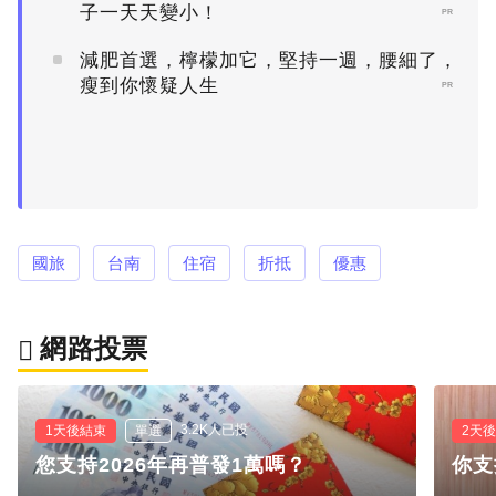
子一天天變小！
PR
減肥首選，檸檬加它，堅持一週，腰細了，
瘦到你懷疑人生
PR
國旅
台南
住宿
折抵
優惠
網路投票
3.2K人已投
1天後結束
單選
2天
您支持2026年再普發1萬嗎？
你支