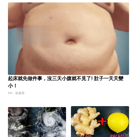
起床就先做件事，沒三天小腹就不見了! 肚子一天天變
小！
PR・新素簡