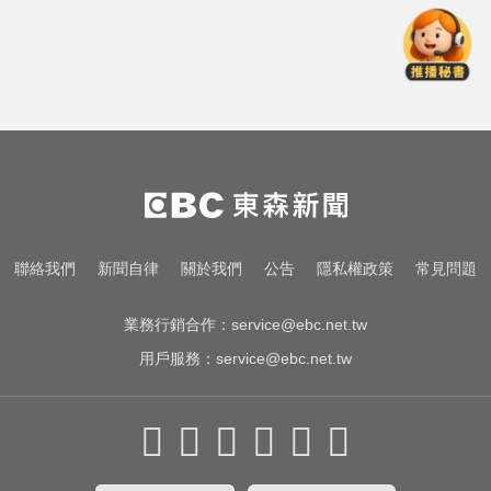
金牌員工轉投李多慧！剪輯師突暴
紅狂接20業配 Joeman 認：我也會
想離職
緯創2度延後發放股利成首例 金管
會要求集保證交所了解
才宣佈停播一週！網紅「肥大叔」
突離世 團隊發聲證實
金牌員工轉投李多慧！剪輯師突暴
聯絡我們
新聞自律
關於我們
公告
隱私權政策
常見問題
紅狂接20業配 Joeman 認：我也會
想離職
業務行銷合作：
service@ebc.net.tw
用戶服務：
service@ebc.net.tw