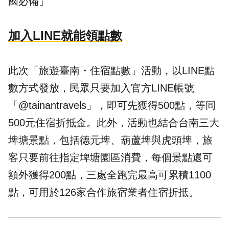
國必備」
加入LINE就能領點數
此次「旅遊臺南・住宿點數」活動，以LINE點
數方式發放，民眾只要加入官方LINE帳號
「@tainantravels」，即可先獲得500點，等同
500元住宿
折抵
金。此外，活動也結合台南三大
埤塘景點，包括德元埤、葫蘆埤與虎頭埤，旅
客只要前往指定埤塘園區消費，每個景點還可
額外獲得200點，三處全跑完最高可累積1100
點，可用於126家合作旅宿業者住宿折抵。