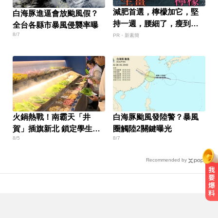
減肥首選，檸檬加它，堅
白海豚進逼會放颱風假？
持一週，腰細了，瘦到你
全台各縣市暴風侵襲率曝
懷疑人生
8/7
PR・新素簡
火鍋熱戰！南霸天「井
白海豚颱風發陸警？暴風
賀」插旗新北 鎖定學生族
圈觸陸2關鍵曝光
8/5
8/7
群
Recommended by
才宣佈停播一週！網紅「肥大叔」
突離世 團隊發聲證實