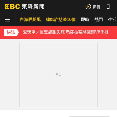
貨車失控撞上民宅 車頭撞凹駕駛傷重不治
喉嚨痛別輕忽！醫揭口咽癌4警訊 不菸不酒也可能中招
白海豚颱風
律師詐慈濟10億
即時
熱門
生活
愛玩車／無聲超跑失寵 瑪莎拉蒂將回歸V8手排
快訊
《理財達人秀》X 安聯投信免費講座報名中！搶先卡位 2027
埃及知名女星涉販毒！ 遭「判死刑」震撼社會
下載東森App，隨時掌握天下大小事！
獨家／碰碰碰！「伍萬、六筒、八條」從天降 險砸路過民眾