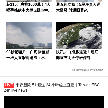
花115元爽抱1000萬！4人
週五迎立秋！5星座貴人運
喝手搖飲中大獎 2縣市幸運
大爆發 財運跟著來
兒曝
93秒驚嚇片！白海豚發威
快訊／白海豚逼近！連江
一堆人直擊龍捲風：不敢
縣宣布明天停班停課
相信
Recommended by
東森新聞 51 頻道 24 小時線上直播｜Taiwan EBC
24h live news