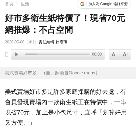
首頁
生活
加入為 Google 偏好來源
好市多衛生紙特價了！現省70元
網推爆：不占空間
2026-05-06
14:11
責任編輯 賴彥琪
00:00
美式賣場好市多。（圖／翻攝自Google maps）
美式賣場
好市多
是許多家庭採購的好去處，有
會員發現賣場內一款
衛生紙
正在
特價
中，一串
現省70元，加上是小包尺寸，直呼「划算好用
又方便。」