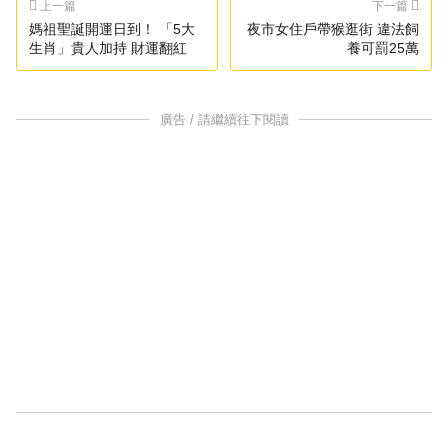
上一篇
下一篇
媽祖聖誕開運日到！ 「5大
夜市女住戶帶猴逛街 違法飼
生肖」貴人加持 財運翻紅
養可罰25萬
廣告 / 請繼續往下閱讀