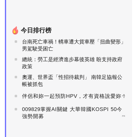
今日排行榜
台南死亡車禍！轎車遭大貨車壓「扭曲變形」
男駕駛受困亡
總統：勞工是經濟進步幕後英雄 盼支持政府
政策
奧運、世界盃「性招待裁判」 南韓足協報公
帳被抓包
伴侶和妳一起預防HPV，才有資格說愛妳！
PR
009829掌握AI關鍵 大華韓國KOSPI 50今
強勢開募
PR