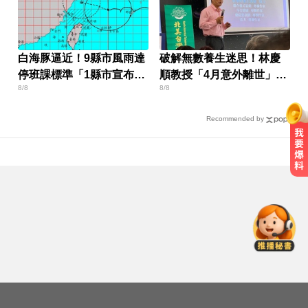
白海豚逼近！9縣市風雨達
破解無數養生迷思！林慶
停班課標準「1縣市宣布
順教授「4月意外離世」女
8/8
8/8
了」
兒悲痛證實
Recommended by
攏係為了晶片！「斷交19年」 哥斯
大黎加連2年來台
姜厚任小24歲女友「3碩1博」造
假？ 台大回應了
女藝人遭經紀人「車內侵犯」 錄音
檔成鐵證