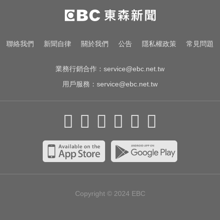
攏係為了晶片！「斷交19年」 哥斯
大黎加連2年來台
姜厚任小24歲女友「3碩1博」造
聯絡我們
新聞自律
關於我們
公告
隱私權政策
常見問題
假？ 台大回應了
業務行銷合作：
service@ebc.net.tw
用戶服務：
service@ebc.net.tw
Copyright © 2024
EBC