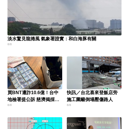
淡水驚見龍捲風 氣象署證實：和白海豚有關
8/8
買BNT遭詐10.6億！台中
快訊／台北喜來登飯店旁
地檢署提公訴 慈濟揭採購
施工圍籬倒塌壓傷路人
8/8
8/8
細節