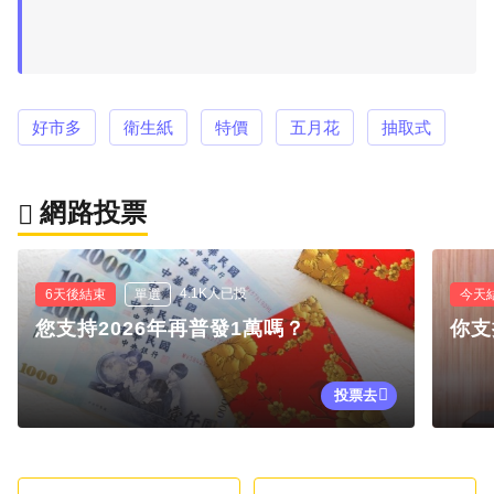
好市多
衛生紙
特價
五月花
抽取式
網路投票
4.1K人已投
6天後結束
單選
今天
您支持2026年再普發1萬嗎？
你支
投票去