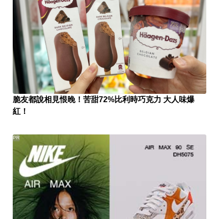
脆友都說相見恨晚！苦甜72%比利時巧克力 大人味爆
紅！
PR