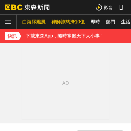
《理財達人秀》X 安聯投信免費講座報名中！搶先卡位 2027
白海豚颱風
律師詐慈濟10億
即時
熱門
生活
下載東森App，隨時掌握天下大小事！
快訊
《理財達人秀》X 安聯投信免費講座報名中！搶先卡位 2027