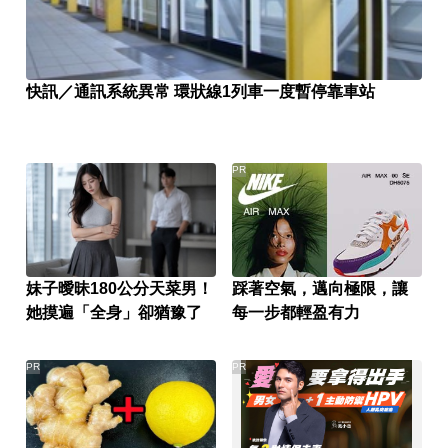
快訊／通訊系統異常 環狀線1列車一度暫停靠車站
PR
妹子曖昧180公分天菜男！
踩著空氣，邁向極限，讓
她摸遍「全身」卻猶豫了
每一步都輕盈有力
PR
PR