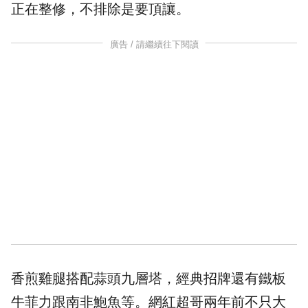
正在
整修
，不排除是要頂讓。
廣告 / 請繼續往下閱讀
香煎雞腿搭配蒜頭九層塔，經典招牌還有鐵板
牛菲力跟南非鮑魚等。網紅超哥兩年前不只大