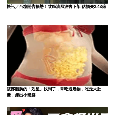
快訊／台糖開告福懋！致癌油風波害下架 估損失2.43億
PR
腹部脂肪的「剋星」找到了，常吃這幾物，吃走大肚
囊，瘦出小蠻腰
PR