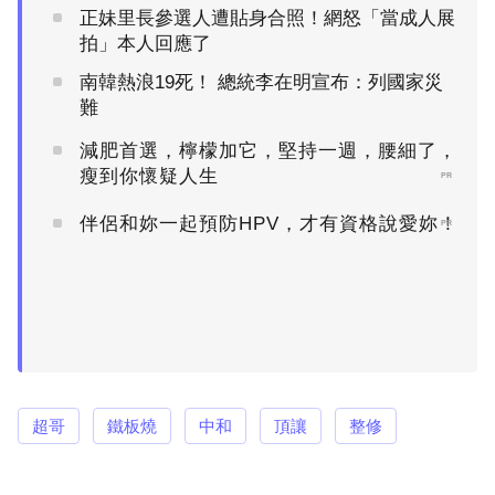
正妹里長參選人遭貼身合照！網怒「當成人展
拍」本人回應了
南韓熱浪19死！ 總統李在明宣布：列國家災
難
減肥首選，檸檬加它，堅持一週，腰細了，
瘦到你懷疑人生
PR
伴侶和妳一起預防HPV，才有資格說愛妳！
PR
超哥
鐵板燒
中和
頂讓
整修