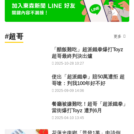
#超哥
更多
「醋飯難吃」超派鐵拳爆打Toyz
超哥最終判決出爐
2025-10-28 10:27
使出「超派鐵拳」賠50萬遭拒 超
哥嗆：判我100年好不好
2025-09-09 14:06
餐廳被嫌難吃！超哥「超派鐵拳」
當街爆打Toyz 遭判6月
2025-04-10 13:45
花蓮光復鄉「普發1萬」申請倒