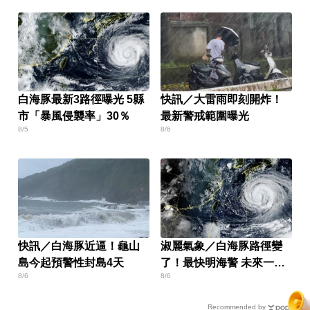
白海豚最新3路徑曝光 5縣
快訊／大雷雨即刻開炸！
市「暴風侵襲率」30％
最新警戒範圍曝光
8/5
8/6
快訊／白海豚近逼！龜山
淑麗氣象／白海豚路徑變
島今起預警性封島4天
了！最快明海警 未來一週
8/6
8/6
降雨熱區曝
Recommended by