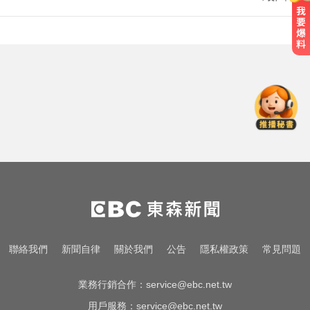
漢光首日共機大舉逼近！偵獲14架
共機、9艘共艦
TPBL／官宣確定了！林庭謙重磅加
盟臺北台新戰神
MLB／李灝宇代打遭三振！老虎敗
給水手終止4連勝
漢光首日共機大舉逼近！偵獲14架
共機、9艘共艦
TPBL／官宣確定了！林庭謙重磅加
聯絡我們
新聞自律
關於我們
公告
隱私權政策
常見問題
盟臺北台新戰神
業務行銷合作：
service@ebc.net.tw
用戶服務：
service@ebc.net.tw