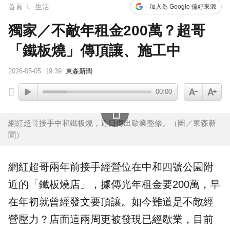
首頁
生活
加入為 Google 偏好來源
獨家／不敵年租金200萬？超哥
「鐵板燒」傳頂讓、施工中
2026-05-05
19:39
東森新聞
00:00
網紅超哥接手中和鐵板燒，近日傳出歇業整修。（圖／東森新
聞）
網紅
超哥
兩年前接手經營位在
中和
四號公園附
近的「
鐵板燒
店」，據傳光年租金要200萬，早
在年初就曾經發文要
頂讓
。如今難道是不敵經
營壓力？店面這兩周更被發現已經歇業，目前