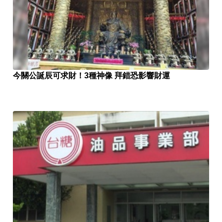
今關公誕辰可求財！3種神像 拜錯恐影響財運