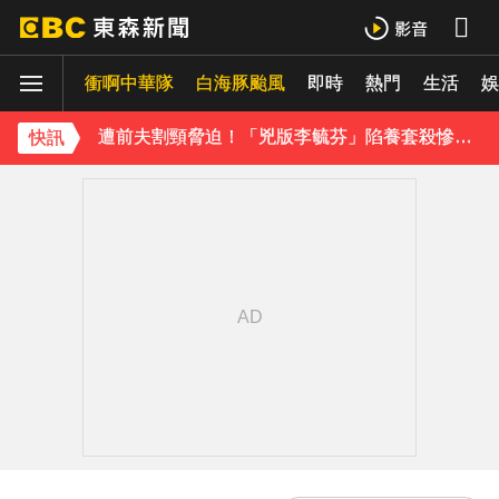
《理財達人秀》X 安聯投信免費講座報名中！搶先卡位 2027
衝啊中華隊
白海豚颱風
即時
熱門
生活
48歲男星直播突亮刀自殘！「全裸滿身血」警急破門 家屬發聲曝現況
娛
遭前夫割頸脅迫！「兇版李毓芬」陷養套殺慘賠2000萬 2度遇感情詐騙
快訊
下載東森App，隨時掌握天下大小事！
新北割頸案近3年！受害少年姓名解禁公開 父心碎發聲