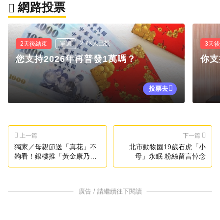
網路投票
2.7K人已投
2天後結束
單選
3天
您支持2026年再普發1萬嗎？
你支
投票去
上一篇
下一篇
獨家／母親節送「真花」不
北市動物園19歲石虎「小
夠看！銀樓推「黃金康乃
母」永眠 粉絲留言悼念
馨」
廣告 / 請繼續往下閱讀