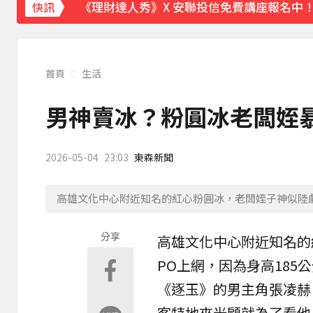
《理財達人秀》X 安聯投信免費講座報名中！搶
快訊
《半澤直樹》男星宣布再婚！迎新生命雙喜
涉製毒、跨國販毒！埃及女星被判死刑
首頁
生活
美國抗癌網紅拒安寧！家屬證實死訊 得年26
男神賣冰？粉圓冰老闆姪暴
下載東森App，隨時掌握天下大小事！
2026-05-04
23:03
東森新聞
三商美邦人壽將下市！8/20停牌 千張大戶還
高雄文化中心附近知名的紅心粉圓冰，老闆姪子神似陸
分享
高雄
文化中心附近知名的
PO上網，因為身高18
《
逐玉
》的男主角
張凌赫
客特地來光顧就為了看他