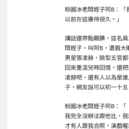
粉圓冰老闆姪子阿B：「
以前在這邊待很久。」
講話還帶點靦腆，這名員
闆姪子，叫阿B，濃眉大
男星張凌赫，臉型五官都
回來重溫兒時回憶，還把
凌赫吧，還有人以為是誰
子，網友說可以初一十五
粉圓冰老闆姪子阿B：「
我完全沒辦法跟他比，我
才有人跟我合照，演戲喔