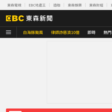
東森電視
EBC地產王
造咖
東森娛樂
東森財經
白海豚颱風
律師詐慈濟10億
即時
熱門
下載東森App，隨時掌握天下大小事！
三商美邦人壽將下市！8/20停牌 千張大戶還
南韓熱浪「破40度」釀23死！近3000人就
攏係為了晶片！「斷交19年」 哥斯大黎加連