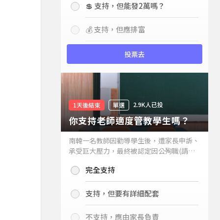
💲 支持，但能發2萬嗎？
💰 支持，但應排富
投票去
2.9K人已投
1天後結束
單選
你支持老師適度管教學生嗎？
南韓一名教師因勸導學生後，遭家長申訴、
承受巨大壓力，最終被認定因公殉職(請見
下列新聞)，引發外界關注教師教權。請問
完全支持
你支持老師適度管教學生嗎？
支持，但要有詳細配套
不支持，應由家長負責