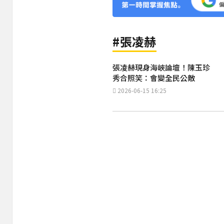
#張凌赫
張凌赫現身海峽論壇！陳玉珍
秀合照笑：會變全民公敵
2026-06-15 16:25