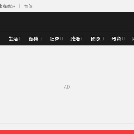
東森美洲
简体
生活
娛樂
社會
政治
國際
體育
有252人
10分鐘前
醫 百萬家畜暴斃
18分鐘前
2年來台
48分鐘前