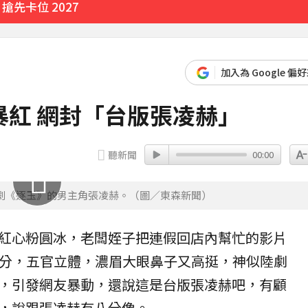
先卡位 2027
臨門
55分鐘前
加入為 Google 偏
歲
紅 網封「台版張凌赫」
聽新聞
00:00
有252人
10分鐘前
劇《逐玉》的男主角張凌赫。（圖／東森新聞）
紅心
粉圓冰
，老闆姪子把連假回店內幫忙的影片
5公分，五官立體，濃眉大眼鼻子又高挺，神似
陸劇
，引發網友暴動，還說這是台版張凌赫吧，有顧
，說跟張凌赫有八分像。