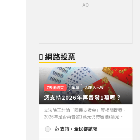
網路投票
3.8K人已投
7天後結束
單選
您支持2026年再普發1萬嗎？
立法院正討論「國民支援金」等相關提案，
2026年是否再普發1萬元仍待審議(請見下
方新聞)。如果2026年再普發1萬元，你支
👍 支持，全民都該領
持嗎？