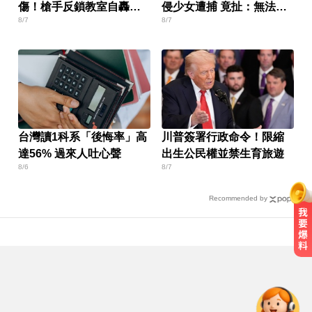
傷！槍手反鎖教室自轟身
侵少女遭捕 竟扯：無法抑
8/7
8/7
亡
制性慾
台灣讀1科系「後悔率」高
川普簽署行政命令！限縮
達56% 過來人吐心聲
出生公民權並禁生育旅遊
8/6
8/7
Recommended by
亞運／鐵人好手江典祐期待亞運 用
動漫名言激勵自己
啦啦隊員遭輪流性侵！丟包公路秒