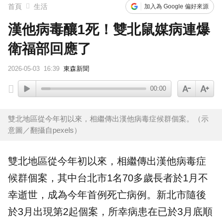
首頁
生活
加入為 Google 偏好來源
漢他病毒釀1死！雙北鼠媒病連爆
衛福部回應了
2026-05-03
16:39
東森新聞
00:00
雙北地區從今年初以來，相繼傳出漢他病毒症候群個案。（示
意圖／翻攝自pexels）
雙北地區從今年初以來，相繼傳出
漢他病毒
症
候群個案，其中
台北
市1名70多歲長者於1月不
幸逝世，成為今年首例死亡病例。
新北
市隨後
於3月出現第2起個案，所幸病患在已於3月底順