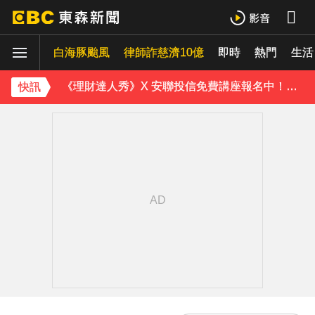
不斷更新／白海豚逼近！多個航班受影響 異動一次看
白海豚颱風
律師詐慈濟10億
即時
熱門
「白海豚」逼近！最新暴風圈侵襲率曝 一縣市達59％
生活
《理財達人秀》X 安聯投信免費講座報名中！搶先卡位 2027
快訊
下載東森App，隨時掌握天下大小事！
慈濟疫苗採購遭詐10.6億！蔡英文曝「當年最難決定」