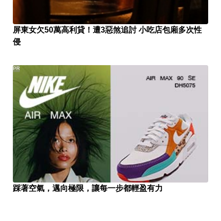
屏東女欠50萬高利貸！遭3惡煞追討 小吃店包廂多次性
侵
PR
踩著空氣，邁向極限，讓每一步都輕盈有力