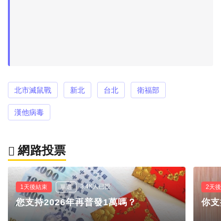
北市滅鼠戰
新北
台北
衛福部
漢他病毒
網路投票
3.4K人已投
1天後結束
單選
2天
您支持2026年再普發1萬嗎？
你支