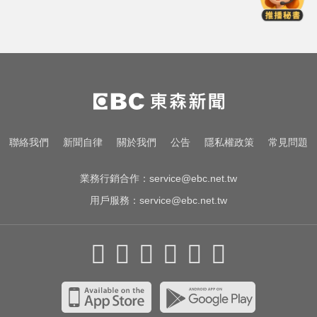
被撞死 3男扯：她自願的
尼斯湖水怪又現身！遊湖拍到「神
秘生物頭部」官方證實了
亞運／鐵人好手江典祐期待亞運 用
動漫名言激勵自己
啦啦隊員遭輪流性侵！丟包公路秒
聯絡我們
新聞自律
關於我們
公告
隱私權政策
常見問題
被撞死 3男扯：她自願的
業務行銷合作：
service@ebc.net.tw
用戶服務：
service@ebc.net.tw