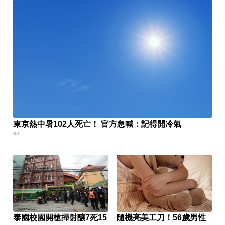
東京熱中暑102人死亡！ 官方急喊：記得開冷氣
8/6
泰國校園開槍掃射釀7死15
隨機亮美工刀！56歲男性