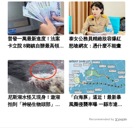
普發一萬最新進度！法案
泰女公務員精緻妝容爆紅
卡立院 8鄉鎮自辦最高領1
怒嗆網友：憑什麼不能畫
萬
尼斯湖水怪又現身！遊湖
「白海豚」逼近！最新暴
拍到「神秘生物頭部」官
風圈侵襲率曝 一縣市達
方證實了
59％
Recommended by