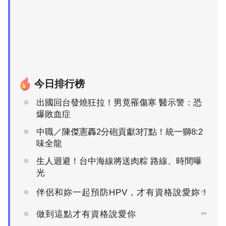
今日排行榜
出國回台發燒狂拉！男竟罹傷寒 醫示警：恐
爆敗血症
中職／陳傑憲轟2分砲貢獻3打點！統一獅8:2
味全龍
生人迴避！台中海線將送肉粽 路線、時間曝
光
伴侶和妳一起預防HPV，才有資格說愛妳！
PR
做到這點才有資格說愛你
PR