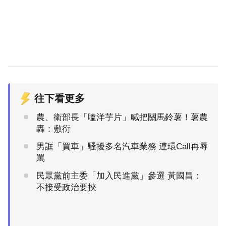
往下看更多
農、衛部長「嗑洋芋片」喊把關馬鈴薯！薯農
轟：敷衍
男誆「買車」騷擾多名汽車業務 連環Call再辱
罵
民眾黨前主委「加入民進黨」參選 黃國昌：
不接受政治要挾