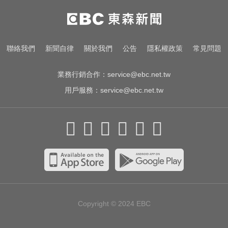
出國回台發燒狂拉！男竟罹傷寒 醫
示警：恐爆敗血症
慈濟採購BNT疫苗被詐10億！醫：4
聯絡我們
新聞自律
關於我們
公告
隱私權政策
常見問題
年後還陳時中清白
業務行銷合作：
service@ebc.net.tw
用戶服務：
service@ebc.net.tw
Copyright © 2024
EBC