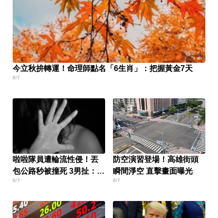
今立秋拚轉運！命理師點名「6生肖」：把握黃金7天
8/7
啦啦隊員遭輪流性侵！丟
防空演習登場！高雄街頭
包公路秒被撞死 3男扯：她
瞬間淨空 直擊畫面曝光
8/7
8/7
自願的