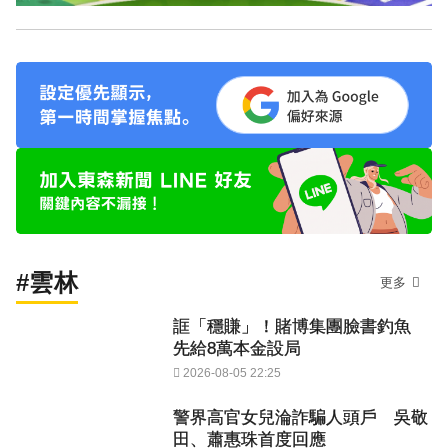
#雲林
更多
誆「穩賺」！賭博集團臉書釣魚
先給8萬本金設局
2026-08-05 22:25
警界高官女兒淪詐騙人頭戶 吳敬
田、蕭惠珠首度回應