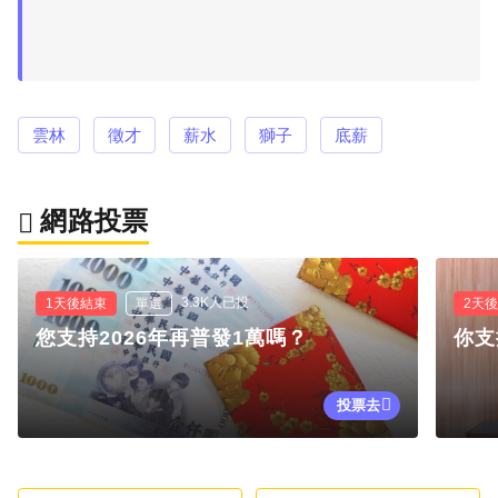
雲林
徵才
薪水
獅子
底薪
網路投票
3.3K人已投
1天後結束
單選
2天
您支持2026年再普發1萬嗎？
你支
投票去