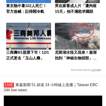
東京熱中暑102人死亡！
男在家看成人片「遭拘留
官方急喊：記得開冷氣
15天」他不滿怒求國賠
三商壽9/1股票下市！12/1
尼斯湖水怪又現身！遊湖
正式更名「玉山人壽」
拍到「神秘生物頭部」官
方證實了
Recommended by
東森新聞 51 頻道 24 小時線上直播｜Taiwan EBC
24h live news