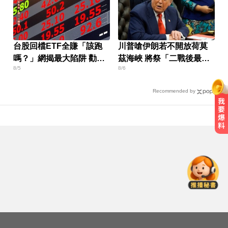
台股回檔ETF全賺「該跑
川普嗆伊朗若不開放荷莫
嗎？」網揭最大陷阱 勸調
茲海峽 將祭「二戰後最大
8/5
8/6
節1類股
攻擊」
Recommended by
出國回台發燒狂拉！男竟罹傷寒 醫
示警：恐爆敗血症
慈濟採購BNT疫苗被詐10億！醫：4
年後還陳時中清白
三商壽9/1股票下市！12/1正式更名
「玉山人壽」