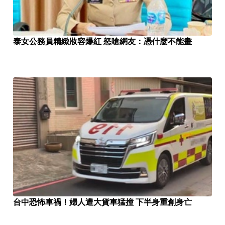
泰女公務員精緻妝容爆紅 怒嗆網友：憑什麼不能畫
台中恐怖車禍！婦人遭大貨車猛撞 下半身重創身亡