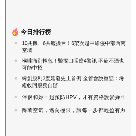
今日排行榜
10共機、6共艦擾台！6架次越中線侵中部西南
空域
喉嚨痛別輕忽！醫揭口咽癌4警訊 不菸不酒也
可能中招
緯創股利2度延發史上首例 金管會說重話：考
慮收回股務自辦
伴侶和妳一起預防HPV，才有資格說愛妳！
PR
踩著空氣，邁向極限，讓每一步都輕盈有力
PR