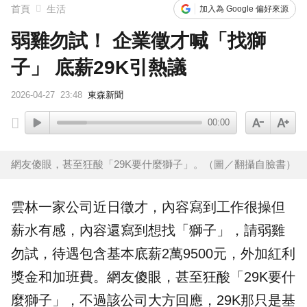
首頁
生活
加入為 Google 偏好來源
弱雞勿試！ 企業徵才喊「找獅
子」 底薪29K引熱議
2026-04-27
23:48
東森新聞
00:00
網友傻眼，甚至狂酸「29K要什麼獅子」。（圖／翻攝自臉書）
雲林
一家公司近日
徵才
，內容寫到工作很操但
薪水
有感，內容還寫到想找「
獅子
」，請弱雞
勿試，待遇包含基本
底薪
2萬9500元，外加紅利
獎金和加班費。網友傻眼，甚至狂酸「29K要什
麼獅子」，不過該公司大方回應，29K那只是基