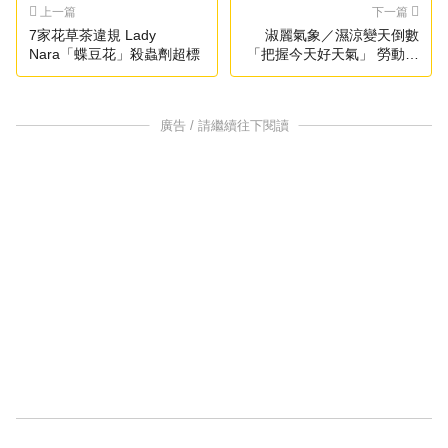
上一篇
下一篇
7家花草茶違規 Lady
淑麗氣象／濕涼變天倒數
Nara「蝶豆花」殺蟲劑超標
「把握今天好天氣」 勞動節
連假曝光
廣告 / 請繼續往下閱讀