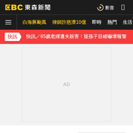
白海豚進逼沖繩鹿兒島 強風豪雨26萬人撤離
白海豚颱風
律師詐慈濟10億
即時
熱門
採購疫苗遭詐騙 慈濟委任律師發聲明：不排除民事求償
生活
快訊／85歲老婦遭夫殺害！疑孫子目睹嚇壞報警
快訊
白海豚颱風移動變慢！專家：影響時間拉長 北台恐迎狂風暴雨
《理財達人秀》X 安聯投信免費講座報名中！搶先卡位 2027
下載東森App，隨時掌握天下大小事！
明年起0~18歲「每月領5千」 賴清德喊：此時不生待何時