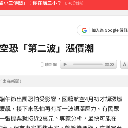
「駁小三傳聞」：你在講三小？
40分鐘前
加入為 Google 偏
航空恐「第二波」漲價潮
聽新聞
00:00
／東森新聞）
端午節
出團恐怕受影響，國籍
航空
4月初才
調漲
燃
續飆，接下來恐怕再有新一波調漲壓力。有民眾
一張機票就接近2萬元。專家分析，最快可能在
價效應。但有專家要教大家，就算機票漲，這樣買台