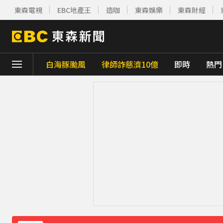
東森電視
EBC地產王
造咖
東森娛樂
東森財經
白海豚颱風
律師詐慈濟10億
即時
熱門
下載東森App，隨時掌握天下大小事！
小24歲女友背景遭起底！姜厚任12點聲明
王子不倫粿粿判賠百萬！神隱9月「二度發
下載東森App，隨時掌握天下大小事！