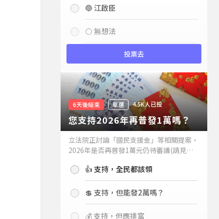
🔵 江啟臣
⚪ 無想法
投票去
4.5K人已投
6天後結束
單選
您支持2026年再普發1萬嗎？
立法院正討論「國民支援金」等相關提案，
2026年是否再普發1萬元仍待審議(請見下
方新聞)。如果2026年再普發1萬元，你支
👍 支持，全民都該領
持嗎？
💲 支持，但能發2萬嗎？
💰 支持，但應排富