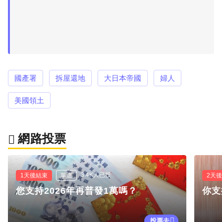
國產署
拆屋還地
大日本帝國
婦人
美國領土
網路投票
3.4K人已投
1天後結束
單選
2天
您支持2026年再普發1萬嗎？
你支
投票去