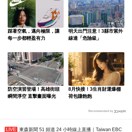
踩著空氣，邁向極限，讓
明天出門注意！3縣市紫外
每一步都輕盈有力
線達「危險級」
防空演習登場！高雄街頭
8月快接！3生肖財運爆棚
瞬間淨空 直擊畫面曝光
荷包賺飽飽
Recommended by
東森新聞 51 頻道 24 小時線上直播｜Taiwan EBC