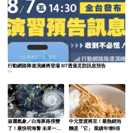
行動網路降速演練將登場 8/7透過災防訊息預告
8/6
淑麗氣象／白海豚路徑變
中元普渡將至！最熱銷泡
了！最快明海警 未來一週
麵是「它」 業績年增8倍