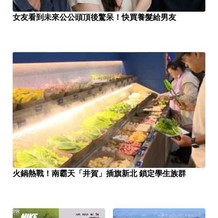
女友看到未來公公頭頂後驚呆！快買養髮給男友
火鍋熱戰！南霸天「井賀」插旗新北 鎖定學生族群
PR