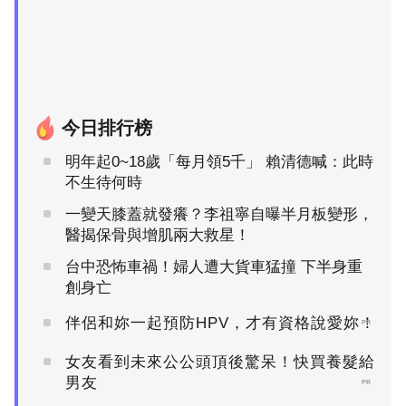
今日排行榜
明年起0~18歲「每月領5千」 賴清德喊：此時
不生待何時
一變天膝蓋就發癢？李祖寧自曝半月板變形，
醫揭保骨與增肌兩大救星！
台中恐怖車禍！婦人遭大貨車猛撞 下半身重
創身亡
伴侶和妳一起預防HPV，才有資格說愛妳！
PR
女友看到未來公公頭頂後驚呆！快買養髮給
男友
PR