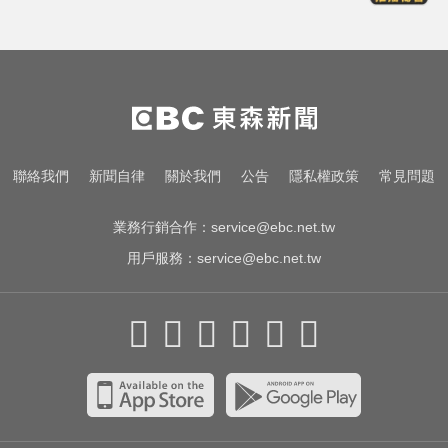
王凱過世還回棚內拍戲？製作人靈
堂喊：你殺青了
金牌員工轉投李多慧！剪輯師突暴
紅狂接20業配 Joeman 認：我也會
想離職
愛玩車／無聲超跑失寵 瑪莎拉蒂將
聯絡我們
新聞自律
關於我們
公告
隱私權政策
常見問題
回歸V8手排
業務行銷合作：
service@ebc.net.tw
用戶服務：
service@ebc.net.tw