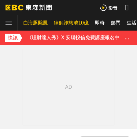
內政部向憲法法庭遞狀 聲請解散統促黨
白海豚颱風
律師詐慈濟10億
即時
熱門
生活
《理財達人秀》X 安聯投信免費講座報名中！搶先卡位 2027
快訊
下載東森App，隨時掌握天下大小事！
「白海豚」逼近！最新暴風圈侵襲率曝 一縣市達59％