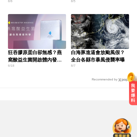
8/6
8/5
降雨熱區曝
狂吞膠原蛋白卻無感？燕
白海豚進逼會放颱風假？
窩酸益生菌開啟體內發光
全台各縣市暴風侵襲率曝
6/18
8/7
燈泡
Recommended by
金牌員工轉投李多慧！剪輯師突暴
紅狂接20業配 Joeman 認：我也會
想離職
愛玩車／無聲超跑失寵 瑪莎拉蒂將
回歸V8手排