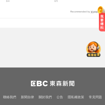
8/4
8/5
Recommended by
Google人工智慧部門高層人事大地
震 股價重挫4%
更生人借錢遭拒 竟狠砍恩人老闆頸
部...二審仍判9年半
狼繼父猥褻2幼女148次 入獄前一晚
還犯案！ 二審判更輕原因曝
Google人工智慧部門高層人事大地
震 股價重挫4%
更生人借錢遭拒 竟狠砍恩人老闆頸
聯絡我們
新聞自律
關於我們
公告
隱私權政策
常見問題
部...二審仍判9年半