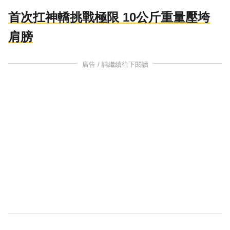
首次扛神轎挑戰極限 10公斤重量壓垮
肩膀
廣告 / 請繼續往下閱讀