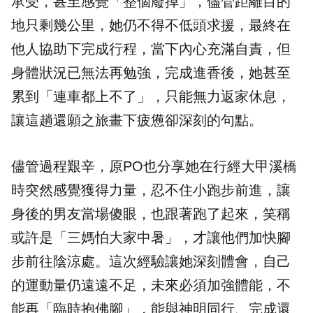
承受，甚至感覺「整個廢掉」，儘管距離目的
地只剩幾公里，她仍不得不低頭求援，最終在
他人協助下完成行程，當下內心充滿自責，但
身體狀況已無法再勉強，完成進香後，她甚至
累到「連車都上不了」，只能無力返家休息，
讓這趟還願之旅畫下疲憊卻深刻的句點。
儘管過程艱辛，原PO也分享她在行經大甲溪橋
時突然感覺獲得力量，忍不住小跑步前進，讓
身後的男友當場傻眼，也跟著跑了起來，笑稱
或許是「三媽怕大家中暑」，才讓他們加快腳
步前往陰涼處。這次經驗讓她深刻體會，自己
的運動量仍遠遠不足，未來必須加強體能，不
能再「臨時抱佛腳」，能與神明同行、完成還