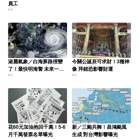
員工
8/4
淑麗氣象／白海豚路徑變
今關公誕辰可求財！3種神
了！最快明海警 未來一週
像 拜錯恐影響財運
8/6
8/6
降雨熱區曝
花60元加油抱回千萬！5-6
新／三颱共舞！昌鴻颱風
月千萬發票名單曝光
生成 對台灣影響曝光