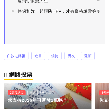
瘦到你懷疑人生
PR
伴侶和妳一起預防HPV，才有資格說愛妳！
PR
白沙屯媽祖
進香
信徒
男友
還願
網路投票
2.6K人已投
2天後結束
單選
3天
您支持2026年再普發1萬嗎？
你支