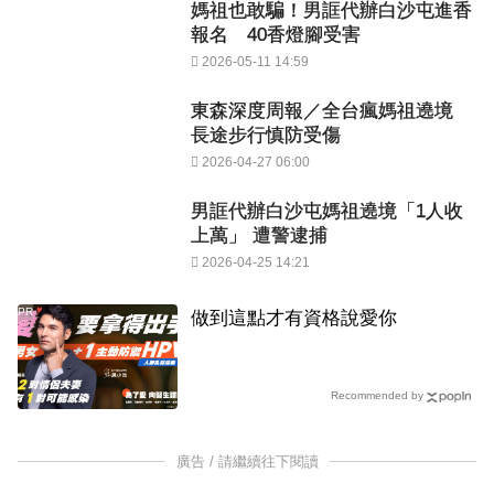
媽祖也敢騙！男誆代辦白沙屯進香
報名 40香燈腳受害
2026-05-11 14:59
東森深度周報／全台瘋媽祖遶境
長途步行慎防受傷
2026-04-27 06:00
男誆代辦白沙屯媽祖遶境「1人收
上萬」 遭警逮捕
2026-04-25 14:21
PR
做到這點才有資格說愛你
Recommended by
廣告 / 請繼續往下閱讀