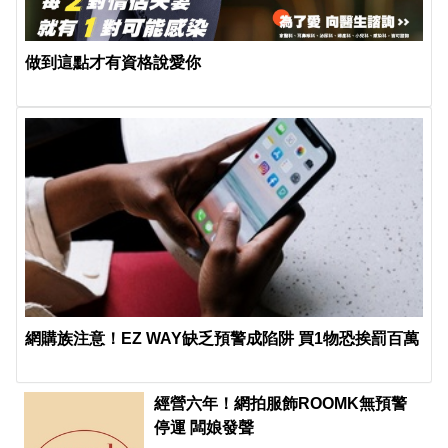
做到這點才有資格說愛你
網購族注意！EZ WAY缺乏預警成陷阱 買1物恐挨罰百萬
經營六年！網拍服飾ROOMK無預警
停運 闆娘發聲