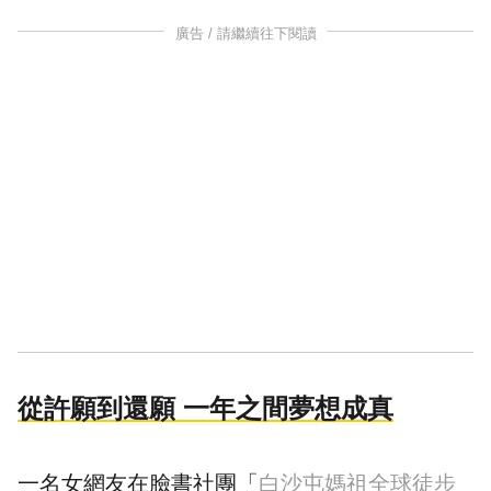
廣告 / 請繼續往下閱讀
從許願到還願 一年之間夢想成真
一名女網友在臉書社團「
白沙屯媽祖全球徒步