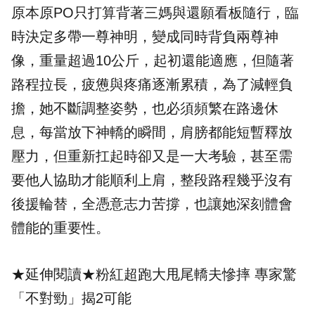
原本原PO只打算背著三媽與還願看板隨行，臨
時決定多帶一尊神明，變成同時背負兩尊神
像，重量超過10公斤，起初還能適應，但隨著
路程拉長，疲憊與疼痛逐漸累積，為了減輕負
擔，她不斷調整姿勢，也必須頻繁在路邊休
息，每當放下神轎的瞬間，肩膀都能短暫釋放
壓力，但重新扛起時卻又是一大考驗，甚至需
要他人協助才能順利上肩，整段路程幾乎沒有
後援輪替，全憑意志力苦撐，也讓她深刻體會
體能的重要性。
★延伸閱讀★
粉紅超跑大甩尾轎夫慘摔 專家驚
「不對勁」揭2可能