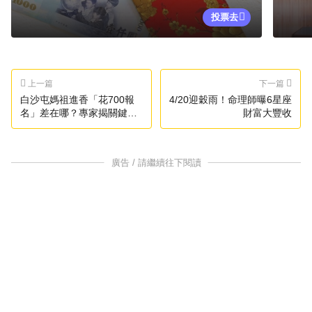
投票去
上一篇
下一篇
白沙屯媽祖進香「花700報
4/20迎穀雨！命理師曝6星座
名」差在哪？專家揭關鍵原
財富大豐收
因
廣告 / 請繼續往下閱讀