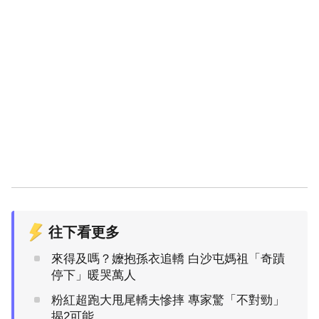
往下看更多
來得及嗎？嬤抱孫衣追轎 白沙屯媽祖「奇蹟
停下」暖哭萬人
粉紅超跑大甩尾轎夫慘摔 專家驚「不對勁」
揭2可能