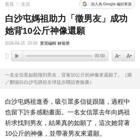
首頁
生活
加入為 Google 偏好來源
白沙屯媽祖助力「徵男友」成功
她背10公斤神像還願
2026-04-15
23:03
實習編輯 林瑜䇹
00:00
一名女信眾如願徵到男友，背著10公斤的神像來還願了。（圖
／翻攝自白沙屯媽祖全球徒步聯誼會臉書）
白沙屯媽祖
進香
，吸引眾多
信徒
跟隨，過程中
也留下許多感動畫面。一名女信眾去年向媽祖
祈求找到
男友
，結果真的如願了，這次她背著
10公斤的神像，並帶著男友來
還願
。