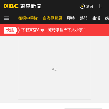
18歲帥兒離開台灣！前主播蔣雅淇忍淚嘆：最難放手的是媽媽
衝啊中華隊
白海豚颱風
即時
熱門
生活
15年摯愛離世！唐綺陽頭七驚見「驚人畫面」感動喊：真不是蓋的
娛
下載東森App，隨時掌握天下大小事！
快訊
律師勾掮客誆「可買BNT疫苗」 詐慈濟10億