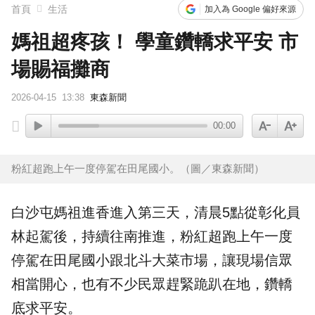
首頁
生活
加入為 Google 偏好來源
媽祖超疼孩！ 學童鑽轎求平安 市
場賜福攤商
2026-04-15
13:38
東森新聞
00:00
粉紅超跑上午一度停駕在田尾國小。（圖／東森新聞）
白沙屯媽祖
進香進入第三天，清晨5點從
彰化
員
林起駕後，持續往南推進，粉紅超跑上午一度
停駕在田尾
國小
跟北斗大菜市場，讓現場
信眾
相當開心，也有不少民眾趕緊跪趴在地，鑽轎
底求平安。