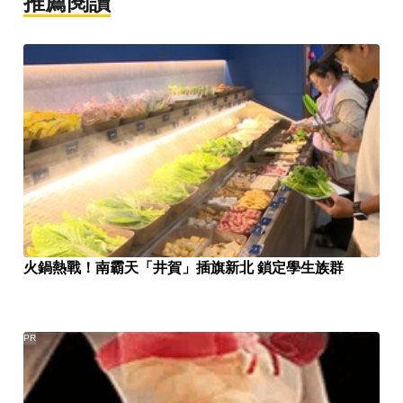
推薦閱讀
火鍋熱戰！南霸天「井賀」插旗新北 鎖定學生族群
PR