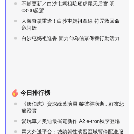
不斷更新／白沙屯媽祖駐駕虎尾天后宮 明
03:00起駕
人海奇蹟重逢！白沙屯媽祖牽線 符咒救回命
危阿嬤
白沙屯媽祖進香 固力伸為信眾保養行動活力
今日排行榜
《唐伯虎》資深綠葉演員 黎彼得病逝...好友悲
痛證實
愛玩車／奧迪最省電新作 A2 e-tron秋季登場
兩大外送平台：城鎮韌性演習區域暫停配送服