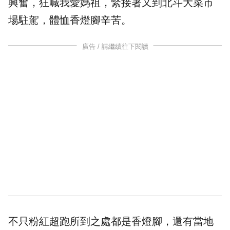
興奮，狂喊我愛媽祖，緊接著又到北斗大菜市
場駐駕，體恤
香燈腳
辛苦。
廣告 / 請繼續往下閱讀
不只粉紅超跑所到之處都是香燈腳，還有當地