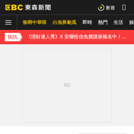
《理財達人秀》X 安聯投信免費講座報名中！搶先卡位 2027
衝啊中華隊
下載東森App，隨時掌握天下大小事！
白海豚颱風
即時
熱門
生活
娛
《理財達人秀》X 安聯投信免費講座報名中！搶先卡位 2027
快訊