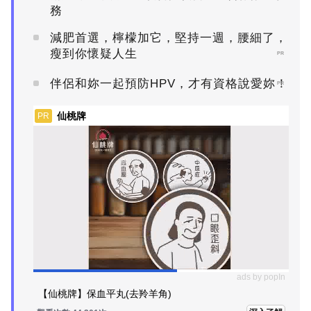
務
減肥首選，檸檬加它，堅持一週，腰細了，
瘦到你懷疑人生
PR
伴侶和妳一起預防HPV，才有資格說愛妳！
PR
仙桃牌
PR
ads by popIn
【仙桃牌】保血平丸(去羚羊角)