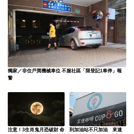
獨家／非住戶買機械車位 不服社區「限登記1車停」報
警
PR
注意！3生肖鬼月恐破財 命
到加油站不只加油 來速