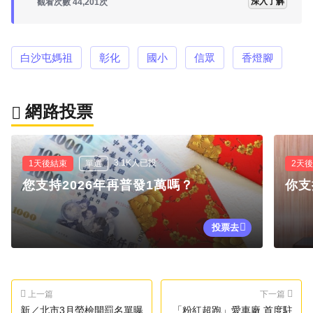
深入了解
觀看次數 44,201次
白沙屯媽祖
彰化
國小
信眾
香燈腳
網路投票
3.1K人已投
1天後結束
單選
2天
您支持2026年再普發1萬嗎？
你支
投票去
上一篇
下一篇
新／北市3月勞檢開罰名單曝
「粉紅超跑」愛車廠 首度駐