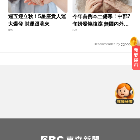
週五迎立秋！5星座貴人運
今年首例本土傷寒！中部7
大爆發 財運跟著來
旬婦發燒腹瀉 無國內外旅
8/5
8/6
遊史
Recommended by
尼斯湖水怪又現身！遊湖拍到「神
秘生物頭部」官方證實了
愛玩車／凱旋雙車登場 660新動力
更順暢
愛玩車／帕加尼螺絲超貴 可買保時
捷
尼斯湖水怪又現身！遊湖拍到「神