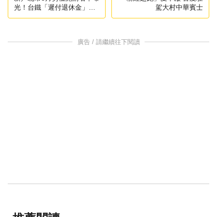
光！台鐵「遲付退休金」挨
駕大村中華賓士
罰30萬居冠
廣告 / 請繼續往下閱讀