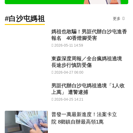
#白沙屯媽祖
更多
媽祖也敢騙！男誆代辦白沙屯進香
報名 40香燈腳受害
2026-05-11 14:59
東森深度周報／全台瘋媽祖遶境
長途步行慎防受傷
2026-04-27 06:00
男誆代辦白沙屯媽祖遶境「1人收
上萬」 遭警逮捕
2026-04-25 14:21
普發一萬最新進度！法案卡立
院 8鄉鎮自辦最高領1萬