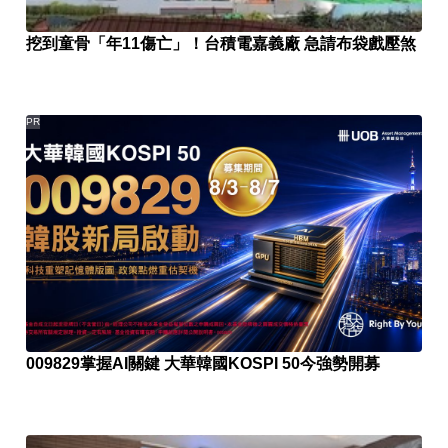
挖到童骨「年11傷亡」！台積電嘉義廠 急請布袋戲壓煞
PR
009829掌握AI關鍵 大華韓國KOSPI 50今強勢開募