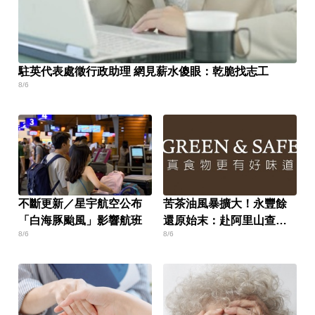
駐英代表處徵行政助理 網見薪水傻眼：乾脆找志工
8/6
不斷更新／星宇航空公布
苦茶油風暴擴大！永豐餘
「白海豚颱風」影響航班
還原始末：赴阿里山查核
8/6
8/6
仍遭騙