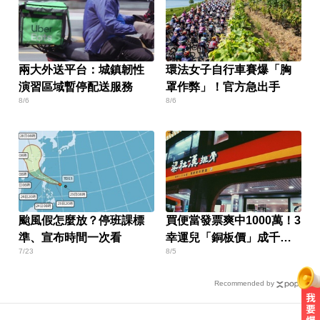
兩大外送平台：城鎮韌性
環法女子自行車賽爆「胸
演習區域暫停配送服務
罩作弊」！官方急出手
8/6
8/6
颱風假怎麼放？停班課標
買便當發票爽中1000萬！3
準、宣布時間一次看
幸運兒「銅板價」成千萬
7/23
8/5
富翁
Recommended by