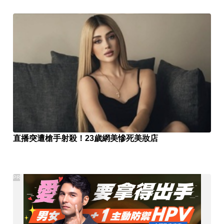
直播突遭槍手射殺！23歲網美慘死美妝店
PR