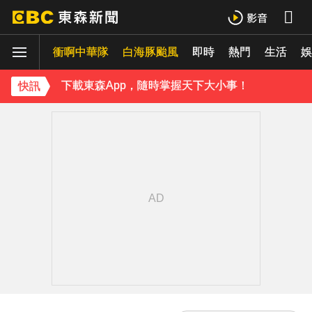
《理財達人秀》X 安聯投信免費講座報名中！搶先卡位 2027
衝啊中華隊
白海豚颱風
即時
熱門
生活
娛
下載東森App，隨時掌握天下大小事！
快訊
《理財達人秀》X 安聯投信免費講座報名中！搶先卡位 2027