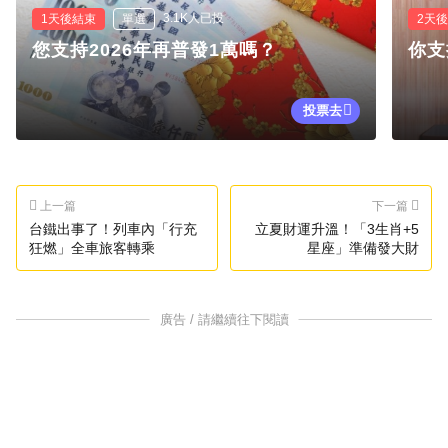
3.1K人已投
1天後結束
單選
2天
您支持2026年再普發1萬嗎？
你支
投票去
上一篇
下一篇
台鐵出事了！列車內「行充
立夏財運升溫！「3生肖+5
狂燃」全車旅客轉乘
星座」準備發大財
廣告 / 請繼續往下閱讀