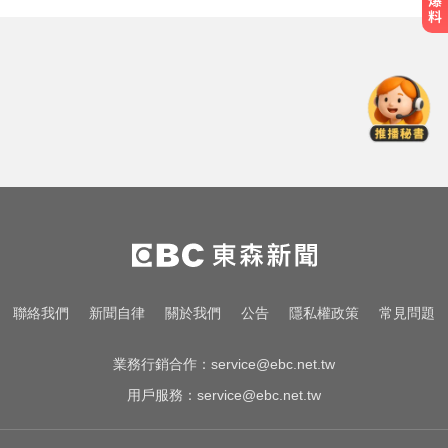
新北人妻曬內褲被沾「嘉明」！竟
是老公爺爺帶回房磨蹭 氣炸提告
尼斯湖水怪又現身！遊湖拍到「神
秘生物頭部」官方證實了
醫起看／瘦瘦針不只幫助減重！台
大研究：罹癌風險下降4成
新北人妻曬內褲被沾「嘉明」！竟
是老公爺爺帶回房磨蹭 氣炸提告
尼斯湖水怪又現身！遊湖拍到「神
聯絡我們
新聞自律
關於我們
公告
隱私權政策
常見問題
秘生物頭部」官方證實了
業務行銷合作：
service@ebc.net.tw
用戶服務：
service@ebc.net.tw