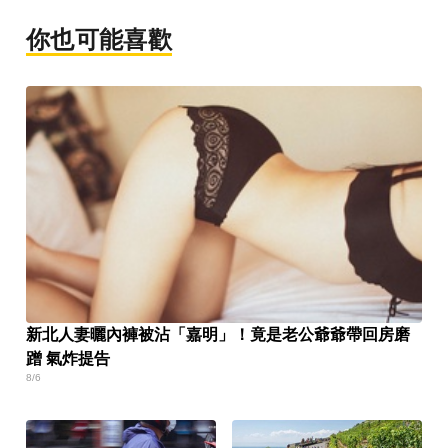
你也可能喜歡
新北人妻曬內褲被沾「嘉明」！竟是老公爺爺帶回房磨
蹭 氣炸提告
8/6