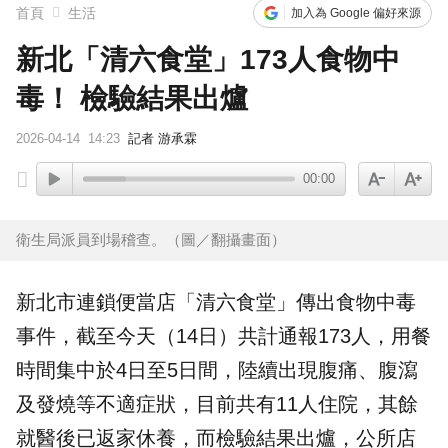
首頁
生活
加入為 Google 偏好來源
新北「清六食堂」173人食物中
毒！ 檢驗結果出爐
2026-04-14
14:23
記者 游承霖
00:00
衛生局派員到場稽查。（圖／翻攝畫面）
新北市
連鎖便當店「
清六食堂
」傳出
食物中毒
事件，截至今天（14日）共計通報173人，用餐
時間集中於4日至5日間，陸續出現腹痛、腹瀉
及發燒等不適症狀，目前共有11人住院，其餘
就醫後已返家休養，而檢驗結果出爐，公所店