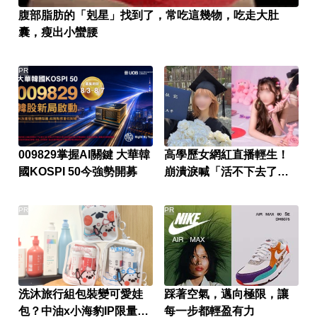
腹部脂肪的「剋星」找到了，常吃這幾物，吃走大肚
囊，瘦出小蠻腰
PR
009829掌握AI關鍵 大華韓
高學歷女網紅直播輕生！
國KOSPI 50今強勢開募
崩潰淚喊「活不下去了」
仍遭網暴
PR
PR
洗沐旅行組包裝變可愛娃
踩著空氣，邁向極限，讓
包？中油x小海豹IP限量聯
每一步都輕盈有力