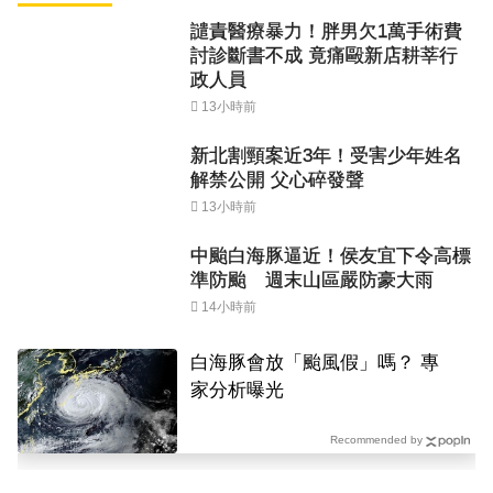
譴責醫療暴力！胖男欠1萬手術費
討診斷書不成 竟痛毆新店耕莘行
政人員
13小時前
新北割頸案近3年！受害少年姓名
解禁公開 父心碎發聲
13小時前
中颱白海豚逼近！侯友宜下令高標
準防颱 週末山區嚴防豪大雨
14小時前
白海豚會放「颱風假」嗎？ 專
家分析曝光
Recommended by