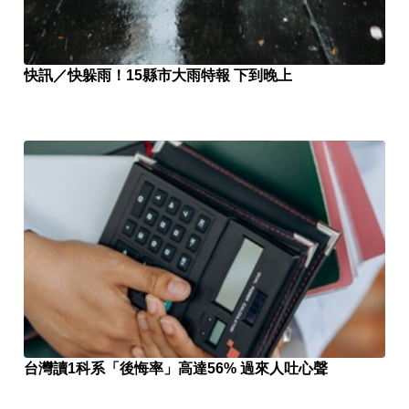
快訊／快躲雨！15縣市大雨特報 下到晚上
台灣讀1科系「後悔率」高達56% 過來人吐心聲