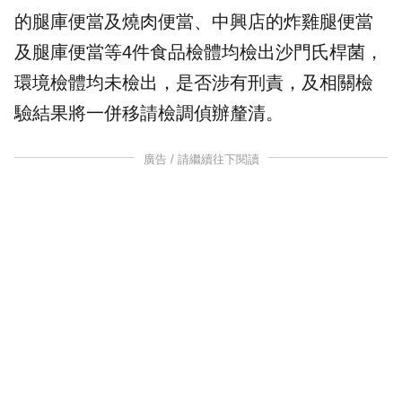
的腿庫便當及燒肉便當、中興店的炸雞腿便當
及腿庫便當等4件食品檢體均檢出沙門氏桿菌，
環境檢體均未檢出，是否涉有刑責，及相關檢
驗結果將一併移請檢調偵辦釐清。
廣告 / 請繼續往下閱讀