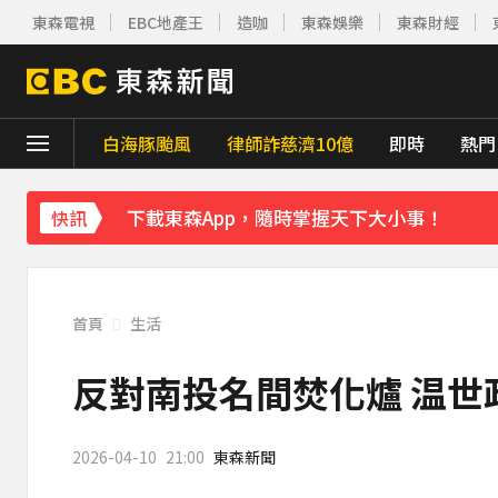
下載東森App，隨時掌握天下大小事！
東森電視
EBC地產王
造咖
東森娛樂
東森財經
菲律賓外海規模5.8強震！首都馬尼拉震感明
7千元外套竟用100%豬皮 內行揭真相：其
白海豚颱風
律師詐慈濟10億
即時
熱門
《理財達人秀》X 安聯投信免費講座報名中！搶
下載東森App，隨時掌握天下大小事！
快訊
菲律賓外海規模5.8強震！首都馬尼拉震感明
首頁
生活
反對南投名間焚化爐 温世
2026-04-10
21:00
東森新聞