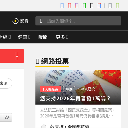
財經
健康
暖聞
更多
網路投票
好來源
3.2K人已投
1天後結束
單選
您支持2026年再普發1萬嗎？
立法院正討論「國民支援金」等相關提案，
2026年是否再普發1萬元仍待審議(請見下
方新聞)。如果2026年再普發1萬元，你支
👍 支持，全民都該領
持嗎？