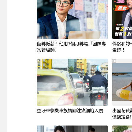
翻轉低薪！他用3個月轉職「國際專
伴侶和妳
案管理師」
愛妳！
PR
PR
空汙來襲機車族請關注癌細胞入侵
出國花費
價搞定食