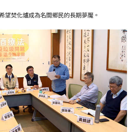
希望焚化爐成為名間鄉民的長期夢魘。