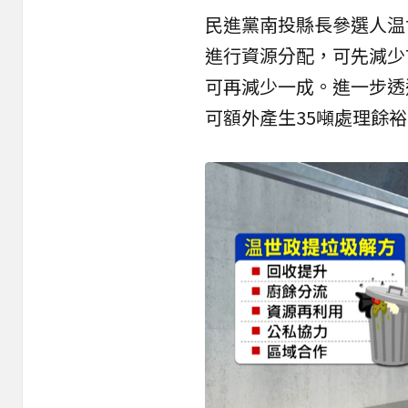
民進黨南投縣長參選人温
進行
資源分配
，可先減少
可再減少一成。進一步透
可額外產生35噸處理餘