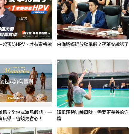
一起預防HPV，才有資格說
白海豚逼近放颱風假？蔣萬安說話了
PR
難抓？全包式海島假期，一
降低運動訓練風險，需要更完善的守
宿玩樂，省錢更省心！
護