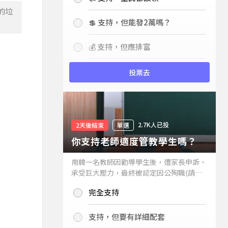
的垃
💲 支持，但能發2萬嗎？
💰 支持，但應排富
投票去
2.7K人已投
2天後結束
單選
你支持老師適度管教學生嗎？
南韓一名教師因勸導學生後，遭家長申訴、
承受巨大壓力，最終被認定因公殉職(請見
下列新聞)，引發外界關注教師教權。請問
完全支持
你支持老師適度管教學生嗎？
支持，但要有詳細配套