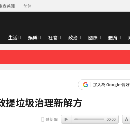
東森美洲
简体
顯
17分鐘前
實很常見
39分鐘前
生活
娛樂
社會
政治
國際
體育
先卡位 2027
顯
17分鐘前
加入為 Google 偏
政提垃圾治理新解方
聽新聞
00:00