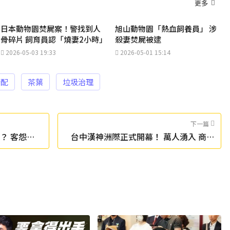
更多
日本動物園焚屍案！警找到人
旭山動物園「熱血飼養員」 涉
骨碎片 飼育員認「燒妻2小時」
殺妻焚屍被逮
2026-05-03 19:33
2026-05-01 15:14
分配
茶葉
垃圾治理
下一篇
？ 客怨：
台中漢神洲際正式開幕！ 萬人湧入 商場
塞爆