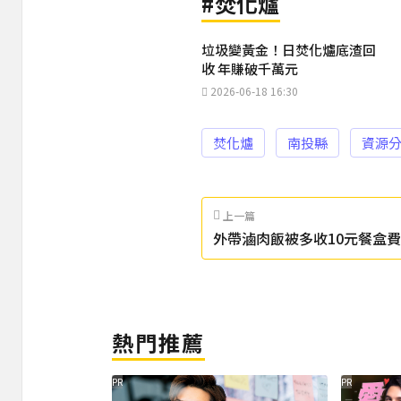
#焚化爐
垃圾變黃金！日焚化爐底渣回
收 年賺破千萬元
2026-06-18 16:30
焚化爐
南投縣
資源
上一篇
外帶滷肉飯被多收10元餐盒費
感受差！
熱門推薦
PR
PR