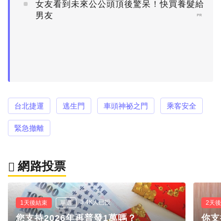
女友看到未來公公頭頂後驚呆！快買養髮給
男友
PR
台北捷運
逃生門
車頭神祕之門
乘客安全
緊急撤離
網路投票
3.4K人已投
1天後結束
單選
2天
您支持2026年再普發1萬嗎？
你支