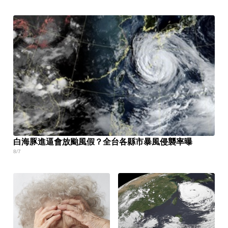
白海豚進逼會放颱風假？全台各縣市暴風侵襲率曝
8/7