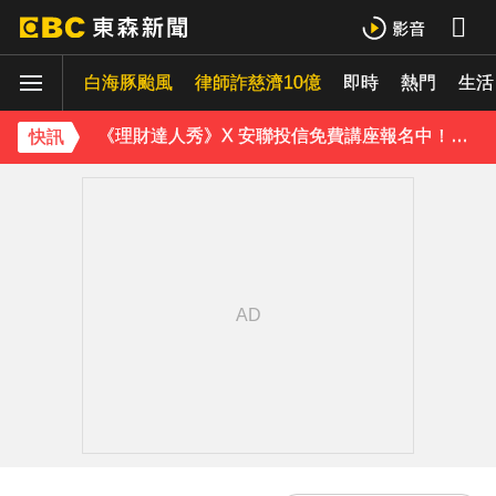
內政部向憲法法庭遞狀 聲請解散統促黨
白海豚颱風
律師詐慈濟10億
即時
熱門
生活
《理財達人秀》X 安聯投信免費講座報名中！搶先卡位 2027
快訊
下載東森App，隨時掌握天下大小事！
「白海豚」逼近！最新暴風圈侵襲率曝 一縣市達59％