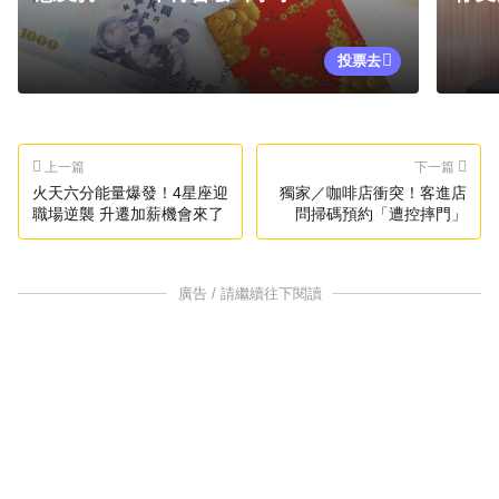
投票去
上一篇
下一篇
火天六分能量爆發！4星座迎
獨家／咖啡店衝突！客進店
職場逆襲 升遷加薪機會來了
問掃碼預約「遭控摔門」
廣告 / 請繼續往下閱讀