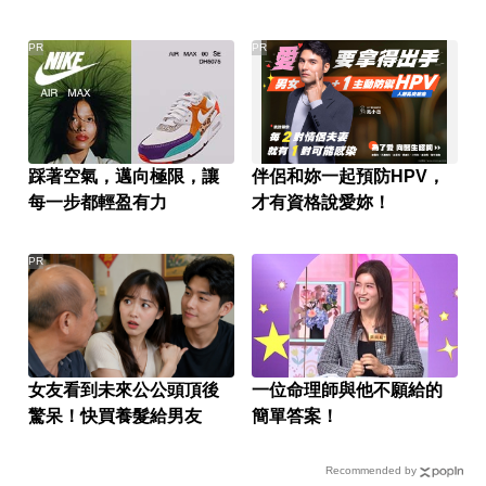
PR
PR
踩著空氣，邁向極限，讓
伴侶和妳一起預防HPV，
每一步都輕盈有力
才有資格說愛妳！
PR
女友看到未來公公頭頂後
一位命理師與他不願給的
驚呆！快買養髮給男友
簡單答案！
Recommended by