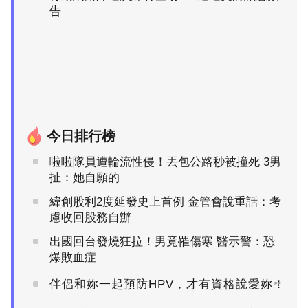
告
今日排行榜
啦啦隊員遭輪流性侵！丟包公路秒被撞死 3男
扯：她自願的
緯創股利2度延發史上首例 金管會說重話：考
慮收回股務自辦
出國回台發燒狂拉！男竟罹傷寒 醫示警：恐
爆敗血症
伴侶和妳一起預防HPV，才有資格說愛妳！
PR