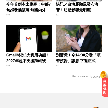
今年首例本土傷寒！中部7
快訊／白海豚颱風發布海
旬婦發燒腹瀉 無國內外旅
警！明起影響最明顯
8/6
8/7
遊史
Gmail將砍3大實用功能！
別驚慌！今14:30分發「演
2027年起不支援跨帳號寄
習預告」訊息 下週正式登
8/6
8/7
信
場
Recommended by
金牌員工轉投李多慧！剪輯師突暴
紅狂接20業配 Joeman 認：我也會
想離職