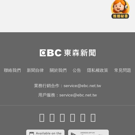
尼斯湖水怪又現身！遊湖拍到「神
秘生物頭部」官方證實了
喉嚨痛別輕忽！醫揭口咽癌4警訊
不菸不酒也可能中招
金牌員工轉投李多慧！剪輯師突暴
紅狂接20業配 Joeman 認：我也會
想離職
尼斯湖水怪又現身！遊湖拍到「神
聯絡我們
新聞自律
關於我們
公告
隱私權政策
常見問題
秘生物頭部」官方證實了
業務行銷合作：
service@ebc.net.tw
用戶服務：
service@ebc.net.tw