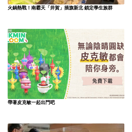
火鍋熱戰！南霸天「井賀」插旗新北 鎖定學生族群
PR
帶著皮克敏一起出門吧