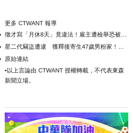
更多 CTWANT 報導
徵才寫「月休8天」竟違法！雇主遭檢舉恐被罰
百萬 勞工嘆現實面：不痛不癢
星二代竊盜遭逮 獲釋後寄生47歲男粉家！膀
胱「積尿破1公升」送醫
原始連結
•以上言論由 CTWANT 授權轉載，不代表東森
新聞立場。