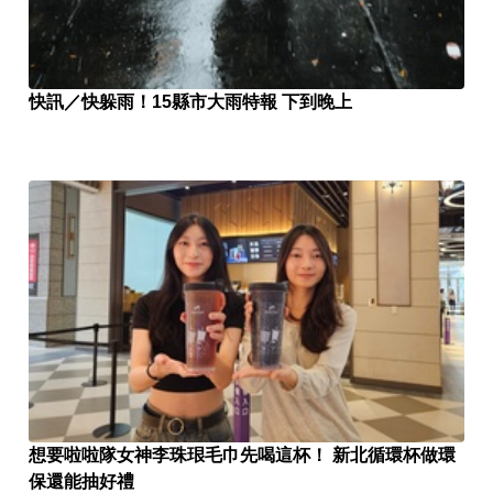
快訊／快躲雨！15縣市大雨特報 下到晚上
想要啦啦隊女神李珠珢毛巾先喝這杯！ 新北循環杯做環
保還能抽好禮