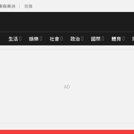
東森美洲
简体
生活
娛樂
社會
政治
國際
體育
先卡位 2027