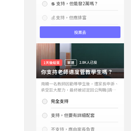
💲 支持，但能發2萬嗎？
💰 支持，但應排富
投票去
2.8K人已投
1天後結束
單選
你支持老師適度管教學生嗎？
南韓一名教師因勸導學生後，遭家長申訴、
承受巨大壓力，最終被認定因公殉職(請見
下列新聞)，引發外界關注教師教權。請問
完全支持
你支持老師適度管教學生嗎？
支持，但要有詳細配套
不支持，應由家長負責