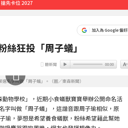
先卡位 2027
加入為 Google 偏
E粉絲狂投「周子蟻」
聽新聞
00:00
候選名字叫做「周子蟻」。（圖／東森新聞）
森動物學校」，近期小
食蟻獸
寶寶舉辦公開命名活
名字
叫做「
周子蟻
」，這諧音跟
周子瑜
相似，原
員周子瑜，夢想是希望養食蟻獸，粉絲希望藉此幫她
做吸塵器跟吹風機，網友也發揮想像力。