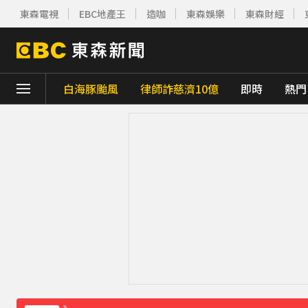
東森電視
EBC地產王
造咖
東森娛樂
東森財經
白海豚颱風
律師詐慈濟10億
即時
熱門
下載東森App，隨時掌握天下大小事！
《理財達人秀》X 安聯投信免費講座報名中！搶
下載東森App，隨時掌握天下大小事！