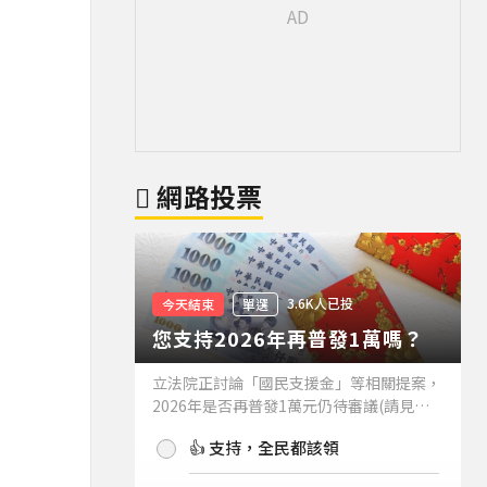
網路投票
3.6K人已投
今天結束
單選
您支持2026年再普發1萬嗎？
立法院正討論「國民支援金」等相關提案，
2026年是否再普發1萬元仍待審議(請見下
方新聞)。如果2026年再普發1萬元，你支
👍 支持，全民都該領
持嗎？