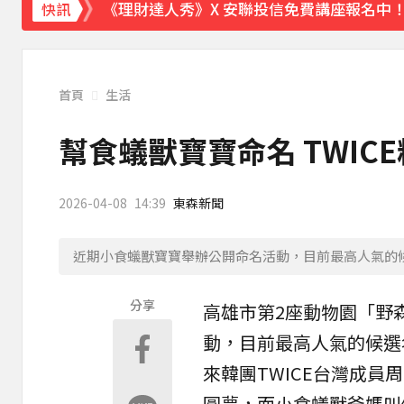
《理財達人秀》X 安聯投信免費講座報名中！搶
快訊
首頁
生活
幫食蟻獸寶寶命名 TWIC
2026-04-08
14:39
東森新聞
近期小食蟻獸寶寶舉辦公開命名活動，目前最高人氣的
分享
高雄市第2座
動物園
「野
動，目前最高人氣的候選
來韓團TWICE台灣成
圓夢，而小食蟻獸爸媽叫