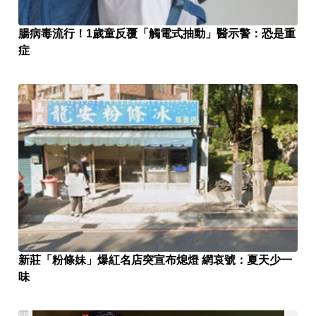
腸病毒流行！1歲童反覆「觸電式抽動」醫示警：恐是重
症
新莊「粉條妹」爆紅名店突宣布熄燈 網哀號：夏天少一
味
PR