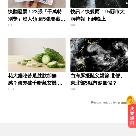
快翻發票！23張「千萬特
快訊／快躲雨！15縣市大
別獎」沒人領 這5張要截止
雨特報 下到晚上
8/5
8/6
兌獎了
花大錢吃苦瓜胜肽卻無
白海豚擾亂父親節 北部、
感？價差破千暗藏玄機 買
東北部5縣市颱風假？
1/21
8/6
前必看4大關鍵
Recommended by
Google人工智慧部門高層人事大地
震 股價重挫4%