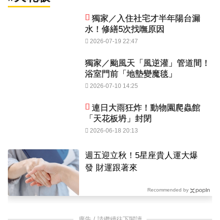
獨家／入住社宅才半年陽台漏
水！修繕5次找嘸原因
2026-07-19 22:47
獨家／颱風天「風逆灌」管道間！
浴室門前「地墊變魔毯」
2026-07-10 14:25
連日大雨狂炸！動物園爬蟲館
「天花板坍」封閉
2026-06-18 20:13
週五迎立秋！5星座貴人運大爆
發 財運跟著來
Recommended by
廣告 / 請繼續往下閱讀