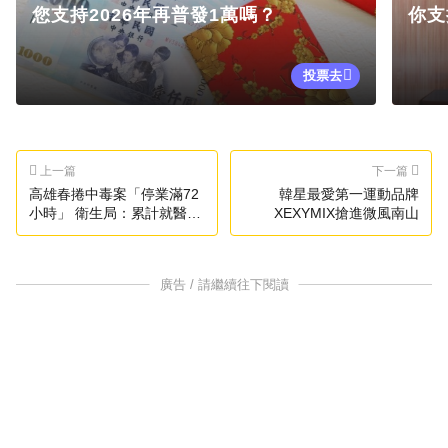
您支持2026年再普發1萬嗎？
你支
投票去
上一篇
下一篇
高雄春捲中毒案「停業滿72
韓星最愛第一運動品牌
小時」 衛生局：累計就醫
XEXYMIX搶進微風南山
173人
廣告 / 請繼續往下閱讀