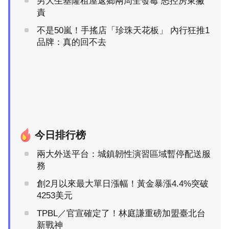
男大生基隆租屋返鄉兩周全發霉 怒控房東撇
責
不是50嵐！手搖店「珍珠天花板」 內行狂推1
品牌：真的回不去
今日排行榜
兩大外送平台：城鎮韌性演習區域暫停配送服
務
創2月以來最大單日漲幅！黃金暴漲4.4%突破
4253美元
TPBL／官宣確定了！林庭謙重磅加盟臺北台
新戰神