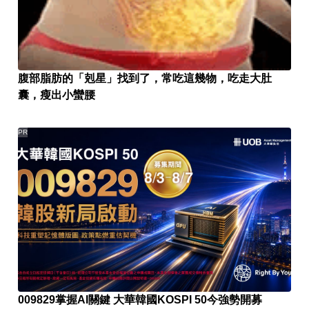
腹部脂肪的「剋星」找到了，常吃這幾物，吃走大肚
囊，瘦出小蠻腰
PR
009829掌握AI關鍵 大華韓國KOSPI 50今強勢開募