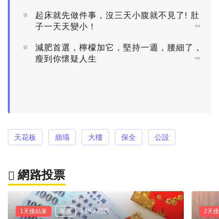
起床就先做件事，沒三天小腹就不見了! 肚
子一天天變小！
PR
減肥首選，檸檬加它，堅持一週，腰細了，
瘦到你懷疑人生
PR
天花板
崩塌
大樓
保全
公設
網路投票
3.1K人已投
1天後結束
單選
2天