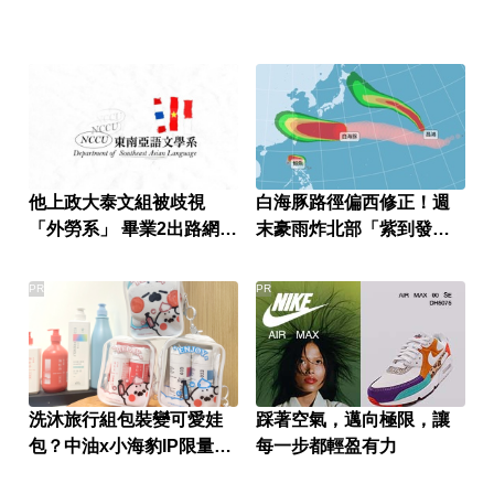
他上政大泰文組被歧視
白海豚路徑偏西修正！週
「外勞系」 畢業2出路網
末豪雨炸北部「紫到發
讚：很吃香
白」
PR
PR
洗沐旅行組包裝變可愛娃
踩著空氣，邁向極限，讓
包？中油x小海豹IP限量聯
每一步都輕盈有力
名款