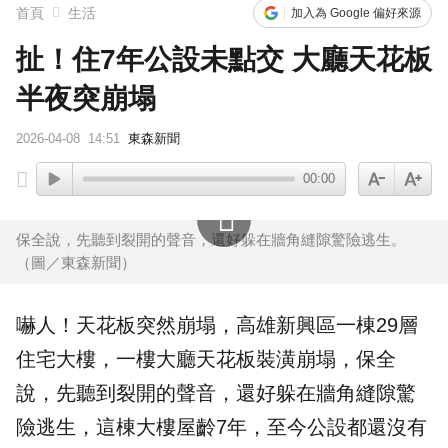
首頁
生活
加入為 Google 偏好來源
扯！住7年公設未點交 大廳天花板
半夜突崩塌
2026-04-08
14:51
東森新聞
00:00
保全說，先聽到裂開的聲音，還好躲在牆角縫隙驚險逃生。
（圖／東森新聞）
嚇人！
天花板
突然
崩塌
，高雄新興區一棟29層
住宅
大樓
，一樓大廳天花板裝潢崩塌，
保全
說，先聽到裂開的聲音，還好躲在牆角縫隙驚
險逃生，這棟大樓屋齡7年，至今
公設
都還沒有