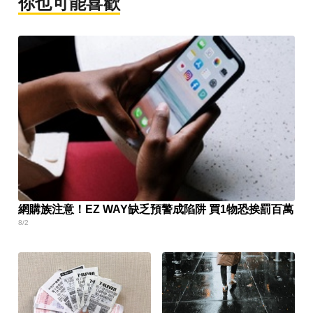
你也可能喜歡
網購族注意！EZ WAY缺乏預警成陷阱 買1物恐挨罰百萬
8/2