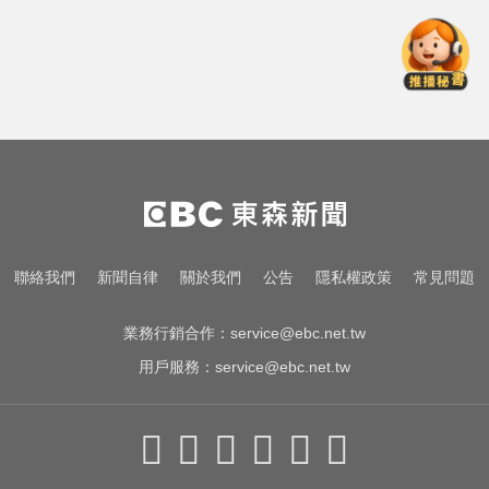
每天2000CC是錯的？醫師曝「喝水
黃金公式」猛灌恐水中毒
新北人妻曬內褲被沾「嘉明」！竟
是老公爺爺帶回房磨蹭 氣炸提告
Google人工智慧部門高層人事大地
震 股價重挫4%
每天2000CC是錯的？醫師曝「喝水
聯絡我們
新聞自律
關於我們
公告
隱私權政策
常見問題
黃金公式」猛灌恐水中毒
業務行銷合作：
service@ebc.net.tw
用戶服務：
service@ebc.net.tw