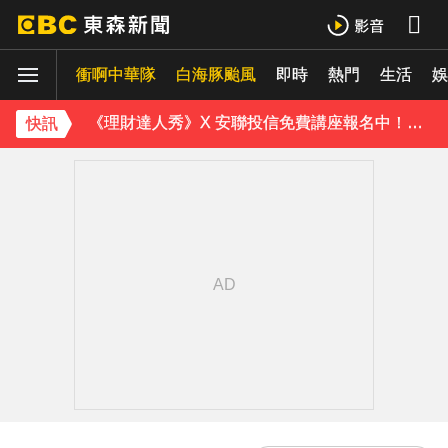
下載東森App，隨時掌握天下大小事！
衝啊中華隊
白海豚颱風
即時
熱門
生活
娛
《理財達人秀》X 安聯投信免費講座報名中！搶先卡位 2027
快訊
下載東森App，隨時掌握天下大小事！
《理財達人秀》X 安聯投信免費講座報名中！搶先卡位 2027