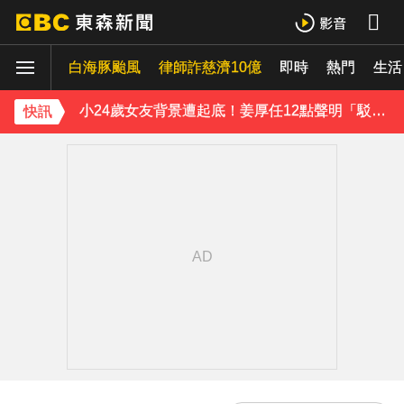
王子不倫粿粿判賠百萬！神隱9月「二度發聲」：行過死陰的幽谷
白海豚颱風
下載東森App，隨時掌握天下大小事！
律師詐慈濟10億
即時
熱門
生活
小24歲女友背景遭起底！姜厚任12點聲明「駁小三傳聞」：你在講三小？
快訊