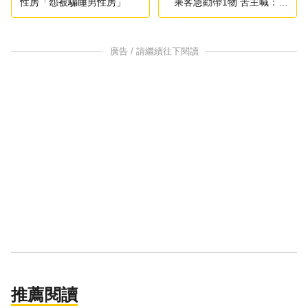
性房「怨被騙睡男性房」
乘客急勸帶1物 苦主喊：很
多人都吐了
廣告 / 請繼續往下閱讀
推薦閱讀