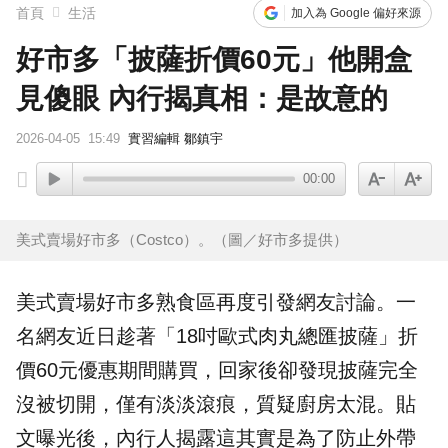
首頁
生活
加入為 Google 偏好來源
好市多「披薩折價60元」他開盒
見傻眼 內行揭真相：是故意的
2026-04-05
15:49
實習編輯 鄒鎮宇
00:00
美式賣場好市多（Costco）。（圖／好市多提供）
美式賣場
好市多
熟食區再度引發網友討論。一
名網友近日趁著「18吋歐式肉丸總匯
披薩
」
折
價
60元優惠期間購買，回家後卻發現披薩完全
沒被切開，僅有淡淡滾痕，質疑廚房太混。貼
文曝光後，內行人揭露這其實是為了防止外帶