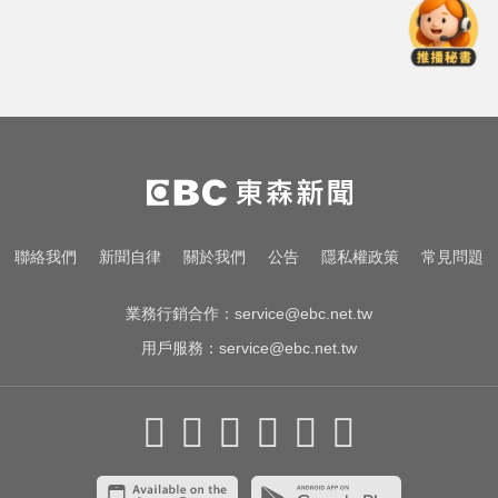
俄軍空襲烏克蘭首都基輔及周邊區
域 造成4人喪命
里約直升機墜毀 哥倫比亞一家3名
女性罹難
寬魚營收衰退 「點名王心凌、楊丞
琳」網笑翻：太誠實
俄軍空襲烏克蘭首都基輔及周邊區
聯絡我們
新聞自律
關於我們
公告
隱私權政策
常見問題
域 造成4人喪命
業務行銷合作：
service@ebc.net.tw
用戶服務：
service@ebc.net.tw