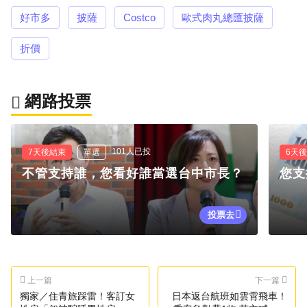
好市多
披薩
Costco
歐式肉丸總匯披薩
折價
網路投票
101人已投
7天後結束
單選
6天
不管支持誰，您看好誰當選台中市長？
您支
投票去
上一篇
下一篇
獨家／住青旅踩雷！客訂女
日本返台航班如雲霄飛車！