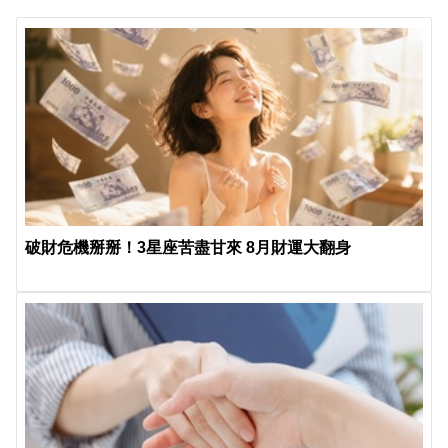
破財危機掰掰！3星座苦盡甘來 8月財運大翻身