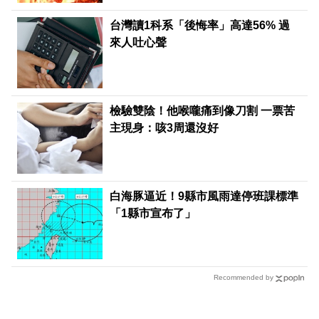
台灣讀1科系「後悔率」高達56% 過
來人吐心聲
檢驗雙陰！他喉嚨痛到像刀割 一票苦
主現身：咳3周還沒好
白海豚逼近！9縣市風雨達停班課標準
「1縣市宣布了」
Recommended by