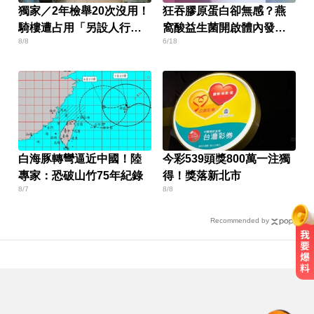
獨家／2年檢舉20次沒用！
狂吞膠原蛋白卻無感？燕
騎樓遭占用「另設人行
窩酸益生菌開啟體內發光
8/8
6/18
道」挨批
燈泡
白海豚轉彎逼近中國！陸
今彩539頭獎800萬一注獨
專家：恐破山竹75年紀錄
得！獎落新北市
8/7
8/8
Recommended by
寬魚營收衰退 「點名王心凌、楊丞
琳」網笑翻：太誠實