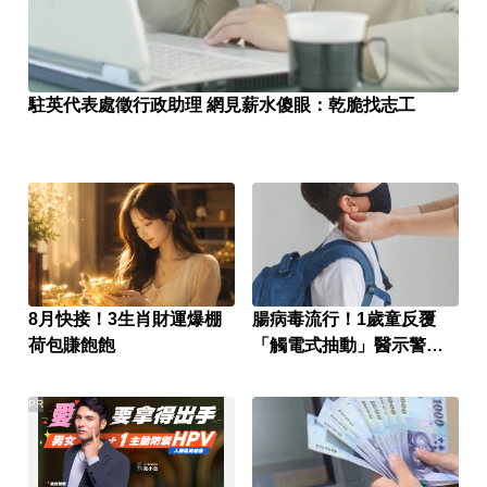
駐英代表處徵行政助理 網見薪水傻眼：乾脆找志工
8月快接！3生肖財運爆棚
腸病毒流行！1歲童反覆
荷包賺飽飽
「觸電式抽動」醫示警：
恐是重症
PR