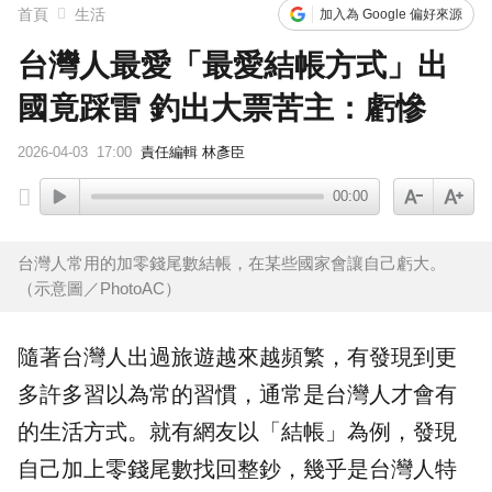
首頁
生活
加入為 Google 偏好來源
台灣人最愛「最愛結帳方式」出
國竟踩雷 釣出大票苦主：虧慘
2026-04-03
17:00
責任編輯 林彥臣
00:00
台灣人常用的加零錢尾數結帳，在某些國家會讓自己虧大。
（示意圖／PhotoAC）
隨著台灣人出過旅遊越來越頻繁，有發現到更
多許多習以為常的習慣，通常是台灣人才會有
的生活方式。就有網友以「
結帳
」為例，發現
自己加上
零錢
尾數找回整鈔，幾乎是台灣人特