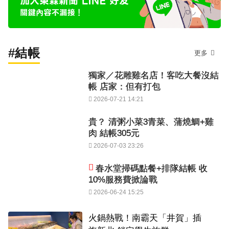
#結帳
更多
獨家／花雕雞名店！客吃大餐沒結
帳 店家：但有打包
2026-07-21 14:21
貴？ 清粥小菜3青菜、蒲燒鯛+雞
肉 結帳305元
2026-07-03 23:26
春水堂掃碼點餐+排隊結帳 收
10%服務費掀論戰
2026-06-24 15:25
火鍋熱戰！南霸天「井賀」插