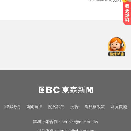
Recommended by
漢光首日共機大舉逼近！偵獲14架
共機、9艘共艦
TPBL／官宣確定了！林庭謙重磅加
盟臺北台新戰神
MLB／李灝宇代打遭三振！老虎敗
給水手終止4連勝
漢光首日共機大舉逼近！偵獲14架
共機、9艘共艦
TPBL／官宣確定了！林庭謙重磅加
聯絡我們
新聞自律
關於我們
公告
隱私權政策
常見問題
盟臺北台新戰神
業務行銷合作：
service@ebc.net.tw
用戶服務：
service@ebc.net.tw