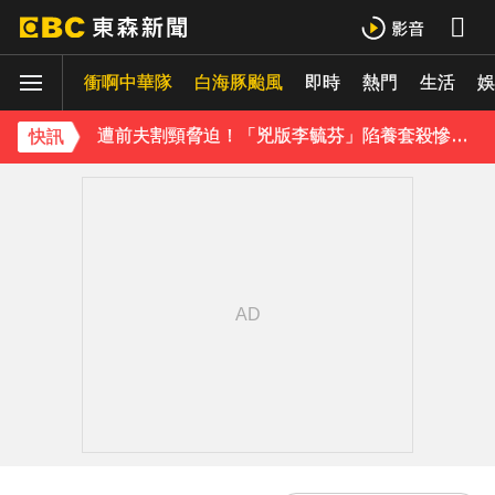
《理財達人秀》X 安聯投信免費講座報名中！搶先卡位 2027
衝啊中華隊
白海豚颱風
即時
熱門
生活
48歲男星直播突亮刀自殘！「全裸滿身血」警急破門 家屬發聲曝現況
娛
遭前夫割頸脅迫！「兇版李毓芬」陷養套殺慘賠2000萬 2度遇感情詐騙
快訊
下載東森App，隨時掌握天下大小事！
新北割頸案近3年！受害少年姓名解禁公開 父心碎發聲