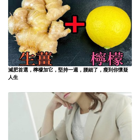
減肥首選，檸檬加它，堅持一週，腰細了，瘦到你懷疑
人生