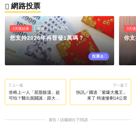
網路投票
2.7K人已投
2天後結束
單選
3天
您支持2026年再普發1萬嗎？
你支
投票去
上一篇
下一篇
坐椅上一人「屁股餘溫」超
快訊／國道「紫爆大魔王」
可怕？醫出面闢謠：跟大腦
來了 時速慘剩14公里
有關
廣告 / 請繼續往下閱讀