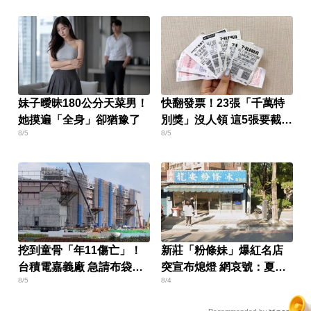
妹子曖昧180公分天菜男！
快翻發票！23張「千萬特
她摸遍「全身」卻猶豫了
別獎」沒人領 這5張要截止
8/5
8/5
兌獎了
挖到童骨「年11傷亡」！
新莊「粉條妹」爆紅名店
台積電嘉義廠 急請布袋戲
突宣布熄燈 網哀號：夏天
8/5
8/4
壓煞
少一味