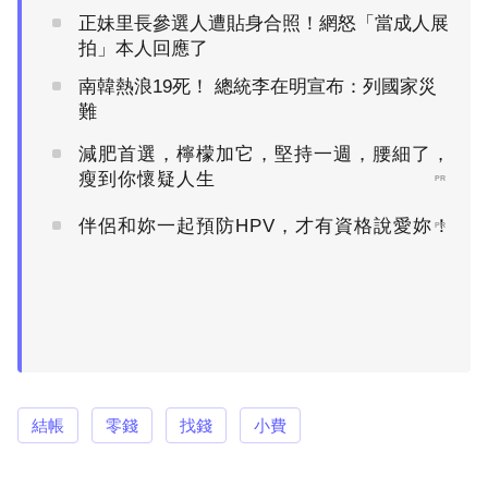
正妹里長參選人遭貼身合照！網怒「當成人展
拍」本人回應了
南韓熱浪19死！ 總統李在明宣布：列國家災
難
減肥首選，檸檬加它，堅持一週，腰細了，
瘦到你懷疑人生
PR
伴侶和妳一起預防HPV，才有資格說愛妳！
PR
結帳
零錢
找錢
小費