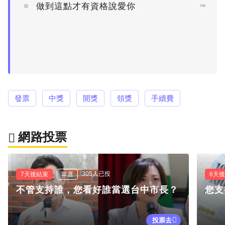
做到這點才有資格說愛你
PR
發票
中獎
開獎
領獎
手續費
網路投票
305人已投
7天後結束
單選
6天
不管支持誰，您看好誰當選台中市長？
您支
投票去