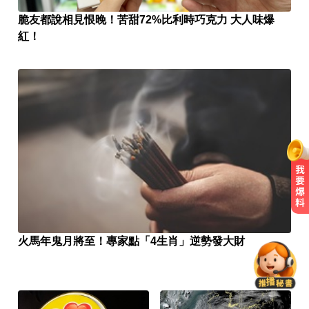
脆友都說相見恨晚！苦甜72%比利時巧克力 大人味爆
紅！
俄軍空襲烏克蘭首都基輔及周邊區
域 造成4人喪命
火馬年鬼月將至！專家點「4生肖」逆勢發大財
快訊／國2油罐車撞休旅「打橫匝
道」 路段塞爆了！
頻尿又腰痛？醫揭攝護腺癌奪命警