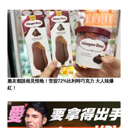
PR
脆友都說相見恨晚！苦甜72%比利時巧克力 大人味爆
紅！
PR