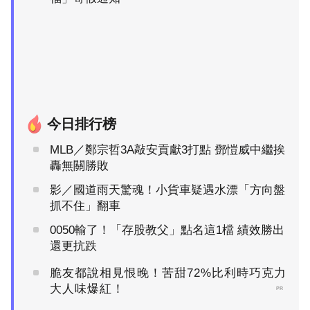
今日排行榜
MLB／鄭宗哲3A敲安貢獻3打點 鄧愷威中繼挨
轟無關勝敗
影／國道雨天驚魂！小貨車疑遇水漂「方向盤
抓不住」翻車
0050輸了！「存股教父」點名這1檔 績效勝出
還更抗跌
脆友都說相見恨晚！苦甜72%比利時巧克力
大人味爆紅！
PR