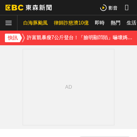
温嵐挺過敗血性休克首露面！「住ICU搶救11天」曝最新近況：讓大家擔心了
白海豚颱風
下載東森App，隨時掌握天下大小事！
律師詐慈濟10億
即時
熱門
生活
許富凱暴瘦7公斤登台！「臉明顯凹陷」嚇壞媽媽 父親節憶亡父淚崩
快訊