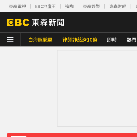
東森電視
EBC地產王
造咖
東森娛樂
東森財經
白海豚颱風
律師詐慈濟10億
即時
熱門
下載東森App，隨時掌握天下大小事！
《理財達人秀》X 安聯投信免費講座報名中！搶