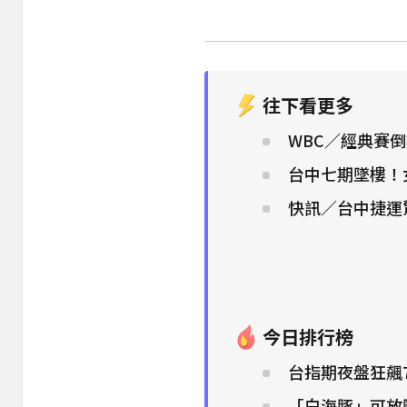
往下看更多
WBC／經典賽倒
台中七期墜樓！
快訊／台中捷運
今日排行榜
台指期夜盤狂飆7
「白海豚」可放