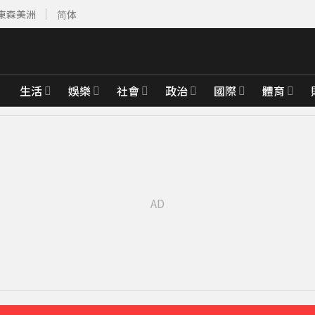
東森美洲
简体
生活
娛樂
社會
政治
國際
體育
先卡位 2027