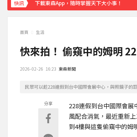
下載東森App，隨時掌握天下大小事！
快訊
《理財達人秀》X 安聯投信免費講座報名中！搶
首頁
生活
快來拍！ 偷窺中的姆明 2
2026-02-26
16:23
東森新聞
民眾可以趁228連假到台中國際會展中心，與照鏡子的
分享
228連假到
台中國際會展
風配合消氣，最近重新上
到4樓與這隻偷窺中的姆