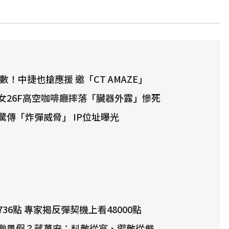
數！中捷也搶應援 邀「CT AMAZE」
女26F高空咖啡廳摔落「臟器外露」慘死
驚傳「炸彈威脅」 IP位址曝光
36點 專家揭反彈契機上看48000點
颱風假？蔣萬安：料敵從寬、禦敵從嚴