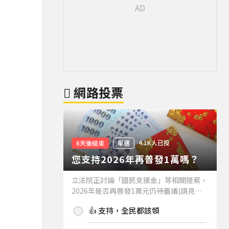
網路投票
4.1K人已投
6天後結束
單選
您支持2026年再普發1萬嗎？
立法院正討論「國民支援金」等相關提案，
2026年是否再普發1萬元仍待審議(請見下
方新聞)。如果2026年再普發1萬元，你支
👍 支持，全民都該領
持嗎？