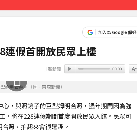
先卡位 2027
加入為 Google 偏
28連假首開放民眾上樓
聽新聞
00:00
巨型姆明合照。（圖／東森新聞）
中心
，與照鏡子的巨型
姆明
合照
，過年期間因為強
工，將在228連假期間首度開放民眾入館。民眾可
明合照，拍起來會很逗趣。