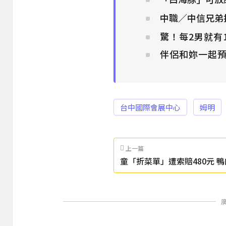
中職／中信兄弟
驚！每2男就有
伴侶和妳一起預
台中國際會展中心
姆明
上一篇
童「折菜單」遭索賠480元 
急滅火