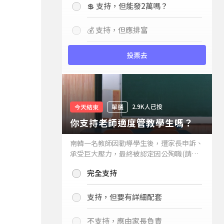
💲 支持，但能發2萬嗎？
💰 支持，但應排富
投票去
2.9K人已投
今天結束
單選
你支持老師適度管教學生嗎？
南韓一名教師因勸導學生後，遭家長申訴、
承受巨大壓力，最終被認定因公殉職(請見
下列新聞)，引發外界關注教師教權。請問
完全支持
你支持老師適度管教學生嗎？
支持，但要有詳細配套
不支持，應由家長負責