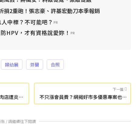
折損2重砲！張志豪、許基宏動刀本季報銷
1人中標？不可能吧？
PR
防HPV，才有資格說愛妳！
PR
婦幼展
芬蘭
合照
下一篇
鴨肉店遭炎上
不只漲會員費？網揭好市多優惠專案也縮
水
廣告 / 請繼續往下閱讀