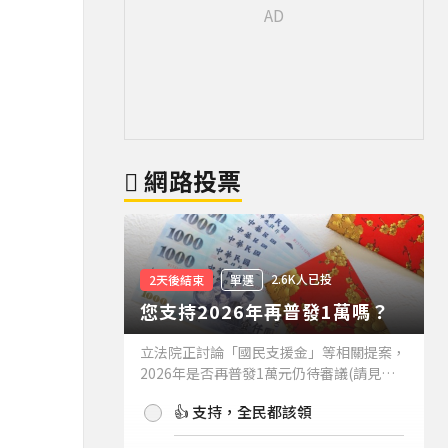
網路投票
2.6K人已投
2天後結束
單選
您支持2026年再普發1萬嗎？
立法院正討論「國民支援金」等相關提案，
2026年是否再普發1萬元仍待審議(請見下
方新聞)。如果2026年再普發1萬元，你支
👍 支持，全民都該領
持嗎？