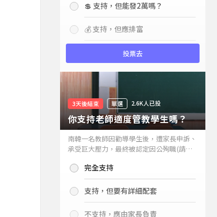
💲 支持，但能發2萬嗎？
💰 支持，但應排富
投票去
2.6K人已投
3天後結束
單選
你支持老師適度管教學生嗎？
南韓一名教師因勸導學生後，遭家長申訴、
承受巨大壓力，最終被認定因公殉職(請見
下列新聞)，引發外界關注教師教權。請問
完全支持
你支持老師適度管教學生嗎？
支持，但要有詳細配套
不支持，應由家長負責