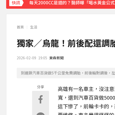
每天2000CC是錯的？醫師曝「喝水黃金公
快訊
愛玩車／凱旋雙車登場 660新動力更順暢
律師勾掮客誆「可買BNT疫苗」 詐慈濟10億
首頁
生活
台灣讀1科系「後悔率」高達56% 過來人吐
獨家／烏龍！前後配還調胎
《理財達人秀》X 安聯投信免費講座報名中！搶
2026-02-09
19:05
東森新聞
《大熱門》收攤1年！吳宗憲率Lulu、陳漢
到連鎖汽車百貨做5千公里免費調胎，前後輪對調後，
18歲帥兒離開台灣！前主播蔣雅淇忍淚嘆：
分享
高雄
有一名車主，沒注意
15年摯愛離世！唐綺陽頭七驚見「驚人畫面
寬，還到
汽車百貨
做50
下載東森App，隨時掌握天下大小事！
這下慘了，前輪卡卡的，
TPBL／官宣確定了！林庭謙重磅加盟臺北
要維修。車主覺得怪怪的