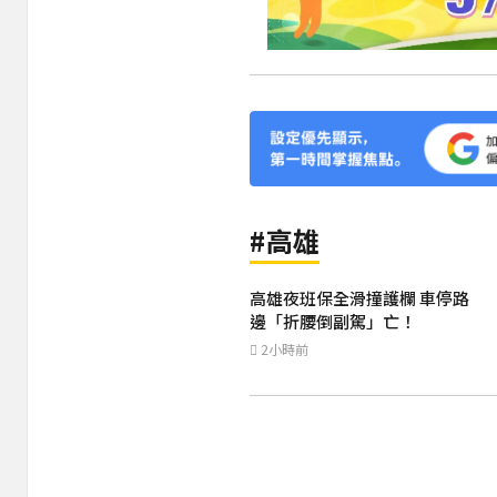
#高雄
高雄夜班保全滑撞護欄 車停路
邊「折腰倒副駕」亡！
2小時前