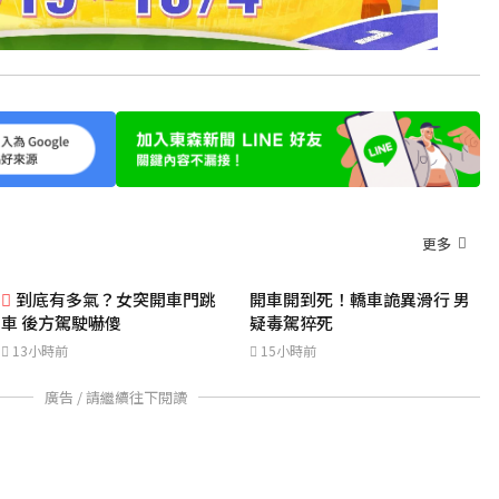
更多
到底有多氣？女突開車門跳
開車開到死！轎車詭異滑行 男
車 後方駕駛嚇傻
疑毒駕猝死
13小時前
15小時前
廣告 / 請繼續往下閱讀