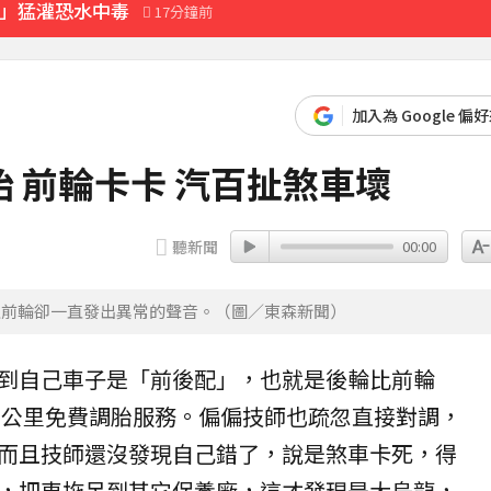
式」猛灌恐水中毒
17分鐘前
21分鐘前
加入為 Google 偏
33分鐘前
心聲
 前輪卡卡 汽百扯煞車壞
53分鐘前
先卡位 2027
聽新聞
00:00
典再合體：我們還是回來了
17分鐘前
左前輪卻一直發出異常的聲音。（圖／東森新聞）
最難放手的是媽媽
27分鐘前
到自己
車子
是「前後配」，也就是
後輪
比前輪
」感動喊：真不是蓋的
00公里免費
調胎
服務。偏偏技師也疏忽直接對調，
而且技師還沒發現自己錯了，說是煞車卡死，得
台新戰神
9分鐘前
，把車拖吊到其它保養廠，這才發現是大烏龍，