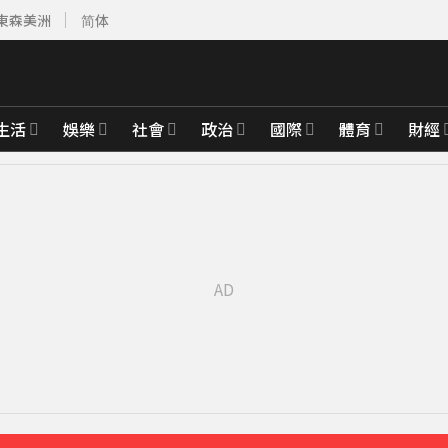
東森美洲
简体
生活
娛樂
社會
政治
國際
體育
財經
台新戰神
9分鐘前
揭真相
12分鐘前
吃草
15分鐘前