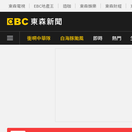
東森電視
EBC地產王
造咖
東森娛樂
東森財經
衝啊中華隊
白海豚颱風
即時
熱門
下載東森App，隨時掌握天下大小事！
TPBL／官宣確定了！林庭謙重磅加盟臺北
醫起看／20歲男私密處驚見「白刺顆粒」醫
獨家／台中大馬路分隔島 驚見3隻黃牛悠哉