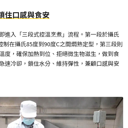
 鎖住口感與食安
即進入「三段式控溫烹煮」流程。第一段於攝氏
控制在攝氏85度到90度C之間燜熟定型，第三段則
溫度，確保加熱到位、拒絕微生物滋生，做到食
急速冷卻，鎖住水分、維持彈性，兼顧口感與安