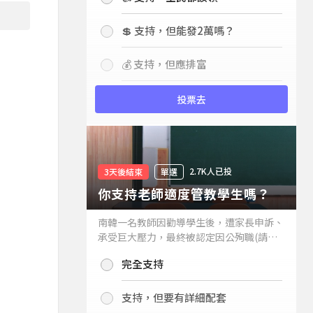
💲 支持，但能發2萬嗎？
💰 支持，但應排富
投票去
2.7K人已投
3天後結束
單選
你支持老師適度管教學生嗎？
南韓一名教師因勸導學生後，遭家長申訴、
承受巨大壓力，最終被認定因公殉職(請見
下列新聞)，引發外界關注教師教權。請問
完全支持
你支持老師適度管教學生嗎？
支持，但要有詳細配套