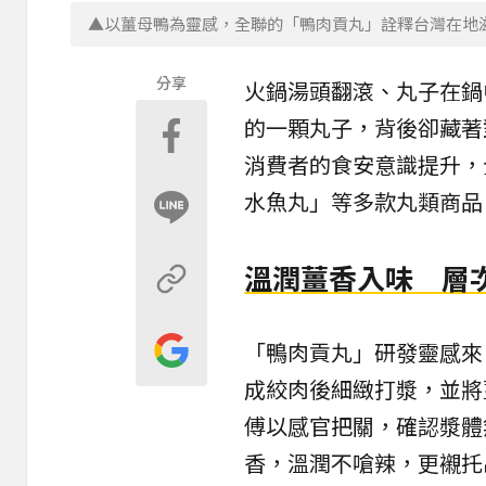
▲以薑母鴨為靈感，全聯的「鴨肉貢丸」詮釋台灣在地
分享
火鍋
湯頭翻滾、
丸子
在鍋
的一顆丸子，背後卻藏著
消費者的食安意識提升，
水魚丸」等多款丸類商品
溫潤薑香入味 層
「鴨肉貢丸」研發靈感來
成絞肉後細緻打漿，並將
傅以感官把關，確認漿體
香，溫潤不嗆辣，更襯托