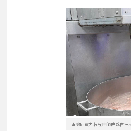
▲鴨肉貢丸製程由師傅感官把