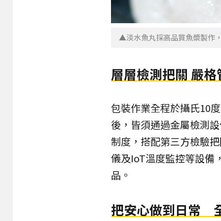
▲淡水魚丸採高品質魚漿製作
層層檢測把關 嚴格
包裝作業全程於攝氏10
後，皆須通過金屬檢測設
制度，搭配第三方檢驗把
儀及IoT溫度監控等設
品。
把安心做到日常 