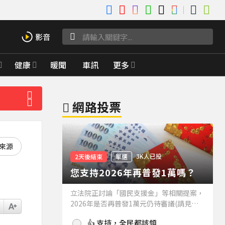
健康
暖聞
車訊
更多
網路投票
好來源
3K人已投
2天後結束
單選
您支持2026年再普發1萬嗎？
立法院正討論「國民支援金」等相關提案，
2026年是否再普發1萬元仍待審議(請見下
方新聞)。如果2026年再普發1萬元，你支
👍 支持，全民都該領
持嗎？