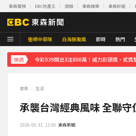
今彩539開出3注800萬！威力彩頭獎、貳獎
東森電視
EBC地產王
造咖
東森娛樂
東森財經
《理財達人秀》X 安聯投信免費講座報名中！搶
王彩樺現身味全龍開球！鬆口「最後一次調
衝啊中華隊
白海豚颱風
即時
熱門
下載東森App，隨時掌握天下大小事！
今彩539開出3注800萬！威力彩頭獎、貳獎
快訊
首頁
生活
承襲台灣經典風味 全聯守
2026-05-31
11:00
東森新聞