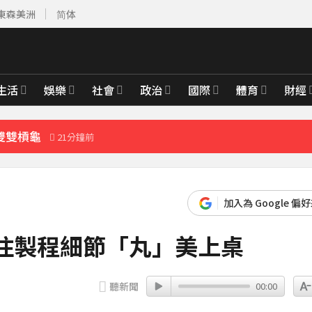
雙雙槓龜
21分鐘前
東森美洲
简体
先卡位 2027
整」哽咽憶亡母吐心聲
生活
娛樂
社會
政治
國際
體育
財經
雙雙槓龜
21分鐘前
加入為 Google 偏
住製程細節「丸」美上桌
聽新聞
00:00