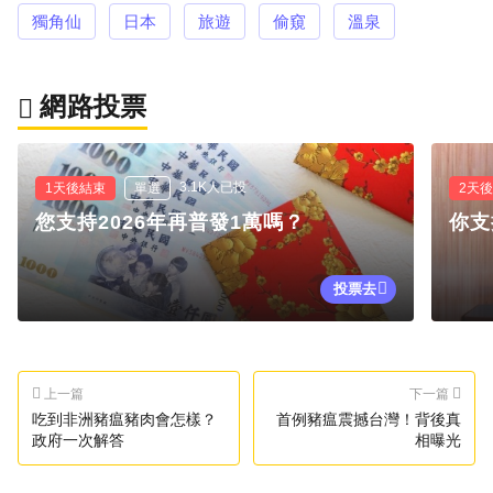
獨角仙
日本
旅遊
偷窺
溫泉
網路投票
3.1K人已投
1天後結束
單選
2天
您支持2026年再普發1萬嗎？
你支
投票去
上一篇
下一篇
吃到非洲豬瘟豬肉會怎樣？
首例豬瘟震撼台灣！背後真
政府一次解答
相曝光