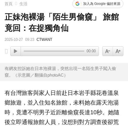
首頁
生活
加入為 Google 偏好來源
正妹泡裸湯「陌生男偷窺」 旅館
竟回：在捉獨角仙
2025-10-27
09:23
CTWANT
00:00
有網友控訴她在日本泡裸湯，突然出現一名陌生男子闖入偷
窺。（示意圖／翻攝自photoAC）
有台灣旅客與家人日前赴
日本
岩手縣花卷
溫泉
鄉
旅遊
，並入住知名旅館，未料她在露天泡湯
時，竟遭不明男子近距離
偷窺
長達10秒。她隨
後立即通報旅館人員，沒想到對方調查後卻荒