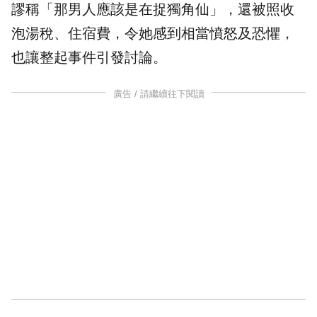
謬稱「那男人應該是在捉
獨角仙
」，還被照收
泡湯稅、住宿費，令她感到相當憤怒及恐懼，
也讓整起事件引發討論。
廣告 / 請繼續往下閱讀