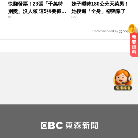
快翻發票！23張「千萬特
妹子曖昧180公分天菜男！
別獎」沒人領 這5張要截止
她摸遍「全身」卻猶豫了
8/5
8/5
兌獎了
Recommended by
愛玩車／凱旋雙車登場 660新動力
更順暢
Google人工智慧部門高層人事大地
震 股價重挫4%
醫起看／瘦瘦針不只幫助減重！台
大研究：罹癌風險下降4成
愛玩車／凱旋雙車登場 660新動力
更順暢