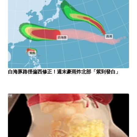
白海豚路徑偏西修正！週末豪雨炸北部「紫到發白」
PR