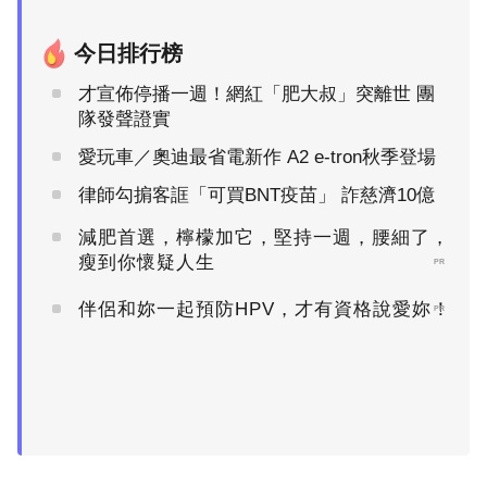
今日排行榜
才宣佈停播一週！網紅「肥大叔」突離世 團
隊發聲證實
愛玩車／奧迪最省電新作 A2 e-tron秋季登場
律師勾掮客誆「可買BNT疫苗」 詐慈濟10億
減肥首選，檸檬加它，堅持一週，腰細了，
瘦到你懷疑人生
PR
伴侶和妳一起預防HPV，才有資格說愛妳！
PR