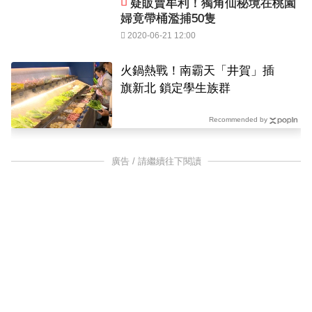
疑販賣牟利！獨角仙秘境在桃園
婦竟帶桶濫捕50隻
2020-06-21 12:00
火鍋熱戰！南霸天「井賀」插
旗新北 鎖定學生族群
Recommended by
廣告 / 請繼續往下閱讀