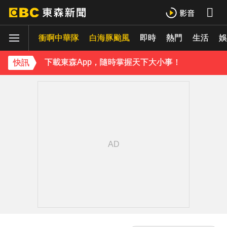
《理財達人秀》X 安聯投信免費講座報名中！搶先卡位 2027
衝啊中華隊
下載東森App，隨時掌握天下大小事！
白海豚颱風
即時
熱門
生活
娛
《理財達人秀》X 安聯投信免費講座報名中！搶先卡位 2027
快訊