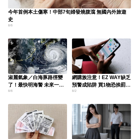
今年首例本土傷寒！中部7旬婦發燒腹瀉 無國內外旅遊
史
8/6
淑麗氣象／白海豚路徑變
網購族注意！EZ WAY缺乏
了！最快明海警 未來一週
預警成陷阱 買1物恐挨罰百
8/6
8/2
降雨熱區曝
萬