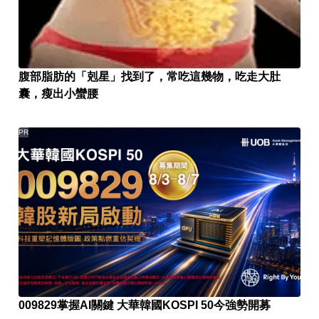
腹部脂肪的「剋星」找到了，常吃這幾物，吃走大肚
囊，瘦出小蠻腰
PR
009829掌握AI關鍵 大華韓國KOSPI 50今強勢開募