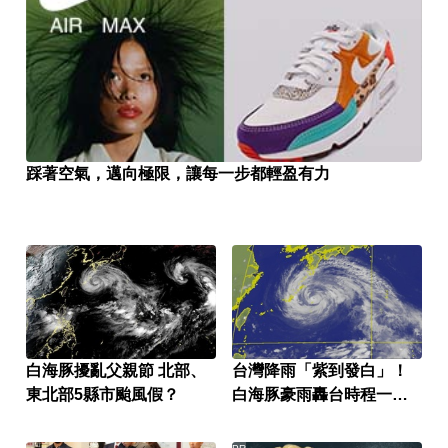
踩著空氣，邁向極限，讓每一步都輕盈有力
白海豚擾亂父親節 北部、
台灣降雨「紫到發白」！
東北部5縣市颱風假？
白海豚豪雨轟台時程一次
看