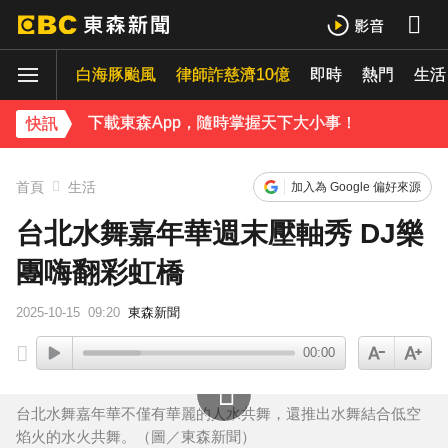
下載東森App，隨時掌握天下大小事！
白海豚颱風
律師詐慈濟10億
即時
熱門
《理財達人秀》X 安聯投信免費講座報名中！搶先卡位 2027
生活
下載東森App，隨時掌握天下大小事！
快訊
《理財達人秀》X 安聯投信免費講座報名中！搶先卡位 2027
首頁
生活
加入為 Google 偏好來源
台北水舞嘉年華週末壓軸秀 DJ樂
團嗨翻彩虹橋
2025-10-15
09:20
東森新聞
00:00
台北水舞嘉年華不僅有華麗的人水共舞，還推出水舞結合低空
焰火的水火共舞。（圖／東森新聞）