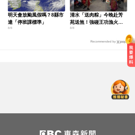
明天會放颱風假嗎？8縣市
清水「送肉粽」今晚赴芳
達「停班課標準」
苑送煞！強碰王功漁火節
8/8
8/8
上千遊客 喪家回應了
Recommended by
女藝人遭經紀人「車內侵犯」 錄音
檔成鐵證
隔夜菜藏致命危機？醫揭預防食物
中毒關鍵
天天吃燒烤香腸 14歲女竟罹大腸癌
女藝人遭經紀人「車內侵犯」 錄音