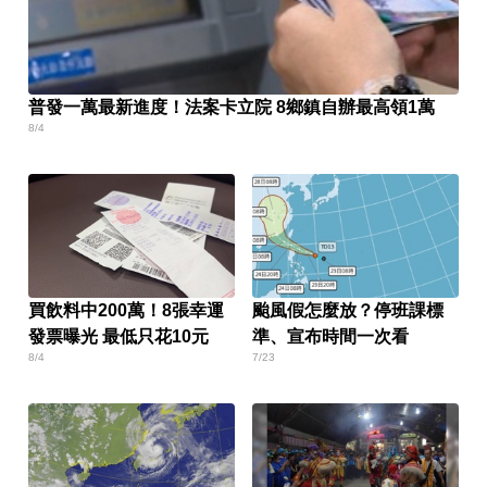
普發一萬最新進度！法案卡立院 8鄉鎮自辦最高領1萬
8/4
買飲料中200萬！8張幸運
颱風假怎麼放？停班課標
發票曝光 最低只花10元
準、宣布時間一次看
8/4
7/23