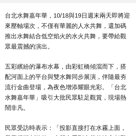
台北水舞嘉年華
，10/18與19日週末兩天即將迎
來壓軸場次，不僅有華麗的人水共舞，還加碼
推出水舞結合低空焰火的
水火共舞
，要帶給觀
眾最震撼的演出。
五彩繽紛的瀑布水幕，由
彩虹橋
傾瀉而下，搭
配河面上的平台與雙水舞同步展演，伴隨最夯
流行金曲登場，為夜色增添耀眼光彩。「台北
水舞嘉年華」吸引大批民眾駐足觀賞，現場熱
鬧非凡。
民眾受訪時表示：「投影直接打在水霧上面，