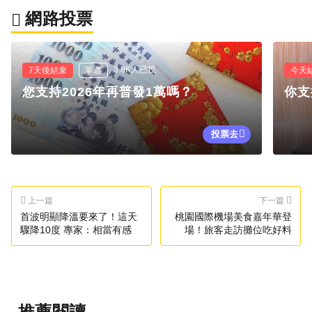
網路投票
3.8K人已投
7天後結束
單選
今天
您支持2026年再普發1萬嗎？
你支
投票去
上一篇
下一篇
首波明顯降溫要來了！這天
桃園國際機場美食嘉年華登
驟降10度 專家：相當有感
場！旅客走訪攤位吃好料
推薦閱讀