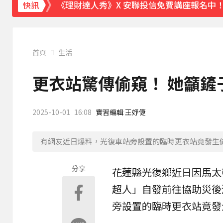
《理財達人秀》X 安聯投信免費講座報名中！搶
快訊
下載東森App，隨時掌握天下大小事！
颱風白海豚暴風圈縮小 未來強度有減弱趨勢
首頁
生活
更衣站驚傳偷窺！ 她籲
2025-10-01
16:08
實習編輯 王妤倢
有網友近日爆料，光復車站旁設置的臨時更衣站竟發生偷窺事件
分享
花蓮縣光復鄉近日因馬太
超人」自發前往協助災後
旁設置的臨時
更衣站
竟發