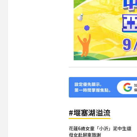
#堰塞湖溢流
花蓮6歲女童「小沂」泥中生還
母女赴屏東致謝