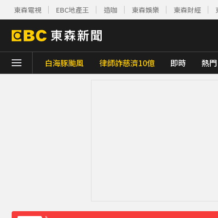
東森電視
EBC地產王
造咖
東森娛樂
東森財經
白海豚颱風
律師詐慈濟10億
即時
熱門
下載東森App，隨時掌握天下大小事！
颱風白海豚暴風圈縮小 未來強度有減弱趨勢
淡水驚見龍捲風 氣象署證實：和白海豚有關
永和豆漿創辦人林炳生病逝 享壽70歲
43分