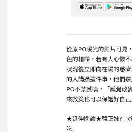
從原PO曝光的影片可見
色的柵欄，若有人心懷不
狀況後立即向在場的
慈濟
的人講過這件事，他們還
PO不禁感嘆，「感覺改
來救災也可以保護好自己
★延伸閱讀★
韓正妹YT
吃」