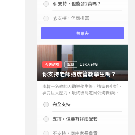
💲 支持，但能發2萬嗎？
💰 支持，但應排富
投票去
2.9K人已投
今天結束
單選
你支持老師適度管教學生嗎？
南韓一名教師因勸導學生後，遭家長申訴、
承受巨大壓力，最終被認定因公殉職(請見
下列新聞)，引發外界關注教師教權。請問
完全支持
你支持老師適度管教學生嗎？
支持，但要有詳細配套
不支持，應由家長負責