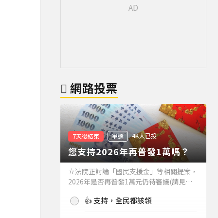
網路投票
4K人已投
7天後結束
單選
您支持2026年再普發1萬嗎？
立法院正討論「國民支援金」等相關提案，
2026年是否再普發1萬元仍待審議(請見下
方新聞)。如果2026年再普發1萬元，你支
👍 支持，全民都該領
持嗎？