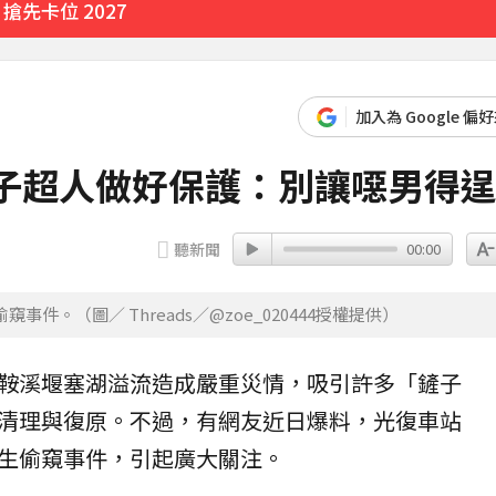
先卡位 2027
加入為 Google 偏
4分鐘前
鏟子超人做好保護：別讓噁男得
聽新聞
00:00
。（圖／ Threads／@zoe_020444授權提供）
鞍溪
堰塞湖溢流
造成嚴重災情，吸引許多「鏟子
清理與復原。不過，有網友近日爆料，
光復車站
生
偷窺
事件，引起廣大關注。