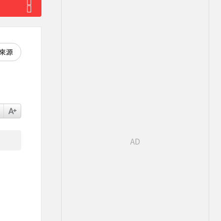
好來源
逞