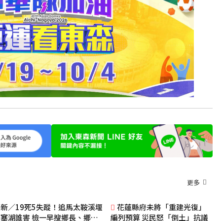
更多
新／19死5失蹤！追馬太鞍溪堰
花蓮縣府未將「重建光復」
塞湖誰害 檢一早搜鄉長、鄉公
編列預算 災民怒「倒土」抗議