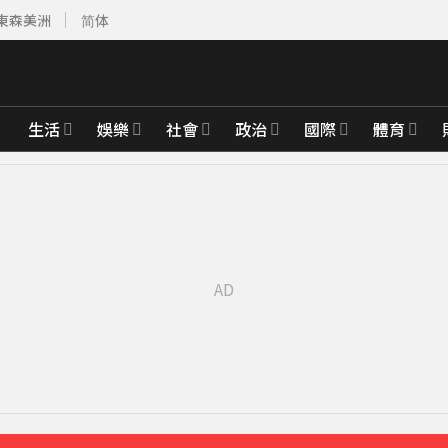
東森美洲
简体
生活
娛樂
社會
政治
國際
體育
4分鐘前
20分鐘前
鐘前