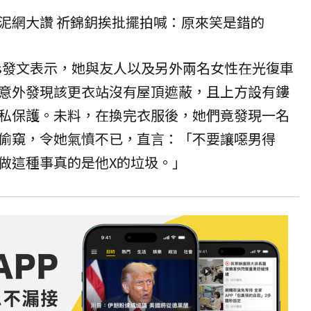
泥網大讚 祈錦鈅挨批擺拍喊：原來笑是錯的
ads發文表示，她與友人以及另外兩名女性在光復車
意外發現該更衣站沒有屋頂遮蔽，且上方設有鏤
私保護。未料，在換完衣服後，她們竟發現一名
偷窺，令她氣憤不已，直言：「不要讓噁男得
做這種事真的是他X的垃圾。」