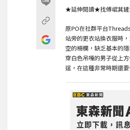
★延伸閱讀★
找傅崐萁鏟
原PO在社群平台Thre
站旁的更衣站換衣服時，
空的柵欄，缺乏基本的隱
穿白色吊嘎的男子從上方
逞，在這種非常時期還要