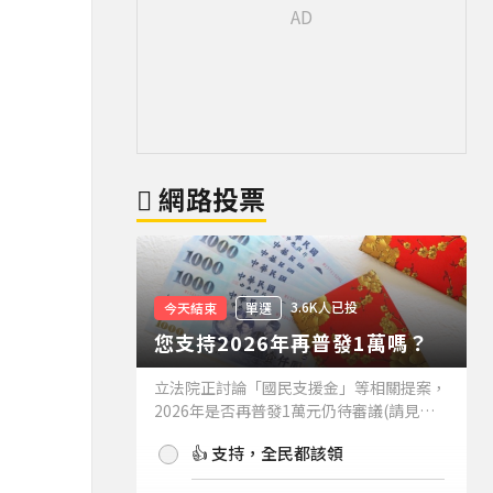
網路投票
3.6K人已投
今天結束
單選
您支持2026年再普發1萬嗎？
立法院正討論「國民支援金」等相關提案，
2026年是否再普發1萬元仍待審議(請見下
方新聞)。如果2026年再普發1萬元，你支
👍 支持，全民都該領
持嗎？