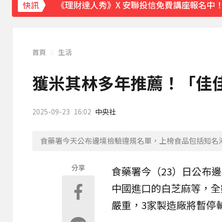
《理財達人秀》X 安聯投信免費講座報名中！搶
快訊
下載東森App，隨時掌握天下大小事！
《理財達人秀》X 安聯投信免費講座報名中！搶
首頁
生活
獲米其林多年推薦！「佳
2025-09-23
16:02
中央社
食藥署今天公布邊境檢驗違規名單，上榜食品包括知名
分享
食藥署
今（23）日公布
中國進口的白
芝麻
等，全
嚴重，3家製造廠將暫停