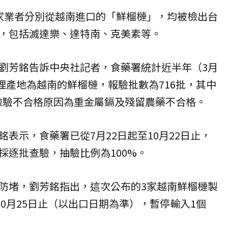
家業者分別從越南進口的「鮮榴槤」，均被檢出台
，包括滅達樂、達特南、克美素等。
劉芳銘告訴中央社記者，食藥署統計近半年（3月
受理產地為越南的鮮榴槤，報驗批數為716批，其中
，檢驗不合格原因為重金屬鎘及殘留農藥不合格。
表示，食藥署已從7月22日起至10月22日止，
採逐批查驗，抽驗比例為100%。
防堵，劉芳銘指出，這次公布的3家越南鮮榴槤製
10月25日止（以出口日期為準），暫停輸入1個