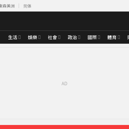
東森美洲
简体
生活
娛樂
社會
政治
國際
體育