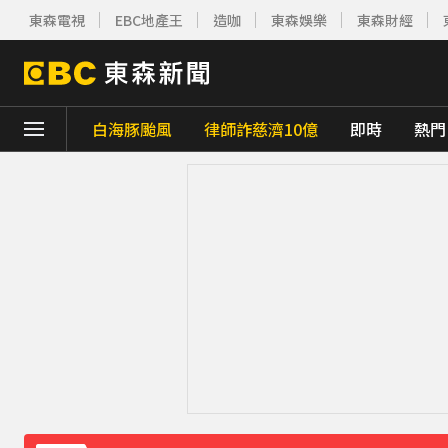
東森電視
EBC地產王
造咖
東森娛樂
東森財經
白海豚颱風
律師詐慈濟10億
即時
熱門
下載東森App，隨時掌握天下大小事！