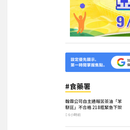
#食藥署
翰霖公司自主通報苦茶油「苯
駢芘」不合格 218瓶緊急下架
6小時前