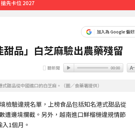
先卡位 2027
先卡位 2027
加入為 Google 偏
佳甜品」白芝麻驗出農藥殘留
聽新聞
00:00
港式甜品從中國進口的白芝麻。（圖／食藥署提供）
邊境檢驗
違規
名單，上榜
食品
包括知名港式甜品從
數遭邊境攔截。另外，
越南
進口鮮榴槤違規情節
輸入1個月。