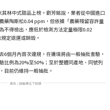
米其林中式甜品上榜。劉芳銘說，業者從中國進口
藥陶斯松0.04 ppm，但依據「農藥殘留容許量
為不得檢出，應低於檢測方法定量極限0.02
斤依規定退運或銷毀。
去6個月內首次違規，在邊境將由一般抽批查驗，
驗比例為20%至50%；至於整體同產地、同號列
，目前仍維持一般抽批。
廣告 / 請繼續往下閱讀