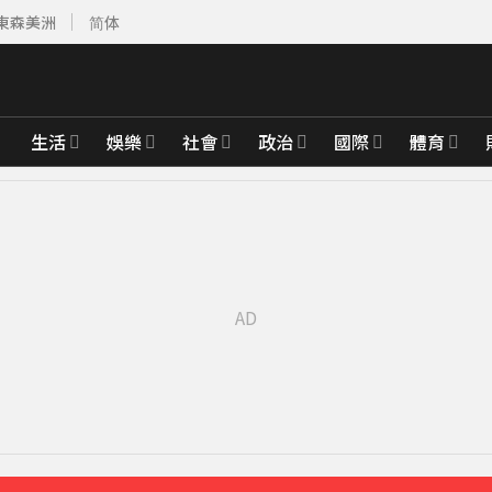
東森美洲
简体
生活
娛樂
社會
政治
國際
體育
比政府還快
18分鐘前
前
先卡位 2027