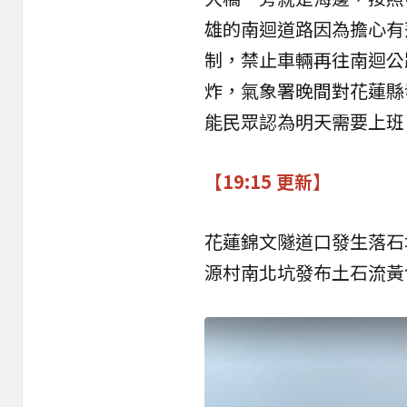
雄的南迴道路因為擔心有落
制，禁止車輛再往南迴公
炸，氣象署晚間對花蓮縣
能民眾認為明天需要上班
【19:15 更新】
花蓮錦文隧道口發生落石
源村南北坑發布土石流黃