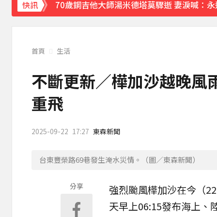
70歲鋼吉他大師湯米德塔莫驟逝 妻淚喊：
快訊
姜厚任小24歲女友「3碩1博」造假？ 台大
下載東森App，隨時掌握天下大小事！
首頁
生活
熊本強震！台灣送帳篷成搶手物資 日網讚：
不斷更新／樺加沙越晚風
重飛
2025-09-22
17:27
東森新聞
台東豐榮路69巷發生淹水災情。（圖／東森新聞）
分享
強烈颱風樺加沙在今（2
天早上06:15發布海上