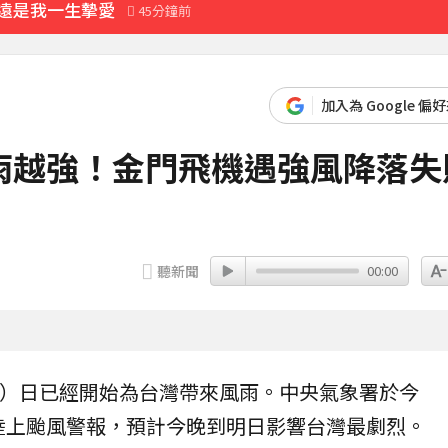
永遠是我一生摯愛
45分鐘前
回應了
58分鐘前
加入為 Google 偏
比政府還快
雨越強！金門飛機遇強風降落失
18分鐘前
聽新聞
00:00
2）日已經開始為台灣帶來
風雨
。中央氣象署於今
、陸上颱風警報，預計今晚到明日影響台灣最劇烈。