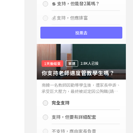
💲 支持，但能發2萬嗎？
💰 支持，但應排富
投票去
2.8K人已投
1天後結束
單選
你支持老師適度管教學生嗎？
南韓一名教師因勸導學生後，遭家長申訴、
承受巨大壓力，最終被認定因公殉職(請見
下列新聞)，引發外界關注教師教權。請問
完全支持
你支持老師適度管教學生嗎？
支持，但要有詳細配套
不支持，應由家長負責