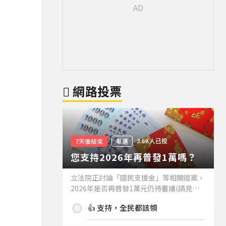
網路投票
3.6K人已投
7天後結束
單選
您支持2026年再普發1萬嗎？
立法院正討論「國民支援金」等相關提案，
2026年是否再普發1萬元仍待審議(請見下
方新聞)。如果2026年再普發1萬元，你支
👍 支持，全民都該領
持嗎？