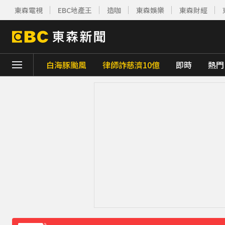
東森電視
EBC地產王
造咖
東森娛樂
東森財經
白海豚颱風
律師詐慈濟10億
即時
熱門
下載東森App，隨時掌握天下大小事！
熊本強震！台灣送帳篷成搶手物資 日網讚：
中颱白海豚接近中 晚間至8/9最靠近
40分鐘
《理財達人秀》X 安聯投信免費講座報名中！搶