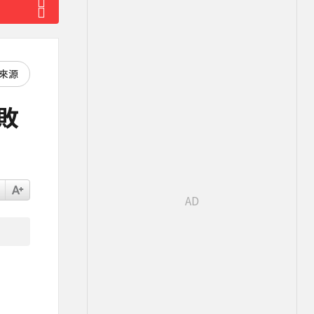
好來源
敗