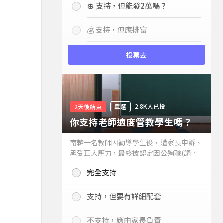
💲 支持，但能發2萬嗎？
💰 支持，但應排富
投票去
2.8K人已投
2天後結束
單選
你支持老師適度管教學生嗎？
南韓一名教師因勸導學生後，遭家長申訴、
承受巨大壓力，最終被認定因公殉職(請見
下列新聞)，引發外界關注教師教權。請問
完全支持
你支持老師適度管教學生嗎？
支持，但要有詳細配套
不支持，應由家長負責