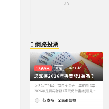
網路投票
3.4K人已投
1天後結束
單選
您支持2026年再普發1萬嗎？
立法院正討論「國民支援金」等相關提案，
2026年是否再普發1萬元仍待審議(請見下
方新聞)。如果2026年再普發1萬元，你支
👍 支持，全民都該領
持嗎？