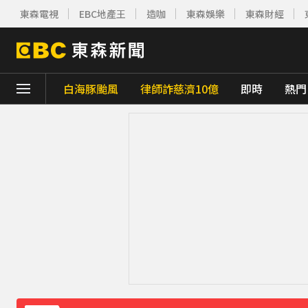
東森電視
EBC地產王
造咖
東森娛樂
東森財經
白海豚颱風
律師詐慈濟10億
即時
熱門
下載東森App，隨時掌握天下大小事！
獨家／金價衝高！1公斤金塊值458萬 較1個
台股跌170點失守季線 6檔列處置股下周採