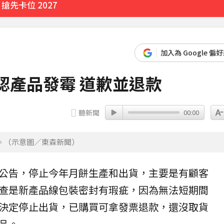
先卡位 2027
月前增近28萬
加入為 Google 偏
14分鐘前
認產品發霉 道歉並退款
聽新聞
00:00
。（示意圖／東森新聞）
公告，停止今年
月餅
生產和出貨，主要是有顧客
查是新產品線
包裝
密封有瑕疵，因為無法短期間
決定停止出貨，已購買可拿發票退款，還沒取貨
品。