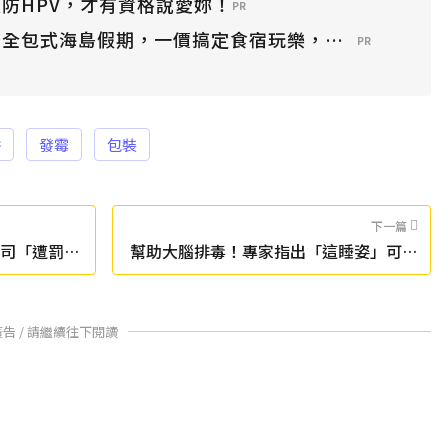
防HPV，才有資格說愛妳！
PR
？全包式海島假期，一價搞定食宿玩樂，省錢更省心！
PR
餅
發霉
包裝
下一篇
司「遭罰10
幫助大腦排毒！專家指出「這睡姿」可預
防記憶力衰退
廣告 / 請繼續往下閱讀