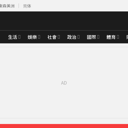
東森美洲
简体
生活
娛樂
社會
政治
國際
體育
月前增近28萬
14分鐘前
新制
42分鐘前