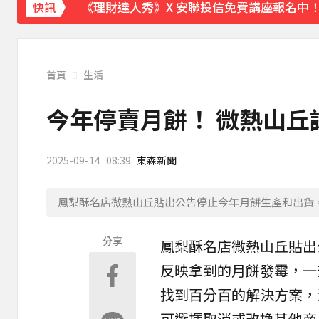
《理財達人秀》X 安聯投信免費講座報名中！搶
快訊
下載東森App，隨時掌握天下大小事！
獨家／金價衝高！1公斤金塊值458萬 較1個
首頁
生活
今年停賣月餅！ 微熱山丘
2025-09-14
08:39
東森新聞
鳳梨酥名店微熱山丘貼出公告停止今年月餅生產和出貨
分享
鳳梨酥
名店
微熱山丘
貼出
反映拿到的月餅
發霉
，一
找到百分百的解決方案，
可選擇取消或改換其他商