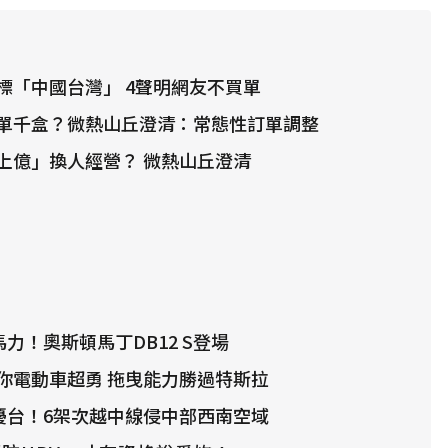
標「中國台灣」 4聲明網友不買單
單千盒？微熱山丘澄清：常態性訂單調整
上億」換人經營？ 微熱山丘澄清
馬力！奧斯頓馬丁DB12 S登場
你電動車超勇 拖曳能力勝過特斯拉
艦擾台！6架次越中線侵中部西南空域