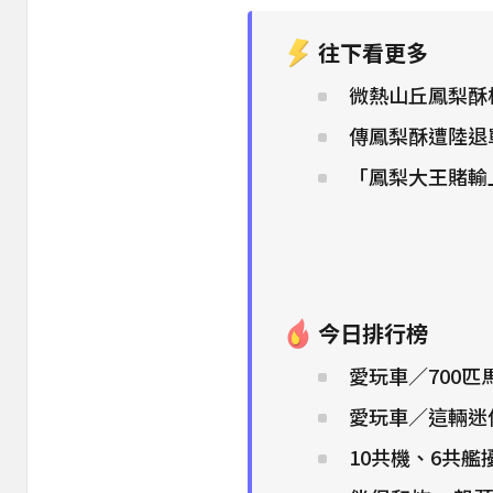
往下看更多
微熱山丘鳳梨酥
傳鳳梨酥遭陸退
「鳳梨大王賭輸
今日排行榜
愛玩車／700匹
愛玩車／這輛迷
10共機、6共