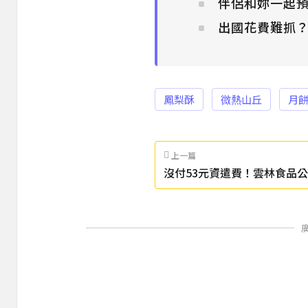
伴侶和妳一起預
出國花費難抓
鳳梨酥
微熱山丘
月
上一篇
沒付53元資遣費！雲林食品公
萬元」