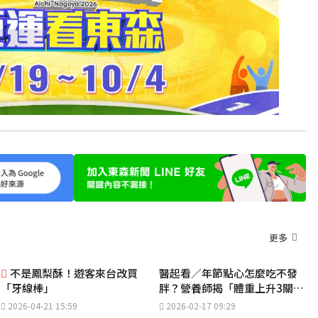
更多
不是鳳梨酥！遊客來台改買
醫起看／年節點心怎麼吃不發
「牙線棒」
胖？營養師揭「體重上升3關
鍵」 聰明吃過好年
2026-04-21 15:59
2026-02-17 09:29