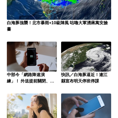
白海豚強襲！北市暴雨+10級陣風 咕嚕大軍湧蔣萬安臉
書
中部今「網路降速演
快訊／白海豚逼近！連江
練」！ 外送提前關閉、超
縣宣布明天停班停課
商消費恐卡