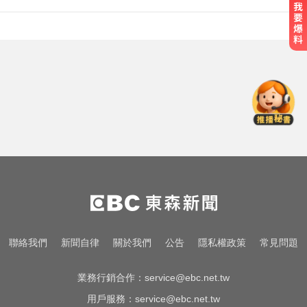
台玻夫人挨控冷血母！譚以欣完成
亡夫遺願 107字認了想報復
八點檔女神美照遭放大腳趾！被酸
「暗沉皺褶」本人無奈回應
那斯達克啟動「全球交易時間」 美
股每日最長交易23小時
台玻夫人挨控冷血母！譚以欣完成
亡夫遺願 107字認了想報復
八點檔女神美照遭放大腳趾！被酸
聯絡我們
新聞自律
關於我們
公告
隱私權政策
常見問題
「暗沉皺褶」本人無奈回應
業務行銷合作：
service@ebc.net.tw
用戶服務：
service@ebc.net.tw