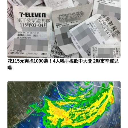
花115元爽抱1000萬！4人喝手搖飲中大獎 2縣市幸運兒
曝