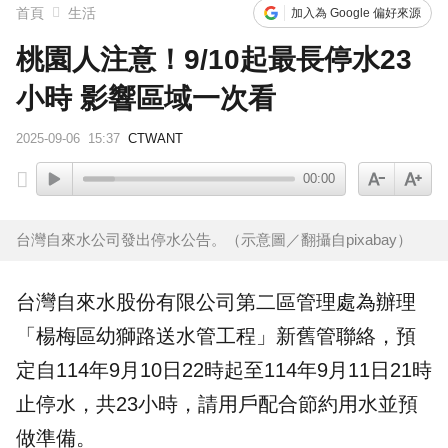
首頁
生活
加入為 Google 偏好來源
桃園人注意！9/10起最長停水23
小時 影響區域一次看
2025-09-06
15:37
CTWANT
00:00
台灣自來水公司發出停水公告。（示意圖／翻攝自pixabay）
台灣自來水股份有限公司第二區管理處為辦理
「
楊梅
區幼獅路送水管工程」新舊管聯絡，預
定自114年9月10日22時起至114年9月11日21時
止
停水
，共23小時，請用戶配合節約用水並預
做準備。