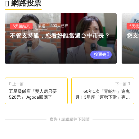
網路投票
503人已投
6天後結束
單選
5天
不管支持誰，您看好誰當選台中市長？
您支
投票去
上一篇
下一篇
五星級飯店「雙人房只要
60年1次「青蛇年」逢鬼
520元」 Agoda回應了
月！3星座「運勢下滑」專家
曝解方
廣告 / 請繼續往下閱讀