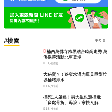
#桃園
更多
楠西萬佛寺跨界結合時尚走秀 萬
佛揚善活動北車登場
51分鐘前
大秘寶？！狹窄水溝內驚見巨型垃
圾桶堵排水
11小時前
撞死1人肇逃！男大生也遭撞飛
「多處骨折」母淚：家快瓦解
13小時前