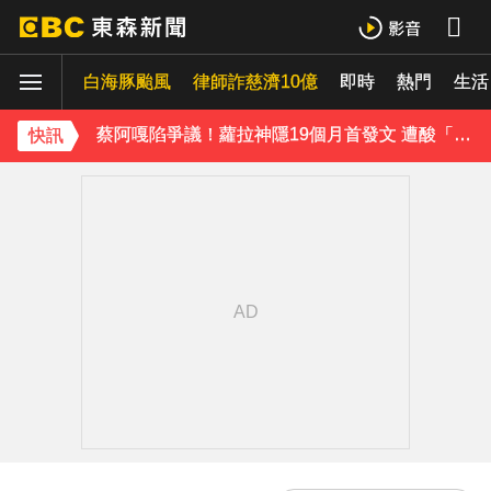
泰男團Dragon 5男星爆死訊！騎單車離家失聯 陳屍河中驚見「20公斤重物」
白海豚颱風
律師詐慈濟10億
即時
熱門
生活
女星告別9年演藝圈！轉行當計程車司機 曝收入：比演員賺更多
蔡阿嘎陷爭議！蘿拉神隱19個月首發文 遭酸「詐騙集團回歸」回應了
快訊
肥大叔猝逝5天！原訂明直播說明突喊卡 團隊忍痛曝原因
下載東森App，隨時掌握天下大小事！
SEVENTEEN勝寬、Dino同天入伍！玟奎9月服替代役