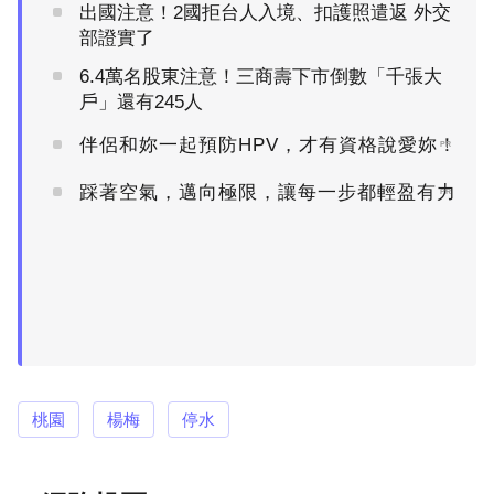
出國注意！2國拒台人入境、扣護照遣返 外交
部證實了
6.4萬名股東注意！三商壽下市倒數「千張大
戶」還有245人
伴侶和妳一起預防HPV，才有資格說愛妳！
PR
踩著空氣，邁向極限，讓每一步都輕盈有力
PR
桃園
楊梅
停水