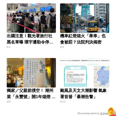
出國注意！觀光署旅行社
機車紅燈熄火「牽車」也
黑名單曝 環宇遭勒令停
會被罰？法院判決揭密
8/1
8/9
業、9家廢照
獨家／父親節撲空！ 潮州
颱風及天文大潮影響 氣象
菜「永豐號」開1年熄燈 疑
署首發「暴潮告警」
8/9
8/10
油煙問題
Recommended by