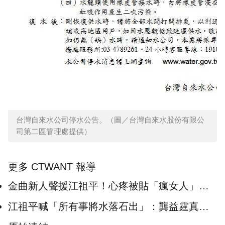
台灣自來水公司停水公告。（圖／台灣自來水股份有限公
司第二區管理處提供）
更多 CTWANT 報導
金曲新人聲援江祖平！心疼被貼「瘋女人」標
籤 轟龔益霆：這就是犯罪
江祖平喊「所有事將水落石出」：龔益霆真可
憐 狗仔爆高層猥褻案傳聞不斷