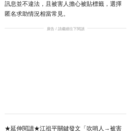
訊息並不違法，且被害人擔心被貼標籤，選擇
匿名求助情況相當常見。
廣告 / 請繼續往下閱讀
★延伸閱讀★
江祖平關鍵發文「吹哨人→被害