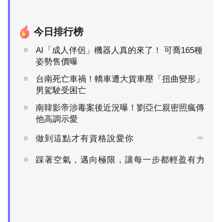
今日排行榜
AI「成人伴侶」機器人真的來了！ 可喬165種
姿勢售價曝
台南死亡車禍！轎車遭大貨車壓「扭曲變形」
男駕駛受困亡
南韓影帝涉毒案後近況曝！劉亞仁親密照瘋傳
他高調示愛
做到這點才有資格說愛你
PR
踩著空氣，邁向極限，讓每一步都輕盈有力
PR