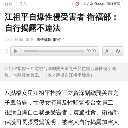
首頁
生活
加入為 Google 偏好來源
江祖平自爆性侵受害者 衛福部：
自行揭露不違法
2025-09-05
15:46
責任編輯 朱冠宇
00:00
江祖平指控三立電視台副總龔美富之子龔益霆涉嫌性侵女演
員、性騷擾女員工。（圖／翻攝自江祖平臉書）
八點檔女星
江祖平
指控三立資深副總龔美富之
子
龔益霆
，
性侵
女演員及性騷電視台女員工，
後續自爆自己就是受害者，震驚社會。
衛福部
保護司長張秀鴛說明，被害人自行揭露加害人