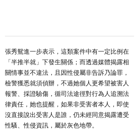
張秀鴛進一步表示，這類案件中有一定比例在
「半推半就」下發生關係；而透過媒體揭露相
關情事並不違法，且因性侵屬非告訴乃論罪，
檢警獲悉就須偵辦，不過她個人更希望被害人
報警、採證驗傷，循司法途徑對行為人追溯法
律責任，她也提醒，如果非受害者本人，即使
沒直接說出受害人是誰，仍未經同意揭露遭受
性騷、性侵資訊，屬於灰色地帶。