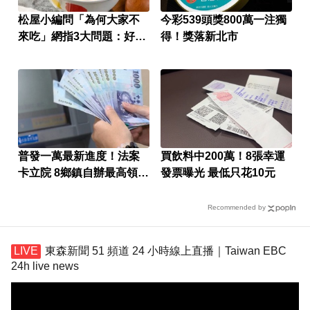
松屋小編問「為何大家不
今彩539頭獎800萬一注獨
來吃」網指3大問題：好牌
得！獎落新北市
打到爛
普發一萬最新進度！法案
買飲料中200萬！8張幸運
卡立院 8鄉鎮自辦最高領1
發票曝光 最低只花10元
萬
Recommended by
東森新聞 51 頻道 24 小時線上直播｜Taiwan EBC
24h live news