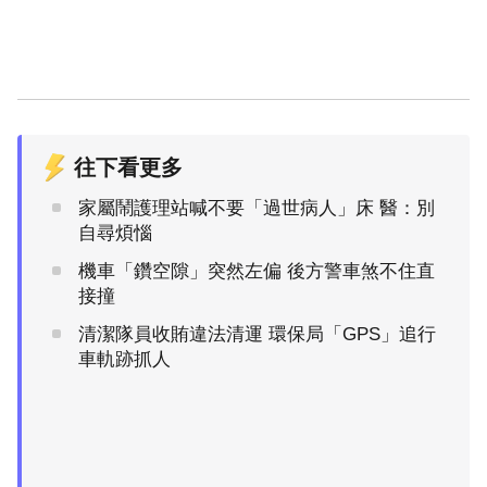
往下看更多
家屬鬧護理站喊不要「過世病人」床 醫：別
自尋煩惱
機車「鑽空隙」突然左偏 後方警車煞不住直
接撞
清潔隊員收賄違法清運 環保局「GPS」追行
車軌跡抓人