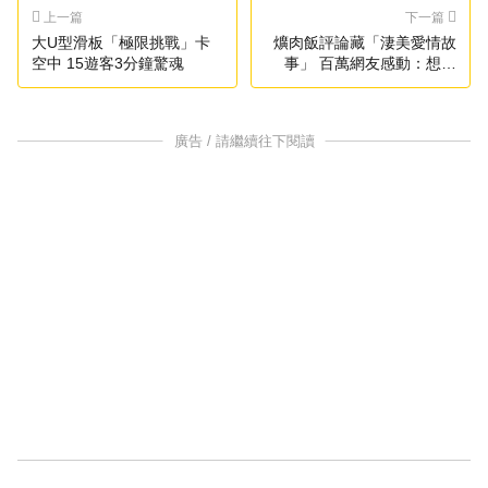
上一篇
下一篇
大U型滑板「極限挑戰」卡
爌肉飯評論藏「淒美愛情故
空中 15遊客3分鐘驚魂
事」 百萬網友感動：想吃
了！
廣告 / 請繼續往下閱讀