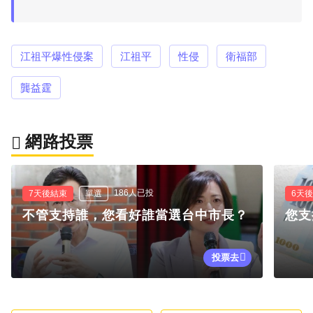
江祖平爆性侵案
江祖平
性侵
衛福部
龔益霆
網路投票
186人已投
7天後結束
單選
6天
不管支持誰，您看好誰當選台中市長？
您支
投票去