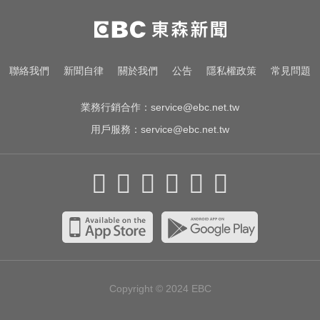
台玻夫人揭長子驟逝原因！兒媳譚
以欣71字發聲反駁
國巨狂瀉逾6成！高盛、花旗喊買進
聯絡我們
新聞自律
關於我們
公告
隱私權政策
常見問題
專家揭背後真相
業務行銷合作：
service@ebc.net.tw
用戶服務：
service@ebc.net.tw
Copyright © 2024
EBC