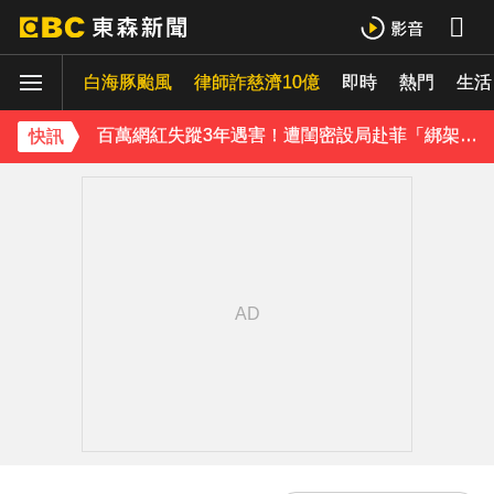
八點檔女神美照遭放大腳趾！被酸「暗沉皺褶」本人無奈回應
白海豚颱風
律師詐慈濟10億
即時
熱門
生活
庹宗康資產全給老婆！「名下只剩1台車」結婚15年保鮮秘訣曝
百萬網紅失蹤3年遇害！遭閨密設局赴菲「綁架撕票」千萬贖金救不回
快訊
下載東森App，隨時掌握天下大小事！
獨家／「白海豚」襲泰安！苗62線落石不斷 遊客急下山