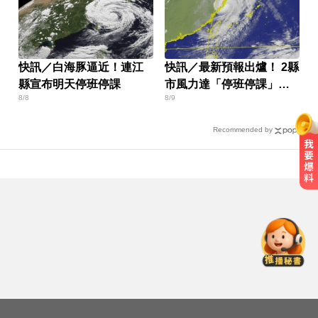
快訊／白海豚逼近！連江
快訊／最新預報出爐！ 2縣
縣宣布明天停班停課
市風力達「停班停課」標
8/8
8/9
準
Recommended by
台玻夫人揭長子驟逝原因！兒媳譚
以欣71字發聲反駁
國巨狂瀉逾6成！高盛、花旗喊買進
專家揭背後真相
快訊／台北強風驟雨「沒放颱風
假」 蔣萬安說明了！