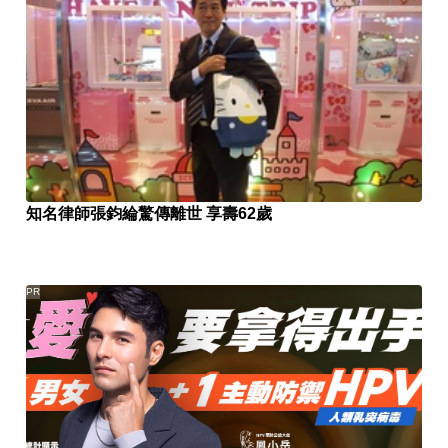
知名律師張鈞綸驚傳離世 享壽62歲
PR