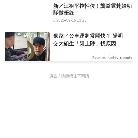
新／江祖平控性侵！龔益霆赴婦幼
隊做筆錄
2025-09-15 13:26
獨家／公車運將常開快？ 陽明
交大碩生「親上陣」找原因
Recommended by
廣告 / 請繼續往下閱讀