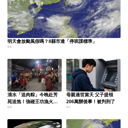
明天會放颱風假嗎？8縣市達「停班課標準」
8/8
清水「送肉粽」今晚赴芳
母親過世當天 父子提領
苑送煞！強碰王功漁火節
206萬辦後事！被判刑了
8/8
8/7
上千遊客 喪家回應了