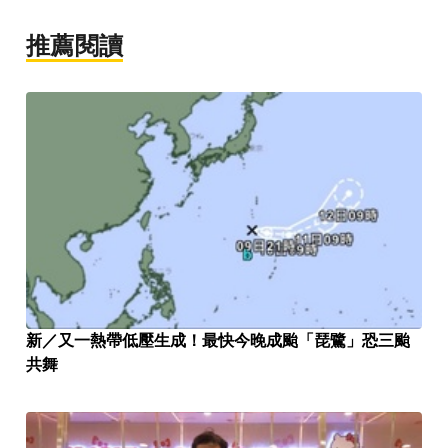
推薦閱讀
新／又一熱帶低壓生成！最快今晚成颱「琵鷺」恐三颱
共舞