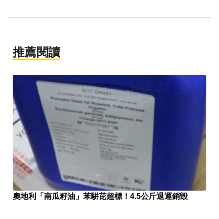
推薦閱讀
奧地利「南瓜籽油」苯駢芘超標！4.5公斤退運銷毀