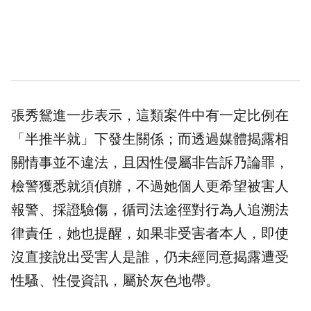
張秀鴛進一步表示，這類案件中有一定比例在
「半推半就」下發生關係；而透過媒體揭露相
關情事並不違法，且因性侵屬非告訴乃論罪，
檢警獲悉就須偵辦，不過她個人更希望被害人
報警、採證驗傷，循司法途徑對行為人追溯法
律責任，她也提醒，如果非受害者本人，即使
沒直接說出受害人是誰，仍未經同意揭露遭受
性騷、性侵資訊，屬於灰色地帶。