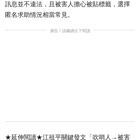
訊息並不違法，且被害人擔心被貼標籤，選擇
匿名求助情況相當常見。
廣告 / 請繼續往下閱讀
★延伸閱讀★
江祖平關鍵發文「吹哨人→被害