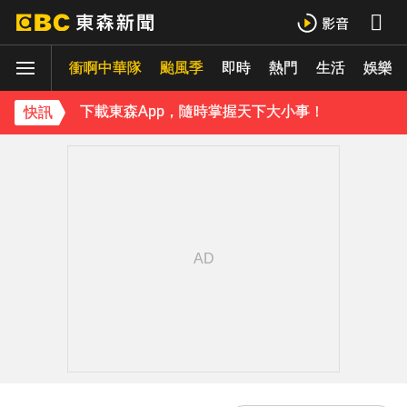
曾號召反女權集會！36歲網紅陳屍住處 死因待查
衝啊中華隊
下載東森App，隨時掌握天下大小事！
颱風季
即時
熱門
生活
娛樂
《理財達人秀》X 安聯投信免費講座報名中！搶先卡位 2027
快訊