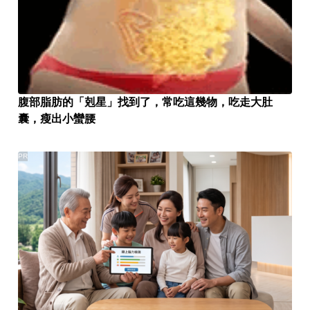
腹部脂肪的「剋星」找到了，常吃這幾物，吃走大肚
囊，瘦出小蠻腰
PR