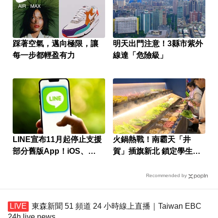
踩著空氣，邁向極限，讓
明天出門注意！3縣市紫外
每一步都輕盈有力
線達「危險級」
LINE宣布11月起停止支援
火鍋熱戰！南霸天「井
部分舊版App！iOS、
賀」插旗新北 鎖定學生族
Android最低版本要求曝
群
Recommended by
東森新聞 51 頻道 24 小時線上直播｜Taiwan EBC
24h live news