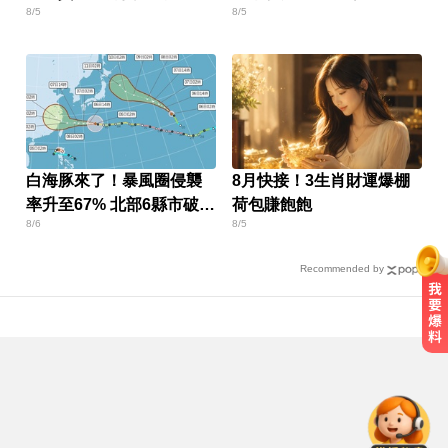
8/5
8/5
速下架
白海豚來了！暴風圈侵襲
8月快接！3生肖財運爆棚
率升至67% 北部6縣市破5
荷包賺飽飽
8/6
8/5
成
Recommended by
環法女子自行車賽爆「胸罩作
弊」！官方急出手
台股回檔ETF全賺「該跑嗎？」網
揭最大陷阱 勸調節1類股