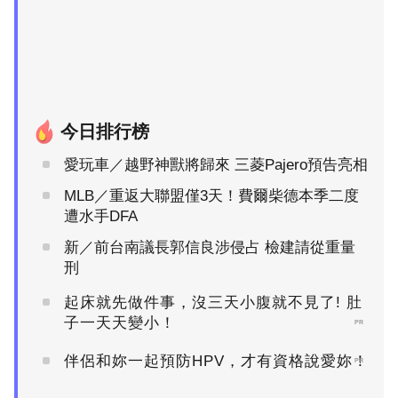
今日排行榜
愛玩車／越野神獸將歸來 三菱Pajero預告亮相
MLB／重返大聯盟僅3天！費爾柴德本季二度
遭水手DFA
新／前台南議長郭信良涉侵占 檢建請從重量
刑
起床就先做件事，沒三天小腹就不見了! 肚
子一天天變小！
PR
伴侶和妳一起預防HPV，才有資格說愛妳！
PR