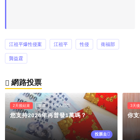
江祖平爆性侵案
江祖平
性侵
衛福部
龔益霆
網路投票
2.5K人已投
2天後結束
單選
3天
您支持2026年再普發1萬嗎？
你支
投票去