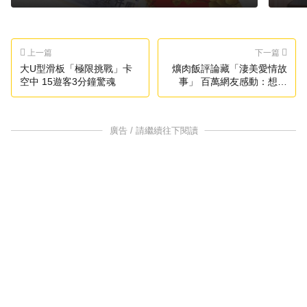
上一篇
下一篇
大U型滑板「極限挑戰」卡
爌肉飯評論藏「淒美愛情故
空中 15遊客3分鐘驚魂
事」 百萬網友感動：想吃
了！
廣告 / 請繼續往下閱讀