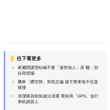
往下看更多
家屬鬧護理站喊不要「過世病人」床 醫：別
自尋煩惱
機車「鑽空隙」突然左偏 後方警車煞不住直
接撞
清潔隊員收賄違法清運 環保局「GPS」追行
車軌跡抓人