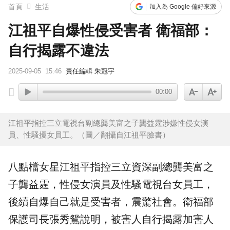
首頁
生活
加入為 Google 偏好來源
江祖平自爆性侵受害者 衛福部：
自行揭露不違法
2025-09-05
15:46
責任編輯 朱冠宇
00:00
江祖平指控三立電視台副總龔美富之子龔益霆涉嫌性侵女演
員、性騷擾女員工。（圖／翻攝自江祖平臉書）
八點檔女星
江祖平
指控三立資深副總龔美富之
子
龔益霆
，
性侵
女演員及性騷電視台女員工，
後續自爆自己就是受害者，震驚社會。
衛福部
保護司長張秀鴛說明，被害人自行揭露加害人