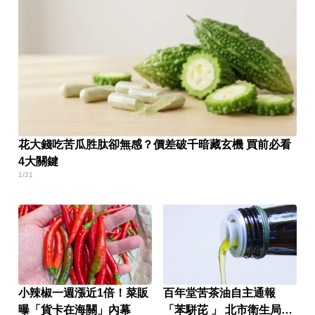
花大錢吃苦瓜胜肽卻無感？價差破千暗藏玄機 買前必看
4大關鍵
1/21
小辣椒一週漲近1倍！菜販
百年堂苦茶油自主通報
曝「貨卡在海關」內幕
「苯駢芘 」 北市衛生局火