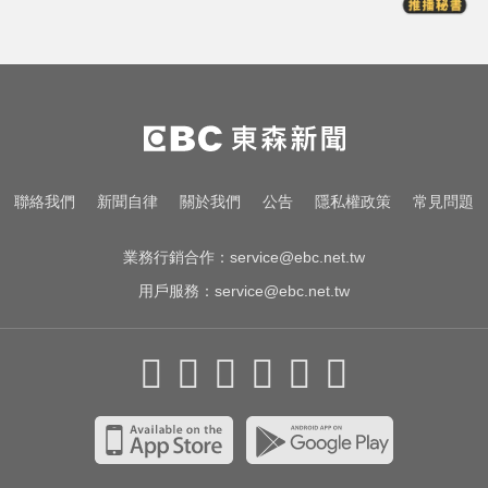
民眾黨創黨元老退黨！暗控黨中央
因人成事：帶著尊嚴離開
環法女子自行車賽爆「胸罩作
弊」！官方急出手
台股回檔ETF全賺「該跑嗎？」網
聯絡我們
新聞自律
關於我們
公告
隱私權政策
常見問題
揭最大陷阱 勸調節1類股
業務行銷合作：
service@ebc.net.tw
用戶服務：
service@ebc.net.tw