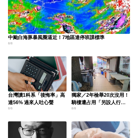
中颱白海豚暴風圈逼近！7地區達停班課標準
8/8
台灣讀1科系「後悔率」高
獨家／2年檢舉20次沒用！
達56% 過來人吐心聲
騎樓遭占用「另設人行
8/6
8/8
道」挨批