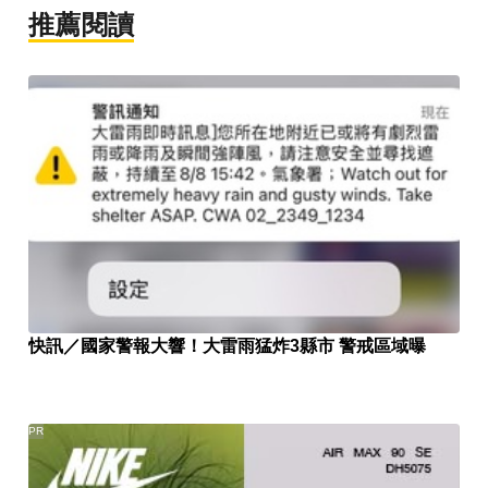
推薦閱讀
快訊／國家警報大響！大雷雨猛炸3縣市 警戒區域曝
PR