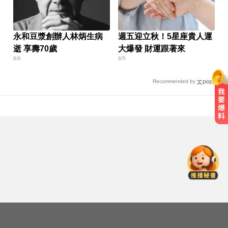
永和豆漿創辦人林炳生病
週五迎立秋！5星座貴人運
逝 享壽70歲
大爆發 財運跟著來
8/8
8/5
Recommended by
姜厚任小24歲女友「3碩1博」造
假？ 台大回應了
五角大廈再公開UFO檔案 飛官阿富
汗驚見「巨大三角形」
奧運、世界盃「性招待裁判」 南韓
足協報公帳被抓包