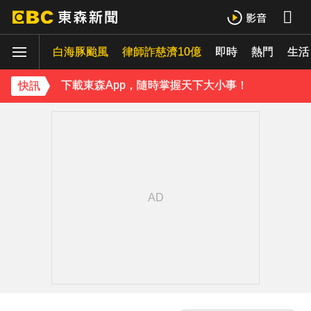
白海豚強襲！北市暴雨+10級陣風 咕嚕大軍湧蔣萬安臉書
白海豚颱風
律師詐慈濟10億
即時
熱門
《理財達人秀》X 安聯投信免費講座報名中！搶先卡位 2027
生活
下載東森App，隨時掌握天下大小事！
快訊
白海豚發威！強風吹破飲料店玻璃門店員抱頭嚇壞