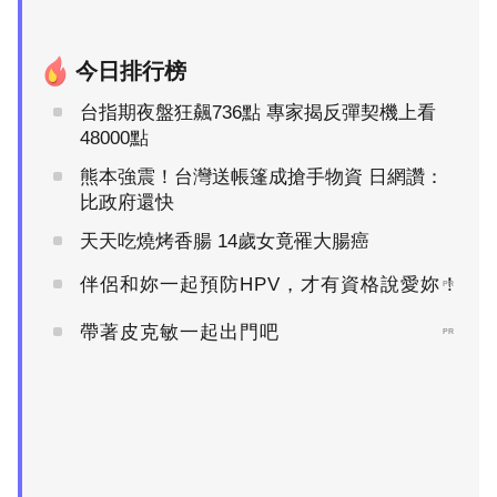
今日排行榜
台指期夜盤狂飆736點 專家揭反彈契機上看
48000點
熊本強震！台灣送帳篷成搶手物資 日網讚：
比政府還快
天天吃燒烤香腸 14歲女竟罹大腸癌
伴侶和妳一起預防HPV，才有資格說愛妳！
PR
帶著皮克敏一起出門吧
PR