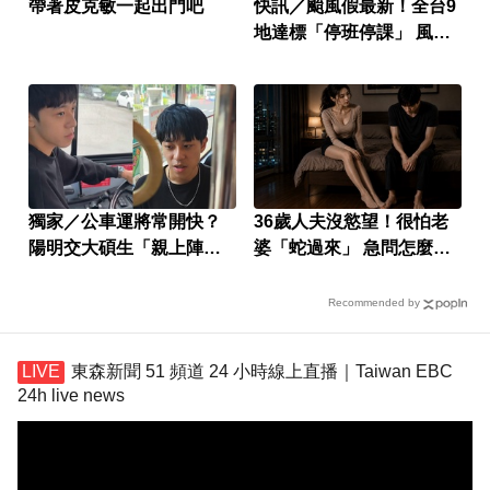
帶著皮克敏一起出門吧
快訊／颱風假最新！全台9
地達標「停班停課」 風雨
預測一次看
獨家／公車運將常開快？
36歲人夫沒慾望！很怕老
陽明交大碩生「親上陣」
婆「蛇過來」 急問怎麼
找原因
辦？
Recommended by
東森新聞 51 頻道 24 小時線上直播｜Taiwan EBC
24h live news