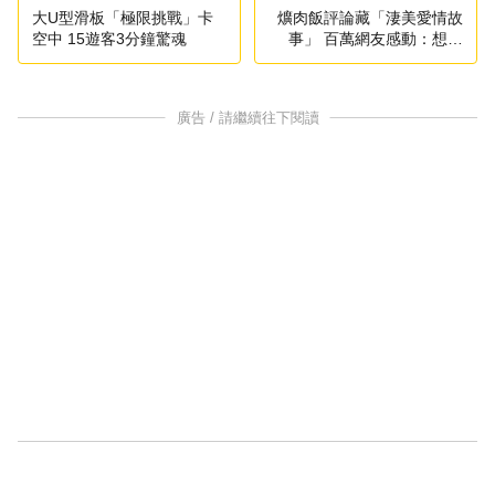
大U型滑板「極限挑戰」卡
爌肉飯評論藏「淒美愛情故
空中 15遊客3分鐘驚魂
事」 百萬網友感動：想吃
了！
廣告 / 請繼續往下閱讀