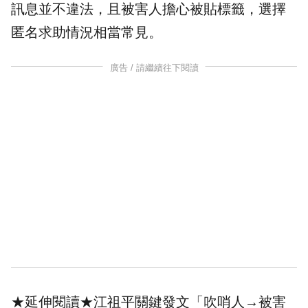
訊息並不違法，且被害人擔心被貼標籤，選擇
匿名求助情況相當常見。
廣告 / 請繼續往下閱讀
★延伸閱讀★
江祖平關鍵發文「吹哨人→被害