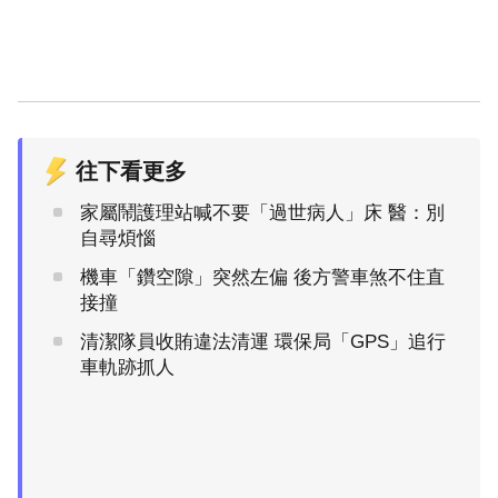
往下看更多
家屬鬧護理站喊不要「過世病人」床 醫：別
自尋煩惱
機車「鑽空隙」突然左偏 後方警車煞不住直
接撞
清潔隊員收賄違法清運 環保局「GPS」追行
車軌跡抓人