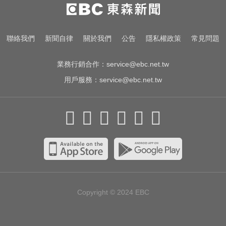
姜厚任小24歲女友「3碩1博」造
假？ 台大回應了
五角大廈再公開UFO檔案 飛官阿富
聯絡我們
新聞自律
關於我們
公告
隱私權政策
常見問題
汗驚見「巨大三角形」
業務行銷合作：
service@ebc.net.tw
用戶服務：
service@ebc.net.tw
Copyright © 2024
EBC