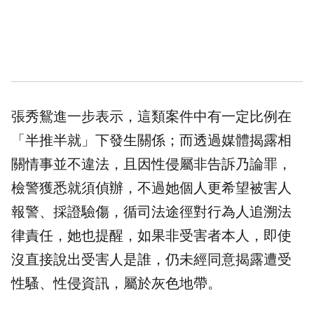
張秀鴛進一步表示，這類案件中有一定比例在
「半推半就」下發生關係；而透過媒體揭露相
關情事並不違法，且因性侵屬非告訴乃論罪，
檢警獲悉就須偵辦，不過她個人更希望被害人
報警、採證驗傷，循司法途徑對行為人追溯法
律責任，她也提醒，如果非受害者本人，即使
沒直接說出受害人是誰，仍未經同意揭露遭受
性騷、性侵資訊，屬於灰色地帶。