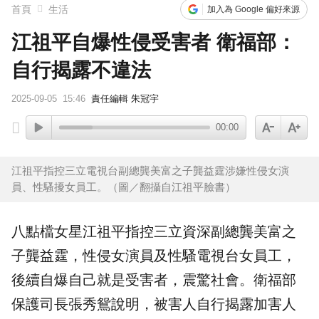
首頁
生活
加入為 Google 偏好來源
江祖平自爆性侵受害者 衛福部：
自行揭露不違法
2025-09-05
15:46
責任編輯 朱冠宇
00:00
江祖平指控三立電視台副總龔美富之子龔益霆涉嫌性侵女演
員、性騷擾女員工。（圖／翻攝自江祖平臉書）
八點檔女星
江祖平
指控三立資深副總龔美富之
子
龔益霆
，
性侵
女演員及性騷電視台女員工，
後續自爆自己就是受害者，震驚社會。
衛福部
保護司長張秀鴛說明，被害人自行揭露加害人