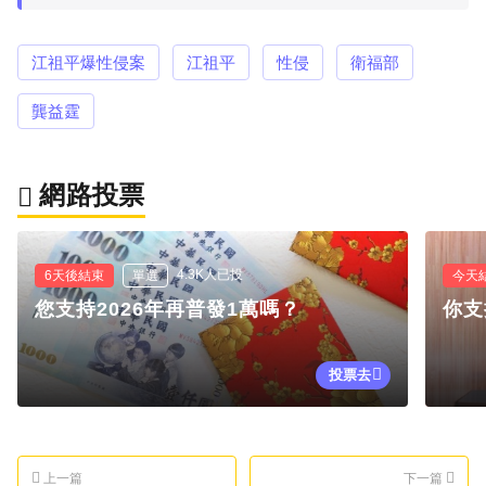
江祖平爆性侵案
江祖平
性侵
衛福部
龔益霆
網路投票
4.3K人已投
6天後結束
單選
今天
您支持2026年再普發1萬嗎？
你支
投票去
上一篇
下一篇