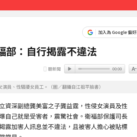
先卡位 2027
加入為 Google 偏
福部：自行揭露不違法
聽新聞
00:00
女演員、性騷擾女員工。（圖／翻攝自江祖平臉書）
立資深副總龔美富之子
龔益霆
，
性侵
女演員及性
爆自己就是受害者，震驚社會。
衛福部
保護司長
揭露加害人訊息並不違法，且被害人擔心被貼標
當常見。