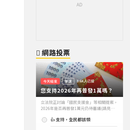
網路投票
3.6K人已投
今天結束
單選
您支持2026年再普發1萬嗎？
立法院正討論「國民支援金」等相關提案，
2026年是否再普發1萬元仍待審議(請見下
方新聞)。如果2026年再普發1萬元，你支
👍 支持，全民都該領
持嗎？