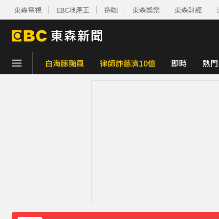
東森電視
EBC地產王
造咖
東森娛樂
東森財經
白海豚颱風
律師詐慈濟10億
即時
熱門
下載東森App，隨時掌握天下大小事！
《理財達人秀》X 安聯投信免費講座報名中！搶