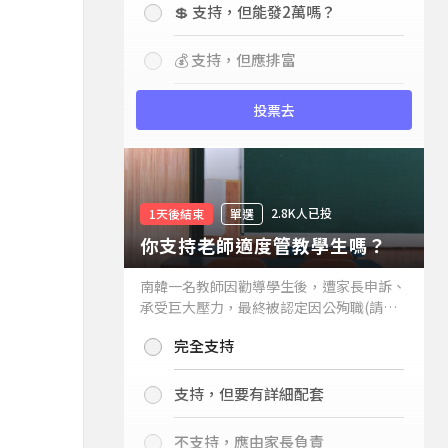
💲 支持，但能發2萬嗎？
💰 支持，但應排富
投票去
2.8K人已投
1天後結束
單選
你支持老師適度管教學生嗎？
南韓一名教師因勸導學生後，遭家長申訴、
承受巨大壓力，最終被認定因公殉職(請見
下列新聞)，引發外界關注教師教權。請問
完全支持
你支持老師適度管教學生嗎？
支持，但要有詳細配套
不支持，應由家長負責