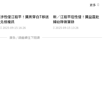
更多
涉性侵江祖平！龔男穿白T移送
新／江祖平控性侵！龔益霆赴
北檢複訊
婦幼隊做筆錄
2025-09-15 16:26
2025-09-15 13:26
廣告 / 請繼續往下閱讀