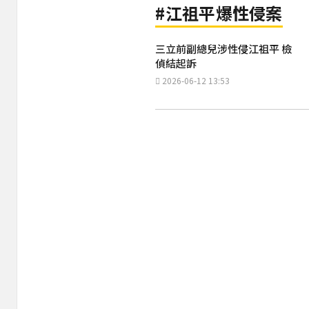
#江祖平爆性侵案
三立前副總兒涉性侵江祖平 檢
偵結起訴
2026-06-12 13:53