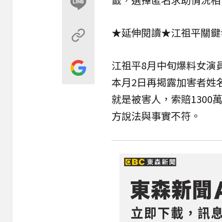
★延伸閱讀★
江祖平關鍵
江祖平8月中旬爆料女演
本月2日再揭露加害者姓
就是被害人，索賠1300
方說法與事實不符。