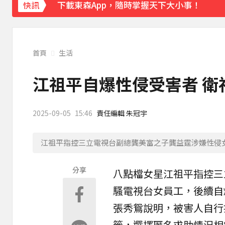
下載東森App，隨時掌握天下大小事！
快訊
《理財達人秀》X 安聯投信免費講座報名中！搶
首頁
生活
江祖平自爆性侵受害者 衛
2025-09-05
15:46
責任編輯 朱冠宇
江祖平指控三立電視台副總龔美富之子龔益霆涉嫌性侵
分享
八點檔女星
江祖平
指控三
騷電視台女員工，後續自
張秀鴛說明，被害人自行
籤，選擇匿名求助情況相