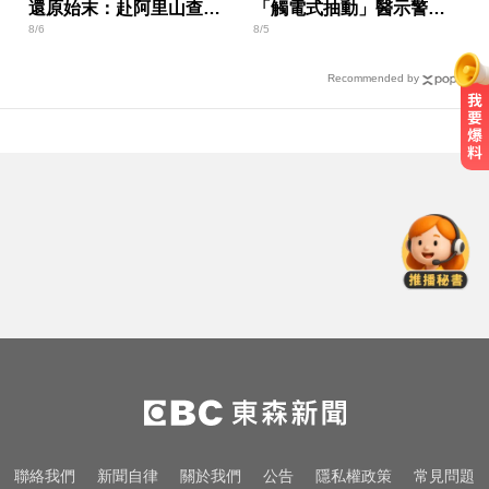
還原始末：赴阿里山查核
「觸電式抽動」醫示警：
8/6
8/5
仍遭騙
恐是重症
Recommended by
越動越年輕！銀髮族必學防跌運動
《唐伯虎》資深綠葉演員 黎彼得病
逝...好友悲痛證實
快訊／日本又地震！九州規模5.1極
淺層地震 最大震度4級
越動越年輕！銀髮族必學防跌運動
《唐伯虎》資深綠葉演員 黎彼得病
聯絡我們
新聞自律
關於我們
公告
隱私權政策
常見問題