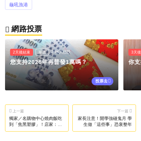
龜吼漁港
網路投票
2.9K人已投
2天後結束
單選
3天
您支持2026年再普發1萬嗎？
你支
投票去
上一篇
下一篇
獨家／名購物中心燒肉飯吃
家長注意！開學強碰鬼月 學
到「焦黑塑膠」！店家：
生做「這些事」恐衰整年
「美耐皿」遇噴槍致