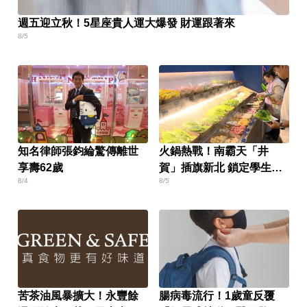
週五迎立秋！5星座貴人運大爆發 財運跟著來
8/5
知名律師張鈞綸驚傳離世
火鍋熱戰！南霸天「井
享壽62歲
賀」插旗新北 鎖定學生族
8/4
8/5
群
苦茶油風暴擴大！永豐餘
腸病毒流行！1歲童反覆