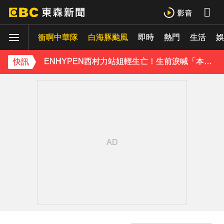
《理財達人秀》X 安聯投信免費講座報名中！搶先卡位 2027
衝啊中華隊
白海豚颱風
即時
熱門
生活
羅美玲連生三胎！自爆與尪「2年沒接吻」白家綺急拱放閃
娛
ENHYPEN西村力站姐輕生亡！生前淚喊「本想再活久點」粉絲怒轟：別再差別對待
快訊
下載東森App，隨時掌握天下大小事！
遠見天下創辦人高希均辭世 享耆壽90歲