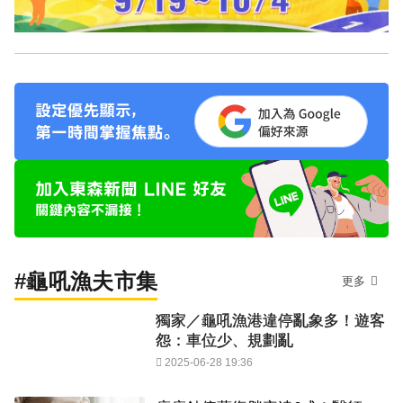
#龜吼漁夫市集
更多
獨家／龜吼漁港違停亂象多！遊客
怨：車位少、規劃亂
2025-06-28 19:36