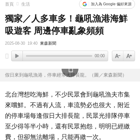
首頁
生活
加入為 Google 偏好來源
獨家／人多車多！龜吼漁港海鮮
吸遊客 周邊停車亂象頻頻
2025-08-30
19:40
東森新聞
00:00
假日來到龜吼漁港，停車經常大排長龍。（圖／東森新聞）
北台灣想吃
海鮮
，不少民眾會到
龜吼漁夫市集
來嚐鮮。不過有人流，車流勢必也很大，附近
的
停車場
每逢假日大排長龍，民眾光排隊停車
至少得等半小時，還有民眾抱怨，明明已經繳
費，但卻無法離場，只能再繳一次。