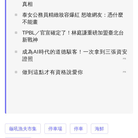
真相
泰女公務員精緻妝容爆紅 怒嗆網友：憑什麼
不能畫
TPBL／官宣確定了！林庭謙重磅加盟臺北台
新戰神
成為AI時代的道德駭客！一次拿到三張資安
證照
PR
做到這點才有資格說愛你
PR
龜吼漁夫市集
停車場
停車
海鮮