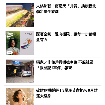
火鍋熱戰！南霸天「井賀」插旗新北
鎖定學生族群
PR
踩著空氣，邁向極限，讓每一步都輕
盈有力
獨家／非住戶買機械車位 不服社區
「限登記1車停」報警
破財危機掰掰！3星座苦盡甘來 8月財
運大翻身