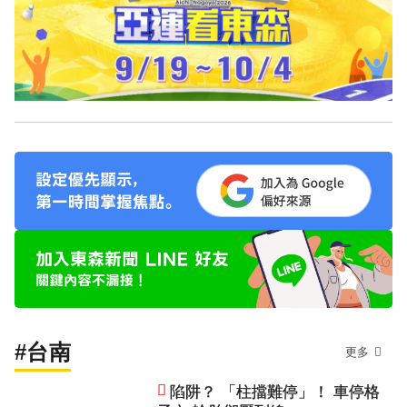
#台南
更多
陷阱？ 「柱擋難停」！ 車停格