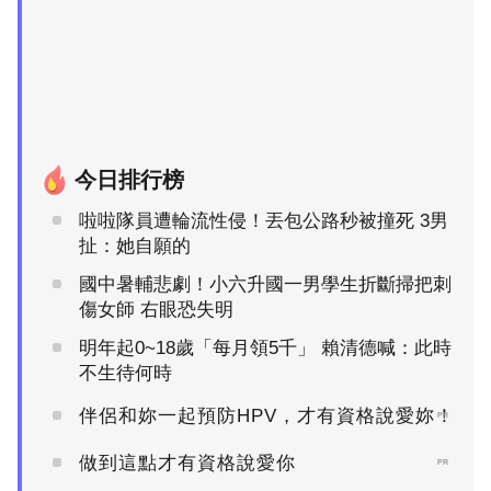
今日排行榜
啦啦隊員遭輪流性侵！丟包公路秒被撞死 3男
扯：她自願的
國中暑輔悲劇！小六升國一男學生折斷掃把刺
傷女師 右眼恐失明
明年起0~18歲「每月領5千」 賴清德喊：此時
不生待何時
伴侶和妳一起預防HPV，才有資格說愛妳！
PR
做到這點才有資格說愛你
PR