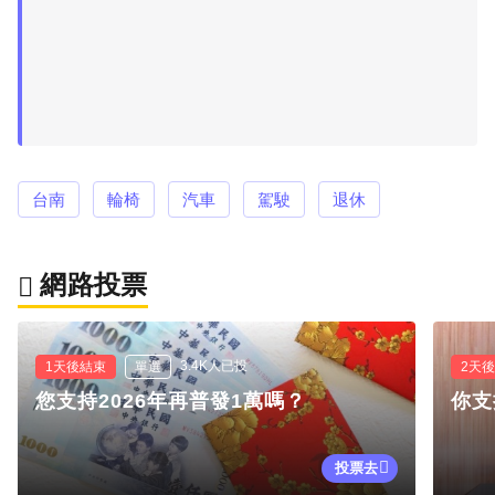
台南
輪椅
汽車
駕駛
退休
網路投票
3.4K人已投
1天後結束
單選
2天
您支持2026年再普發1萬嗎？
你支
投票去