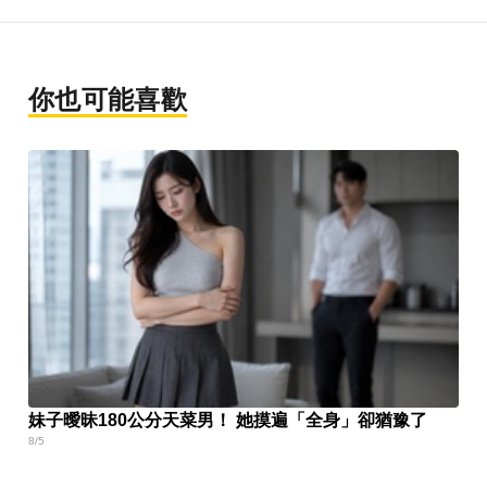
你也可能喜歡
妹子曖昧180公分天菜男！ 她摸遍「全身」卻猶豫了
8/5