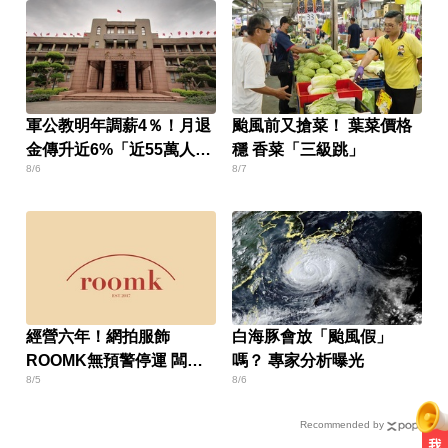
軍公教明年調薪4％！月退
颱風前又搶菜！ 葉菜價格
金傳升近6%「近55萬人受
穩 香菜「三級跳」
8/6
8/7
惠」
經營六年！網拍服飾
白海豚會放「颱風假」
ROOMK無預警停運 闆娘
嗎？ 專家分析曝光
8/5
8/6
發聲
Recommended by