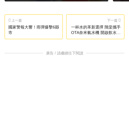
上一篇
下一篇
國家警報大響！雨彈爆擊6縣
一杯水的革新選擇 隋棠攜手
市
OTA奈米氫水機 開啟飲水新
時代
廣告 / 請繼續往下閱讀