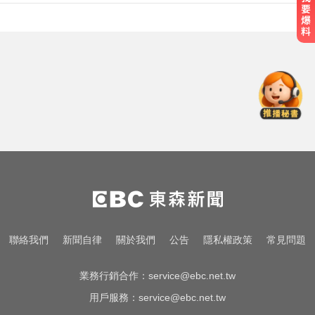
緯創股利2度延發史上首例 金管會
說重話：考慮收回股務自辦
出國回台發燒狂拉！男竟罹傷寒 醫
示警：恐爆敗血症
愛玩車／700匹馬力！奧斯頓馬丁
DB12 S登場
緯創股利2度延發史上首例 金管會
說重話：考慮收回股務自辦
出國回台發燒狂拉！男竟罹傷寒 醫
聯絡我們
新聞自律
關於我們
公告
隱私權政策
常見問題
示警：恐爆敗血症
業務行銷合作：
service@ebc.net.tw
用戶服務：
service@ebc.net.tw