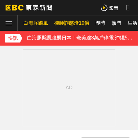
《理財達人秀》X 安聯投信免費講座報名中！搶先卡位 2027
白海豚颱風
下載東森App，隨時掌握天下大小事！
律師詐慈濟10億
即時
熱門
生活
白海豚颱風強襲日本！奄美逾3萬戶停電 沖繩5人受傷
快訊