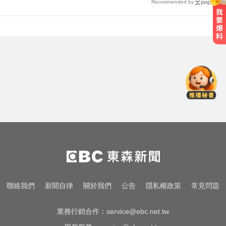
Recommended by
她砸錢演女主「60場吻戲狂伸舌」
男星硬撐拍完...慘下架
快訊／台北強風驟雨「沒放颱風
假」 蔣萬安說明了！
俄軍空襲烏克蘭首都基輔及周邊區
域 造成4人喪命
她砸錢演女主「60場吻戲狂伸舌」
男星硬撐拍完...慘下架
快訊／台北強風驟雨「沒放颱風
聯絡我們
新聞自律
關於我們
公告
隱私權政策
常見問題
假」 蔣萬安說明了！
業務行銷合作：
service@ebc.net.tw