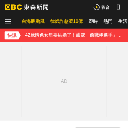
吳東諺結婚10年超寵妻！「主動帶娃」羨煞人妻女星 她認了：心很酸
白海豚颱風
下載東森App，隨時掌握天下大小事！
律師詐慈濟10億
即時
熱門
生活
42歲情色女星要結婚了！甜嫁「前職棒選手」浪漫告白：迅速奪走我的心
快訊