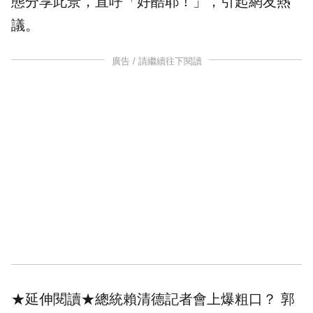
態分享此景，直呼「好酷耶！」，引起網友熱
議。
廣告 / 請繼續往下閱讀
★延伸閱讀★
總統賴清德記者會上爆粗口？ 郭