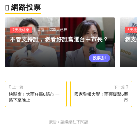
網路投票
235人已投
7天後結束
單選
6天
不管支持誰，您看好誰當選台中市長？
您支
投票去
上一篇
下一篇
快關窗！大雨狂轟8縣市 一
國家警報大響！雨彈爆擊6縣
路下至晚上
市
廣告 / 請繼續往下閱讀