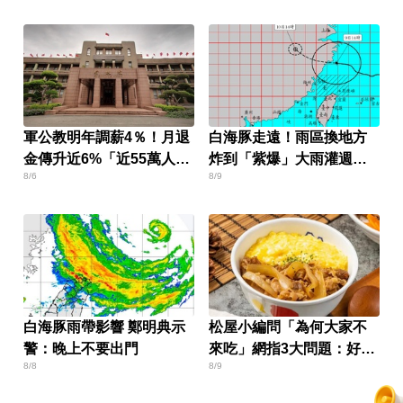
軍公教明年調薪4％！月退
白海豚走遠！雨區換地方
金傳升近6%「近55萬人受
炸到「紫爆」大雨灌週末
8/6
8/9
惠」
才停
白海豚雨帶影響 鄭明典示
松屋小編問「為何大家不
警：晚上不要出門
來吃」網指3大問題：好牌
8/8
8/9
打到爛