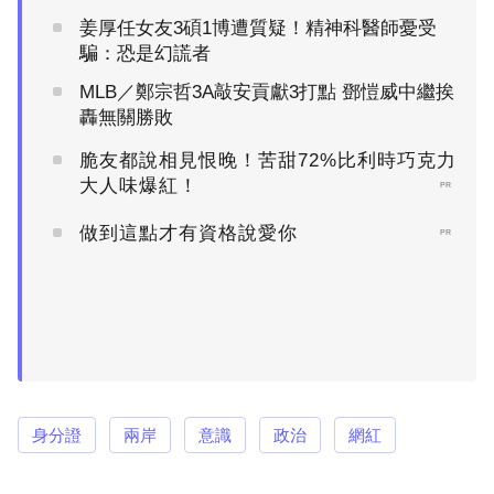
姜厚任女友3碩1博遭質疑！精神科醫師憂受
騙：恐是幻謊者
MLB／鄭宗哲3A敲安貢獻3打點 鄧愷威中繼挨
轟無關勝敗
脆友都說相見恨晚！苦甜72%比利時巧克力
大人味爆紅！
PR
做到這點才有資格說愛你
PR
身分證
兩岸
意識
政治
網紅