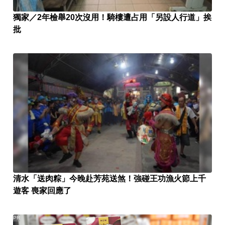
獨家／2年檢舉20次沒用！騎樓遭占用「另設人行道」挨
批
清水「送肉粽」今晚赴芳苑送煞！強碰王功漁火節上千
遊客 喪家回應了
PR