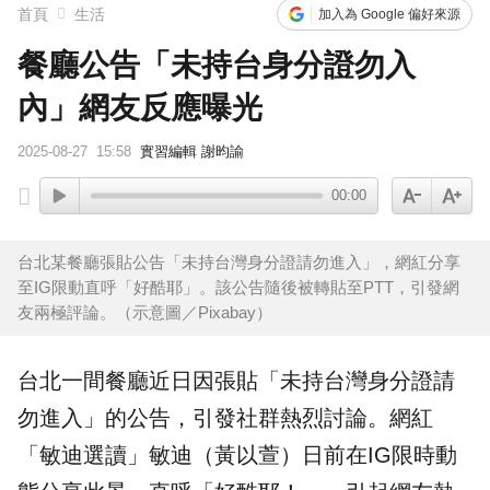
首頁
生活
加入為 Google 偏好來源
餐廳公告「未持台身分證勿入
內」網友反應曝光
2025-08-27
15:58
實習編輯 謝昀諭
00:00
台北某餐廳張貼公告「未持台灣身分證請勿進入」，網紅分享
至IG限動直呼「好酷耶」。該公告隨後被轉貼至PTT，引發網
友兩極評論。（示意圖／Pixabay）
台北一間餐廳近日因張貼「未持台灣
身分證
請
勿進入」的公告，引發社群熱烈討論。
網紅
「敏迪選讀」敏迪（黃以萱）日前在IG限時動