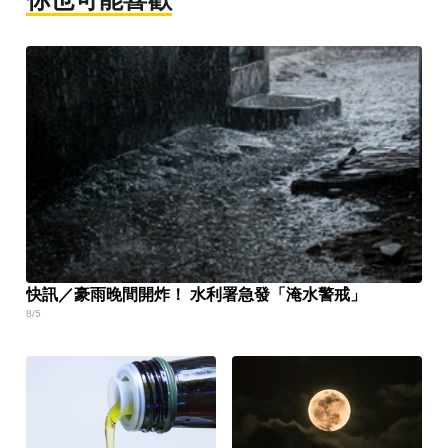
快訊／豪雨晚間開炸！ 水利署急發「淹水警戒」
8/5