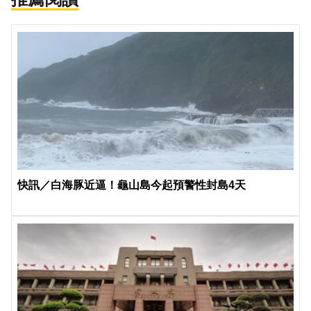
快訊／白海豚近逼！龜山島今起預警性封島4天