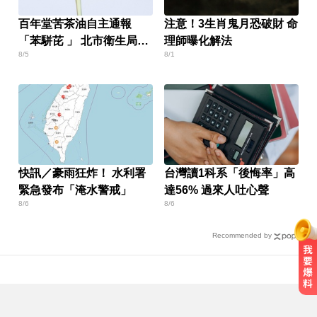
百年堂苦茶油自主通報
注意！3生肖鬼月恐破財 命
「苯駢芘 」 北市衛生局火
理師曝化解法
8/5
8/1
速下架
快訊／豪雨狂炸！ 水利署
台灣讀1科系「後悔率」高
緊急發布「淹水警戒」
達56% 過來人吐心聲
8/6
8/6
Recommended by
創2月以來最大單日漲幅！黃金暴漲
4.4%突破4253美元