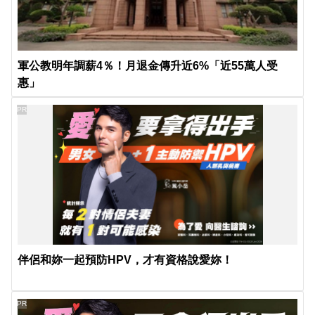
軍公教明年調薪4％！月退金傳升近6%「近55萬人受
惠」
PR
伴侶和妳一起預防HPV，才有資格說愛妳！
PR