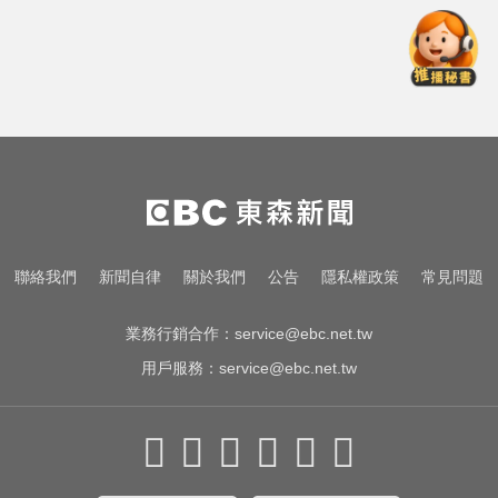
愛玩車／凱旋雙車登場 660新動力
更順暢
後悔讓Lulu嫁給陳漢典！Lu爸落淚
吐「真實原因」陳漢典壓力爆棚
創2月以來最大單日漲幅！黃金暴漲
4.4%突破4253美元
愛玩車／凱旋雙車登場 660新動力
聯絡我們
新聞自律
關於我們
公告
隱私權政策
常見問題
更順暢
業務行銷合作：
service@ebc.net.tw
用戶服務：
service@ebc.net.tw