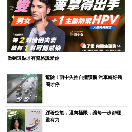
做到這點才有資格說愛你
驚險！雨中失控自撞護欄 汽車轉好幾
圈才停
PR
踩著空氣，邁向極限，讓每一步都輕
盈有力