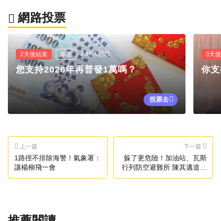
網路投票
2.8K人已投
2天後結束
單選
3天
您支持2026年再普發1萬嗎？
你支
投票去
上一篇
下一篇
1路徑不排除海警！氣象署：
躲了更危險！加油站、瓦斯
讓楊柳飛一會
行列防空避難所 陳其邁道歉
了
推薦閱讀