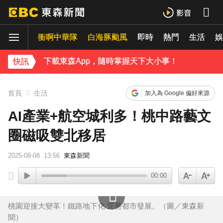
孫淑媚首登JJA音樂節！被范曉萱1句話打動 放話秀超狂腹肌
衝啊中華隊
白海豚颱風
即時
熱門
生活
曾國城、徐乃麟當眾激吻！戳破保鮮膜「抱頭狂親」他求饒喊：沒氣了
娛
下載東森App，隨時掌握天下大小事！
快訊
《理財達人秀》X 安聯投信免費講座報名中！搶先卡位 2027
首頁
生活
加入為 Google 偏好來源
AI產業+航空城利多！桃中路藝文
圈磁吸雙北移居
2025-08-08
13:56
東森新聞
00:00
桃園迎接大變革！鐵路地下化 完善都市發展。（圖／東森新
聞）