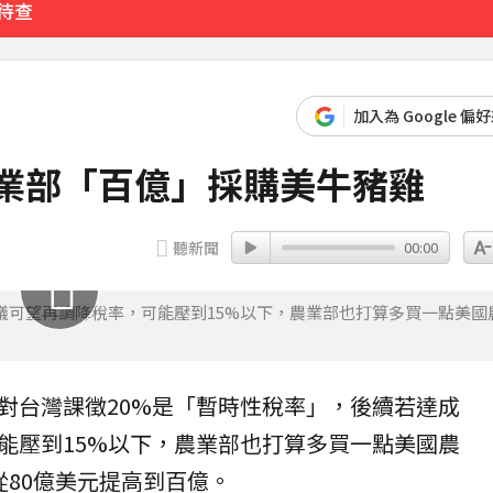
待查
4253美元
加入為 Google 偏
16分鐘前
農業部「百億」採購美牛豬雞
聽新聞
00:00
議可望再調降稅率，可能壓到15%以下，農業部也打算多買一點美國
對台灣課徵20%是「暫時性
稅率
」，後續若達成
能壓到15%以下，
農業部
也打算多買一點美國農
從80億美元提高到百億。