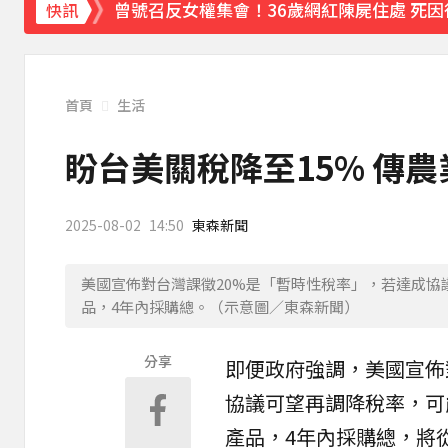
曾號召反女權集會！36歲網紅陳屍住處 死因
快訊
下載東森App，隨時掌握天下大小事！
創2月以來最大單日漲幅！黃金暴漲4.4%突破
首頁
生活
盼台美關稅降至15% 傳
2025-08-02
14:50
東森新聞
美國宣佈對台灣課徵20%是「暫時性稅率」，若達成協
品，4年內採購總。（示意圖／東森新聞）
分享
即便政府強調，美國宣佈
協議可望再調降稅率，可
產品，4年內採購總，將