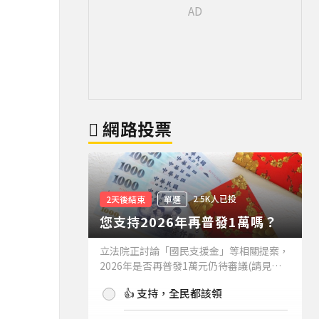
網路投票
2.5K人已投
2天後結束
單選
您支持2026年再普發1萬嗎？
立法院正討論「國民支援金」等相關提案，
2026年是否再普發1萬元仍待審議(請見下
方新聞)。如果2026年再普發1萬元，你支
👍 支持，全民都該領
持嗎？