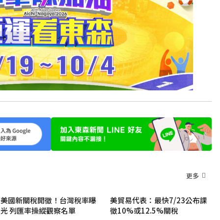
更多
美國新關稅開徵！台灣稅率曝
美貿易代表：最快7/23公布課
光 列匯率操縱觀察名單
徵10%或12.5%關稅