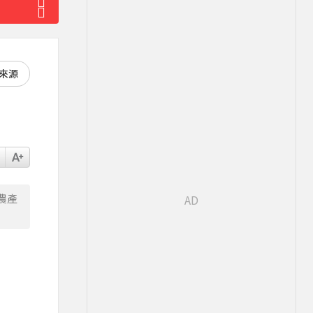
好來源
農產