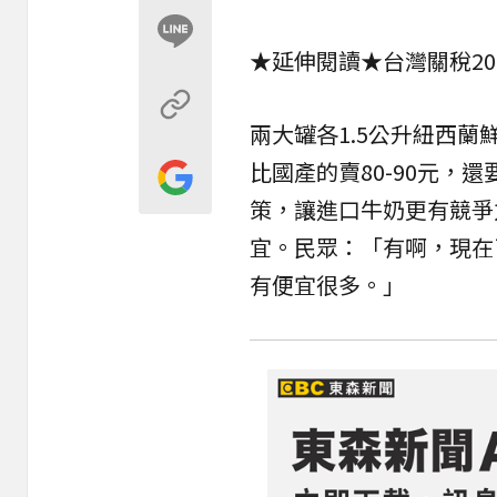
★延伸閱讀★
台灣關稅2
兩大罐各1.5公升紐西蘭
比國產的賣80-90元，
策，讓進口牛奶更有競爭
宜。民眾：「有啊，現在
有便宜很多。」