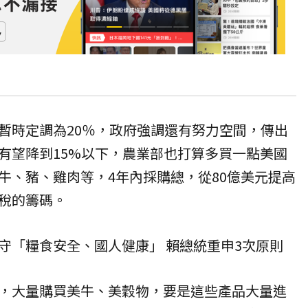
暫時定調為20％，政府強調還有努力空間，傳出
有望降到15%以下，農業部也打算多買一點美國
牛、豬、雞肉等，4年內採購總，從80億美元提高
稅的籌碼。
守「糧食安全、國人健康」 賴總統重申3次原則
，大量購買
美牛
、美穀物，要是這些產品大量進