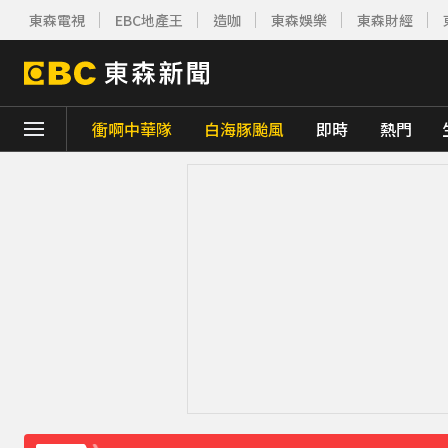
東森電視
EBC地產王
造咖
東森娛樂
東森財經
衝啊中華隊
白海豚颱風
即時
熱門
下載東森App，隨時掌握天下大小事！
創2月以來最大單日漲幅！黃金暴漲4.4%突破
《理財達人秀》X 安聯投信免費講座報名中！搶
周杰倫遭影射有私生子 杰威爾怒發132字聲