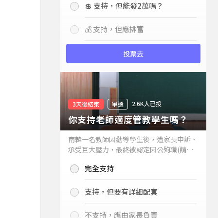
💲 支持，但能發2萬嗎？
💰 支持，但應排富
投票去
2.6K人已投
3天後結束
單選
你支持老師適度管教學生嗎？
南韓一名教師因勸導學生後，遭家長申訴、
承受巨大壓力，最終被認定因公殉職(請見
下列新聞)，引發外界關注教師教權。請問
完全支持
你支持老師適度管教學生嗎？
支持，但要有詳細配套
不支持，應由家長負責