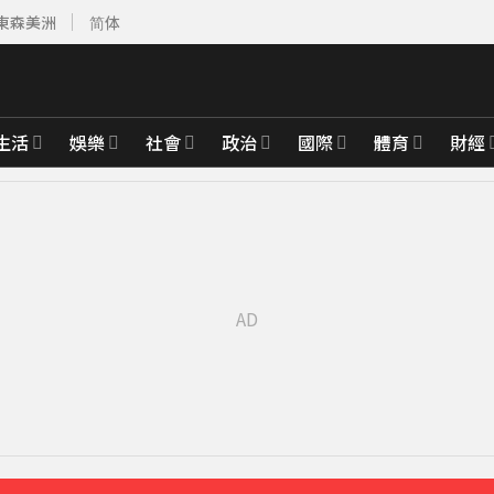
東森美洲
简体
生活
娛樂
社會
政治
國際
體育
財經
4253美元
16分鐘前
先卡位 2027
明