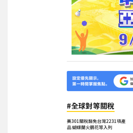
#全球對等關稅
美301關稅豁免台灣2231項產
品 蝴蝶蘭火鶴花等入列